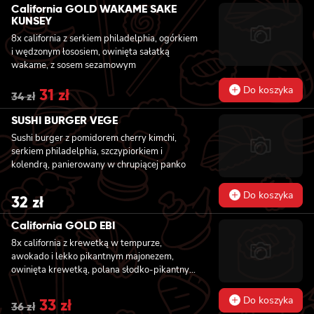
was:
is:
California GOLD WAKAME SAKE
34 zł.
31 zł.
KUNSEY
8x california z serkiem philadelphia, ogórkiem
i wędzonym łososiem, owinięta sałatką
wakame, z sosem sezamowym
Do koszyka
Original
31
zł
Current
34
zł
price
price
was:
is:
SUSHI BURGER VEGE
34 zł.
31 zł.
Sushi burger z pomidorem cherry kimchi,
serkiem philadelphia, szczypiorkiem i
kolendrą, panierowany w chrupiącej panko
Do koszyka
32
zł
California GOLD EBI
8x california z krewetką w tempurze,
awokado i lekko pikantnym majonezem,
owinięta krewetką, polana słodko-pikantnym
sosem i posypana kolendrą
Do koszyka
Original
33
zł
Current
36
zł