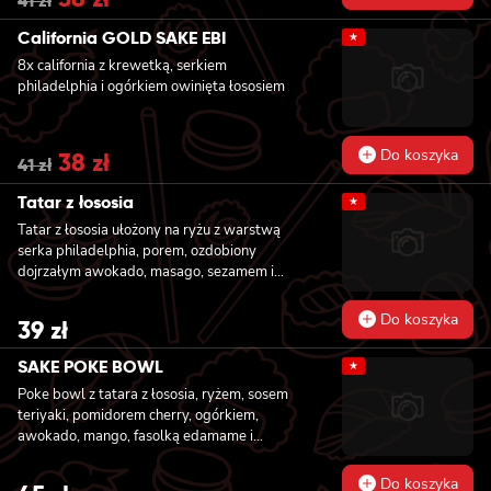
41
zł
price
price
was:
is:
California GOLD SAKE EBI
★
41 zł.
38 zł.
8x california z krewetką, serkiem
philadelphia i ogórkiem owinięta łososiem
Do koszyka
Original
38
zł
Current
41
zł
price
price
was:
is:
Tatar z łososia
★
41 zł.
38 zł.
Tatar z łososia ułożony na ryżu z warstwą
serka philadelphia, porem, ozdobiony
dojrzałym awokado, masago, sezamem i
szczepiorkiem
Do koszyka
39
zł
SAKE POKE BOWL
★
Poke bowl z tatara z łososia, ryżem, sosem
teriyaki, pomidorem cherry, ogórkiem,
awokado, mango, fasolką edamame i
szczypiorkiem
Do koszyka