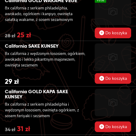
California GOLD WAKAME VEGE
VEGE
27 zł.
24 zł.
8x california z serkiem philadelphia,
awokado, ogórkiem i kanpyo, owinięta
sałatką wakame, z sosem sezamowym
Do koszyka
Original
25
zł
Current
28
zł
price
price
was:
is:
California SAKE KUNSEY
28 zł.
25 zł.
8x california z wędzonym łososiem, ogórkiem,
awokado i lekko pikantnym majonezem,
owinięta sezamem
Do koszyka
29
zł
California GOLD KAPA SAKE
KUNSEY
8x california z serkiem philadelphia i
wędzonym łososiem, owinięta ogórkiem, z
sosem teriyaki i sezamem
Do koszyka
Original
31
zł
Current
34
zł
price
price