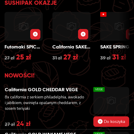
SUSHIPAK OKAZJE
★
Futomaki SPICY SAKE GRILL
California SAKE GRILL
S
Original
25
zł
Current
Original
27
zł
Current
Origin
31
zł
Cu
27
zł
31
zł
39
zł
price
price
price
price
price
pr
NOWOŚCI!
was:
is:
was:
is:
was:
is:
27 zł.
25 zł.
31 zł.
27 zł.
39 zł.
31 
California GOLD CHEDDAR VEGE
VEGE
8x california z serkiem philadelphia, awokado
i jabłkiem, owinięta opalanym cheddarem, z
sosem teriyaki
Do koszyka
Original
24
zł
Current
27
zł
price
price
was:
is: