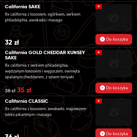
California SAKE
★
8x california z łososiem, ogórkiem, serkiem
philadelphia, awokado i masago
Do koszyka
32
zł
California GOLD CHEDDAR KUNSEY
★
SAKE
8x california z serkiem philadelphia,
wędzonym łososiem i węgorzem, owinięta
opalanym cheddarem, z sosem teriyaki
Do koszyka
Original
35
zł
Current
38
zł
price
price
was:
is:
California CLASSIC
★
38 zł.
35 zł.
8x california z łososiem, awokado, majonezem
lekko pikantnym i masago
Do koszyka
36
zł