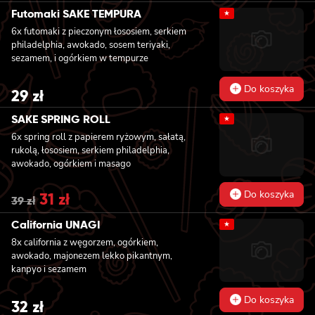
Futomaki SAKE TEMPURA
★
6x futomaki z pieczonym łososiem, serkiem
philadelphia, awokado, sosem teriyaki,
sezamem, i ogórkiem w tempurze
Do koszyka
29
zł
SAKE SPRING ROLL
★
6x spring roll z papierem ryżowym, sałatą,
rukolą, łososiem, serkiem philadelphia,
awokado, ogórkiem i masago
Do koszyka
Original
31
zł
Current
39
zł
price
price
was:
is:
California UNAGI
★
39 zł.
31 zł.
8x california z węgorzem, ogórkiem,
awokado, majonezem lekko pikantnym,
kanpyo i sezamem
Do koszyka
32
zł