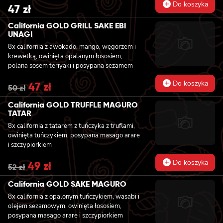
kolendrą i orzechami nerkowca
Do koszyka
47
zł
California GOLD GRILL SAKE EBI
UNAGI
8x california z awokado, mango, węgorzem i
krewetką, owinięta opalanym łososiem,
polana sosem teriyaki i posypana sezamem
Do koszyka
Original
47
zł
Current
50
zł
price
price
was:
is:
California GOLD TRUFFLE MAGURO
50 zł.
47 zł.
TATAR
8x california z tatarem z tuńczyka z truflami,
owinięta tuńczykiem, posypana masago arare
i szczypiorkiem
Do koszyka
Original
49
zł
Current
52
zł
price
price
was:
is:
California GOLD SAKE MAGURO
52 zł.
49 zł.
8x california z opalonym tuńczykiem, wasabi i
olejem sezamowym, owinięta łososiem,
posypana masago arare i szczypiorkiem