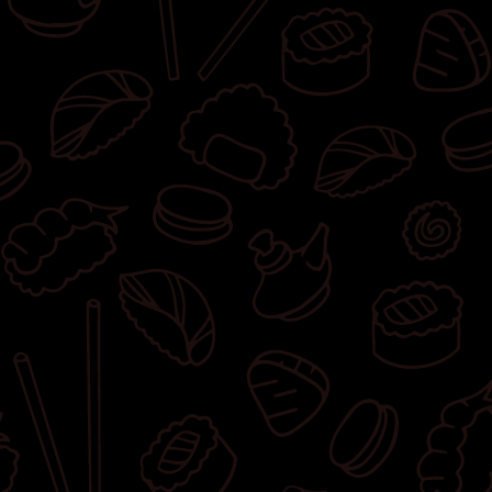
owinięta węgorzem, 8x california z krewetką
w tempurze, węgorzem w tempurze,
awokado, majonezem lekko pikantnym,
sosem teriyaki i masagą owinięta krewetką