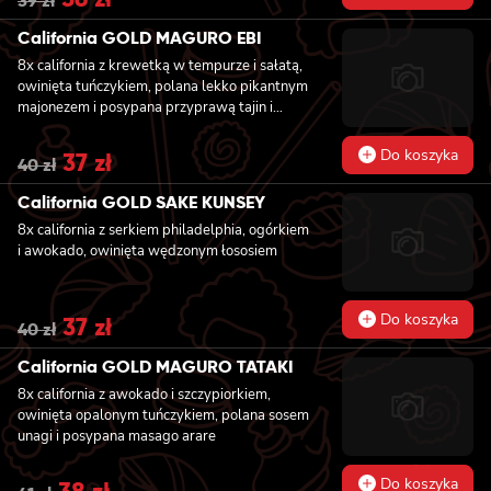
39
zł
price
price
was:
is:
California GOLD MAGURO EBI
39 zł.
36 zł.
8x california z krewetką w tempurze i sałatą,
owinięta tuńczykiem, polana lekko pikantnym
majonezem i posypana przyprawą tajin i
szczypiorkiem
Do koszyka
Original
37
zł
Current
40
zł
price
price
was:
is:
California GOLD SAKE KUNSEY
40 zł.
37 zł.
8x california z serkiem philadelphia, ogórkiem
i awokado, owinięta wędzonym łososiem
Do koszyka
Original
37
zł
Current
40
zł
price
price
was:
is:
California GOLD MAGURO TATAKI
40 zł.
37 zł.
8x california z awokado i szczypiorkiem,
owinięta opalonym tuńczykiem, polana sosem
unagi i posypana masago arare
Do koszyka
Original
38
zł
Current