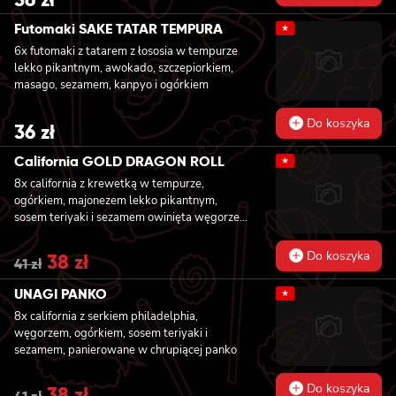
Futomaki SAKE TATAR TEMPURA
★
6x futomaki z tatarem z łososia w tempurze
lekko pikantnym, awokado, szczepiorkiem,
masago, sezamem, kanpyo i ogórkiem
Do koszyka
36
zł
California GOLD DRAGON ROLL
★
8x california z krewetką w tempurze,
ogórkiem, majonezem lekko pikantnym,
sosem teriyaki i sezamem owinięta węgorzem
i awokado
Do koszyka
Original
38
zł
Current
41
zł
price
price
was:
is:
UNAGI PANKO
★
41 zł.
38 zł.
8x california z serkiem philadelphia,
węgorzem, ogórkiem, sosem teriyaki i
sezamem, panierowane w chrupiącej panko
Do koszyka
Original
38
zł
Current