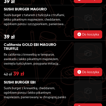
39
zł
SUSHI BURGER MAGURO
Sushi burger z tatarem z tuńczyka z truflami,
lekko pikantnym majonezem, cheddarem,
ogórkiem ponzu i szczypiorkiem, panierowany
w chrupiącej panko
Do koszyka
39
zł
California GOLD EBI MAGURO
TRUFFLE
8x california z krewetką w tempurze,
awokado i lekko pikantnym majonezem,
owinięta tuńczykiem, posypana imitacją
czarnej ikry
Do koszyka
Original
39
zł
Current
42
zł
price
price
was:
is:
SUSHI BURGER EBI
42 zł.
39 zł.
Sushi burger z krewetką, cheddarem,
ogórkiem ponzu i lekko pikantnym
majonezem, panierowany w chrupiącej panko