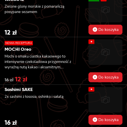
sezamem, 8x california z krewetką w
Zielone glony morskie z pomarańczą
tempurze, awokado i lekko pikantnym
posypane sezamem
majonezem, owinięta krewetką, polana
słodko-pikantnym sosem i posypana
kolendrą
Do koszyka
12
zł
★
NOWA RECEPTURA
MOCHI Oreo
Mochi o smaku ciastka kakaowego to
intensywnie czekoladowa przyjemność z
wyraźną nutą kakao i aksamitnym,
waniliowym nadzieniem przypominającym
Do koszyka
Original
12
zł
Current
klasyczne kremowe ciasteczka. Delikatna
16
zł
price
price
ryżowa otoczka dodaje im ciekawej tekstury i
was:
is:
sprawia, że każdy kęs łączy w sobie chłód,
Sashimi SAKE
★
16 zł.
12 zł.
miękkość i głęboki smak deseru. Idealne dla
2x sashimi z łososia, oshinko i sałatą
fanów kontrastów: ciemne kakao i jasny krem
w harmonijnej, lodowej formie.
Do koszyka
16
zł