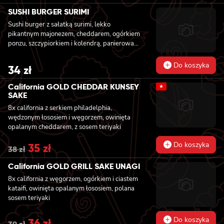
price
price
was:
is:
SUSHI BURGER SURIMI
36 zł.
33 zł.
Sushi burger z sałatką surimi, lekko
pikantnym majonezem, cheddarem, ogórkiem
ponzu, szczypiorkiem i kolendrą, panierowany
w chrupiącej panko
Do koszyka
34
zł
California GOLD CHEDDAR KUNSEY
★
SAKE
8x california z serkiem philadelphia,
wędzonym łososiem i węgorzem, owinięta
opalanym cheddarem, z sosem teriyaki
Do koszyka
Original
35
zł
Current
38
zł
price
price
was:
is:
California GOLD GRILL SAKE UNAGI
38 zł.
35 zł.
8x california z węgorzem, ogórkiem i ciastem
kataifi, owinięta opalanym łososiem, polana
sosem teriyaki
Do koszyka
Original
36
zł
Current