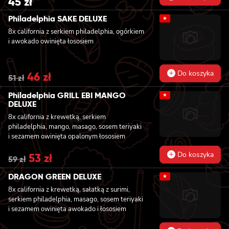
45
zł
Philadelphia SAKE DELUXE
★
8x california z serkiem philadelphia, ogórkiem
i awokado owinięta łososiem
Do koszyka
Original
46
zł
Current
51
zł
price
price
was:
is:
Philadelphia GRILL EBI MANGO
★
51 zł.
46 zł.
DELUXE
8x california z krewetką, serkiem
philadelphia, mango, masago, sosem teriyaki
i sezamem owinięta opalonym łososiem
Do koszyka
Original
53
zł
Current
59
zł
price
price
was:
is:
DRAGON GREEN DELUXE
★
59 zł.
53 zł.
8x california z krewetką, sałatką z surimi,
serkiem philadelphia, masago, sosem teriyaki
i sezamem owinięta awokado i łososiem