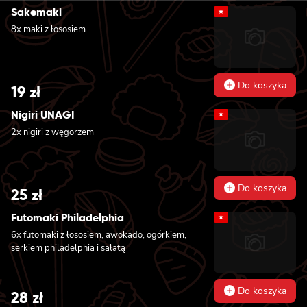
Sakemaki
★
8x maki z łososiem
Do koszyka
19
zł
Nigiri UNAGI
★
2x nigiri z węgorzem
Do koszyka
25
zł
Futomaki Philadelphia
★
6x futomaki z łososiem, awokado, ogórkiem,
serkiem philadelphia i sałatą
Do koszyka
28
zł