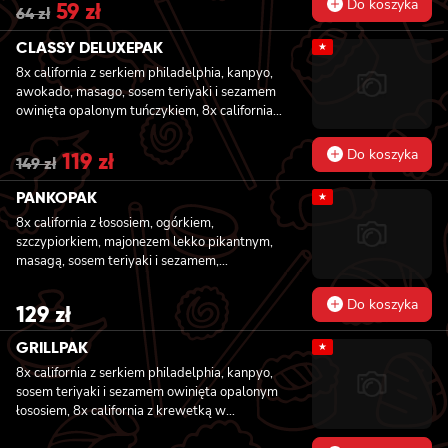
Do koszyka
Original
59
zł
Current
64
zł
price
price
was:
is:
CLASSY DELUXEPAK
★
64 zł.
59 zł.
8x california z serkiem philadelphia, kanpyo,
awokado, masago, sosem teriyaki i sezamem
owinięta opalonym tuńczykiem, 8x california z
serkiem philadelphia, ogórkiem i awokado
owinięta łososiem, 8x california z krewetką w
Do koszyka
Original
119
zł
Current
149
zł
tempurze, awokado, majonezem lekko
price
price
pikantnym, owinięta krewetką
was:
is:
PANKOPAK
★
149 zł.
119 zł.
8x california z łososiem, ogórkiem,
szczypiorkiem, majonezem lekko pikantnym,
masagą, sosem teriyaki i sezamem,
panierowane w chrupiącej panko, 8x
california z węgorzem , krewetką, imbirem,
Do koszyka
129
zł
majonezem lekko pikantnym, sosem teriyaki i
sezamem, panierowane w chrupiącej panko,
GRILLPAK
★
8x california z serkiem philadelphia,
8x california z serkiem philadelphia, kanpyo,
węgorzem, ogórkiem, sosem teriyaki i
sosem teriyaki i sezamem owinięta opalonym
sezamem, panierowane w chrupiącej panko,
łososiem, 8x california z krewetką w
8x california z łososiem wędzonym, ogórkiem,
tempurze, majonezem lekko pikantnym,
awokado, szczypiorkiem, sosem teriyaki i