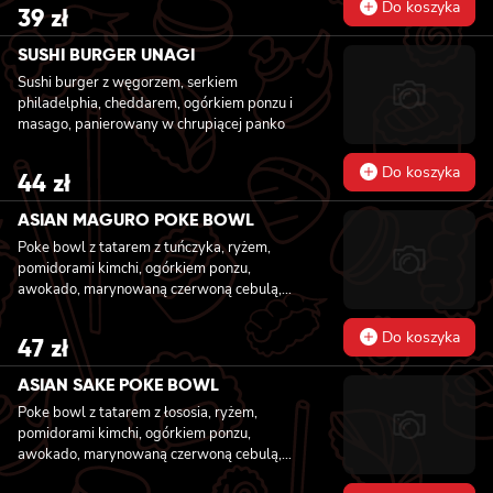
Do koszyka
39
zł
SUSHI BURGER UNAGI
Sushi burger z węgorzem, serkiem
philadelphia, cheddarem, ogórkiem ponzu i
masago, panierowany w chrupiącej panko
Do koszyka
44
zł
ASIAN MAGURO POKE BOWL
Poke bowl z tatarem z tuńczyka, ryżem,
pomidorami kimchi, ogórkiem ponzu,
awokado, marynowaną czerwoną cebulą,
fasolką edamame, grzybami mun z sezamem,
kolendrą i orzechami nerkowca
Do koszyka
47
zł
ASIAN SAKE POKE BOWL
Poke bowl z tatarem z łososia, ryżem,
pomidorami kimchi, ogórkiem ponzu,
awokado, marynowaną czerwoną cebulą,
fasolką edamame, grzybami mun z sezamem,