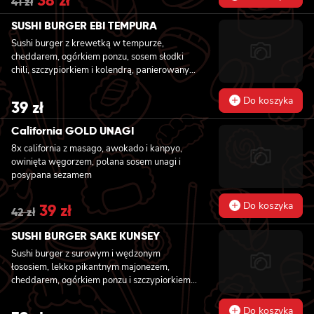
41
zł
price
price
was:
is:
SUSHI BURGER EBI TEMPURA
41 zł.
38 zł.
Sushi burger z krewetką w tempurze,
cheddarem, ogórkiem ponzu, sosem słodki
chili, szczypiorkiem i kolendrą, panierowany
w chrupiącej panko
Do koszyka
39
zł
California GOLD UNAGI
8x california z masago, awokado i kanpyo,
owinięta węgorzem, polana sosem unagi i
posypana sezamem
Do koszyka
Original
39
zł
Current
42
zł
price
price
was:
is:
SUSHI BURGER SAKE KUNSEY
42 zł.
39 zł.
Sushi burger z surowym i wędzonym
łososiem, lekko pikantnym majonezem,
cheddarem, ogórkiem ponzu i szczypiorkiem,
panierowany w chrupiącej panko
Do koszyka