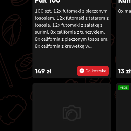
Pak 100
Kan
100 szt. 12x futomaki z pieczonym
8x ma
łososiem, 12x futomaki z tatarem z
łososia, 12x futomaki z sałatką z
surimi, 8x california z tuńczykiem,
8x california z pieczonym łososiem,
8x california z krewetką w
tempurze, 8x maki z ogórkiem, 8x
maki z oshinko, 8x maki z surimi,
8x maki z łososiem, 8x maki z
149
zł
13
zł
Do koszyka
kanpyo
VEGE