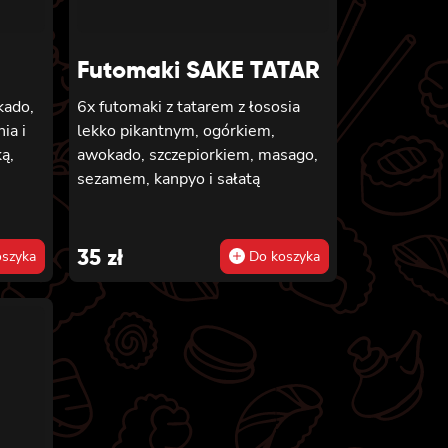
sem i
Futomaki SAKE TATAR
kado,
6x futomaki z tatarem z łososia
ia i
lekko pikantnym, ogórkiem,
ą,
awokado, szczepiorkiem, masago,
,
sezamem, kanpyo i sałatą
35
zł
szyka
Do koszyka