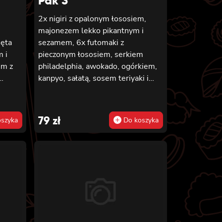
Pak 3
2x nigiri z opalonym łososiem,
majonezem lekko pikantnym i
ęta
sezamem, 6x futomaki z
 i
pieczonym łososiem, serkiem
em z
philadelphia, awokado, ogórkiem,
kanpyo, sałatą, sosem teriyaki i
go
sezamem, 8x california z krewetką
fornia
w tempurze, majonezem lekko
 i
pikantnym, ogórkiem, sezamem i
79
zł
szyka
Do koszyka
m
masago, 8x hosomaki z batatem w
aki i
tempurze
rnia z
 sosem
8x
urze,
ką,