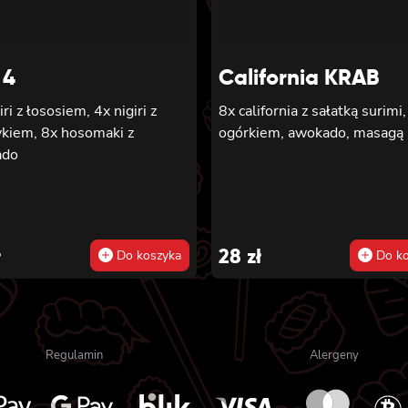
 4
California KRAB
iri z łososiem, 4x nigiri z
8x california z sałatką surimi,
ykiem, 8x hosomaki z
ogórkiem, awokado, masagą
ado
ł
28
zł
Do koszyka
Do ko
Regulamin
Alergeny