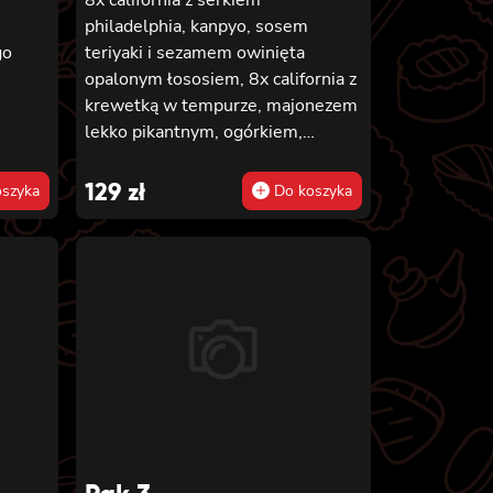
philadelphia, kanpyo, sosem
go
teriyaki i sezamem owinięta
opalonym łososiem, 8x california z
krewetką w tempurze, majonezem
lekko pikantnym, ogórkiem,
sezamem i masago, 6x futomaki z
pieczonym łososiem, serkiem
129
zł
szyka
Do koszyka
philadelphia, awokado, ogórkiem,
kanpyo i sałatą, sosem teriyaki i
sezamem, 6x futomaki z surimi,
kanpyo i ogórkiem, 6x futomaki z
krewetką w tempurze, ogórkiem,
sałatą i majonezem lekko
pikantnym, 8x maki z ogórkiem