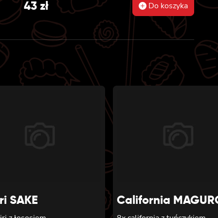
43
zł
Do koszyka
ri SAKE
California MAGUR
iri z łososiem
8x california z tuńczykiem,