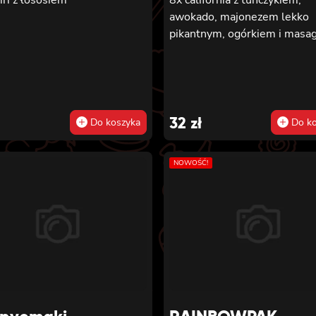
awokado, majonezem lekko
pikantnym, ogórkiem i masa
32
zł
Do koszyka
Do ko
NOWOŚĆ!