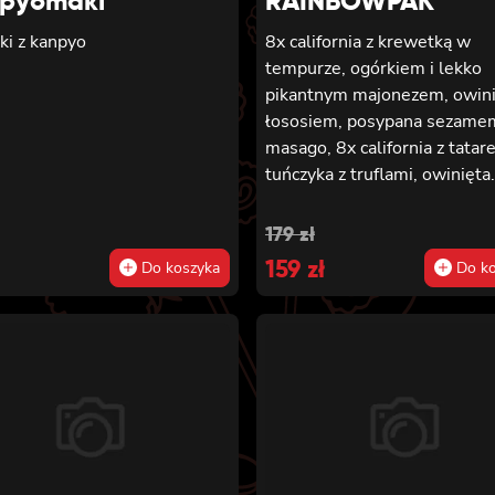
pyomaki
RAINBOWPAK
ki z kanpyo
8x california z krewetką w
tempurze, ogórkiem i lekko
pikantnym majonezem, owini
łososiem, posypana sezamem
masago, 8x california z tatar
tuńczyka z truflami, owinięta
tuńczykiem, posypana masa
arare i szczypiorkiem, 8x cali
Original
Current
179
zł
z awokado, mango, węgorzem
price
159
price
zł
Do koszyka
Do ko
krewetką, owinięta opalany
was:
is:
łososiem, polana sosem teriy
posypana sezamem, 8x califo
179 zł.
159 zł.
masago, awokado i kanpyo,
owinięta węgorzem, polana
unagi i posypana sezamem, 
california z krewetką w temp
awokado i lekko pikantnym
majonezem, owinięta krewet