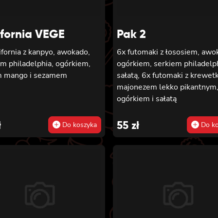
polana słodko-pikantnym so
posypana kolendrą
ifornia VEGE
Pak 2
ifornia z kanpyo, awokado,
6x futomaki z łososiem, awo
em philadelphia, ogórkiem,
ogórkiem, serkiem philadelph
 mango i sezamem
sałatą, 6x futomaki z krewetk
majonezem lekko pikantnym
ogórkiem i sałatą
ł
55
zł
Do koszyka
Do ko