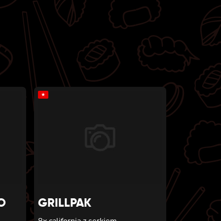
★
O
GRILLPAK
8x california z serkiem