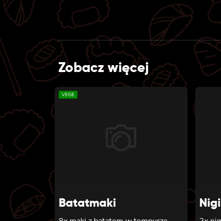
Zobacz więcej
VEGE
Batatmaki
Nigi
8x maki z batatem w tempurze
2x nig