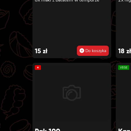
15
zł
18
zł
Do koszyka
★
VEGE