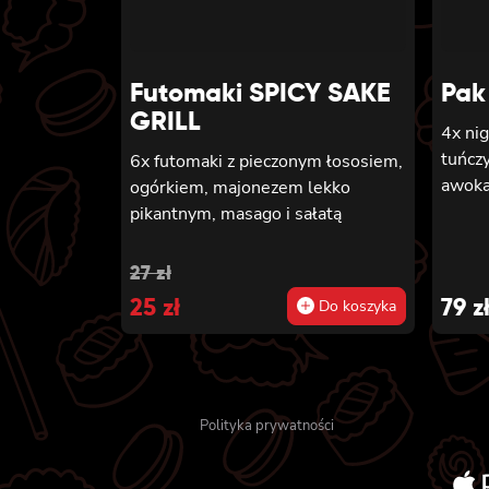
Futomaki SPICY SAKE
Pak
GRILL
4x nig
tuńcz
6x futomaki z pieczonym łososiem,
awok
ogórkiem, majonezem lekko
pikantnym, masago i sałatą
Original
Current
27
zł
price
25
price
zł
79
z
Do koszyka
was:
is:
27 zł.
25 zł.
Polityka prywatności