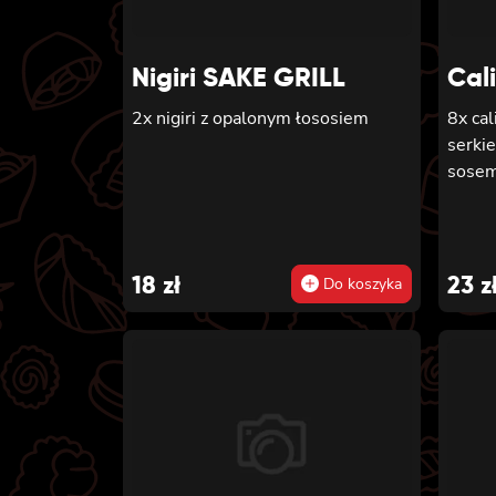
Nigiri SAKE GRILL
Cal
2x nigiri z opalonym łososiem
8x cal
serki
sosem
18
zł
23
z
Do koszyka