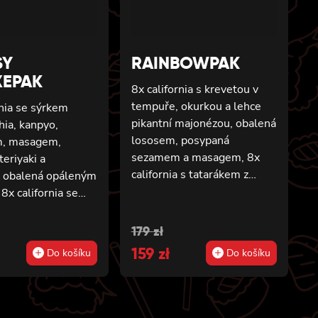
SY
RAINBOWPAK
XEPAK
8x california s krevetou v
tempuře, okurkou a lehce
rnia se sýrkem
pikantní majonézou, obalená
hia, kanpyo,
lososem, posypaná
m, masagem,
sezamem a masagem, 8x
eriyaki a
california s tatarákem z
obalená opáleným
tuňáka s lanýži, obalená
8x california se
tuňákem, posypaná masago
iladelphia,
arare a pažitkou, 8x
a avokádem
ní
ní
Původní
Aktuální
179
zł
california s avokádem,
lososem, 8x
cena
159
cena
zł
Do košíku
Do košíku
mangem, úhořem a
 s krevetou v
byla:
je:
krevetou, obalená opáleným
 avokádem, lehce
lososem, přelitá omáčkou
majonézou, obalená
179 zł.
159 zł.
teriyaki a posypaná