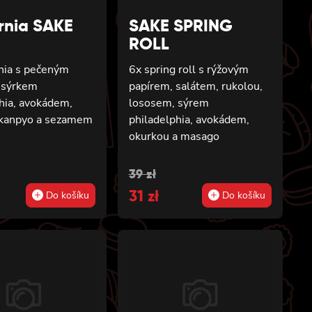
ornia SAKE
SAKE SPRING
ROLL
rnia s pečeným
6x spring roll s rýžovým
 sýrkem
papírem, salátem, rukolou,
hia, avokádem,
lososem, sýrem
 kanpyo a sezamem
philadelphia, avokádem,
okurkou a masago
ní
ní
Původní
Aktuální
39
zł
cena
31
cena
zł
Do košíku
Do košíku
byla:
je:
39 zł.
31 zł.