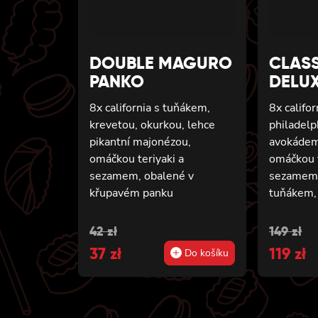
DOUBLE MAGURO
CLAS
PANKO
DELU
8x california s tuňákem,
8x califo
krevetou, okurkou, lehce
philadelp
pikantní majonézou,
avokáde
omáčkou teriyaki a
omáčkou t
sezamem, obalené v
sezamem 
křupavém panku
tuňákem, 
sýrkem ph
okurkou 
Původní
Aktuální
Původ
Aktuál
42
zł
149
zł
obalená 
cena
37
cena
zł
cena
119
cena
zł
Do košíku
california
byla:
je:
byla:
je:
tempuře,
pikantní 
42 zł.
37 zł.
149 zł.
119 zł.
krevetou