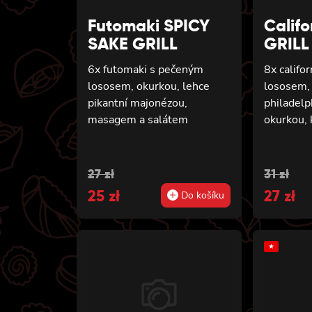
Futomaki SPICY
Calif
SAKE GRILL
GRILL
6x futomaki s pečeným
8x califo
lososem, okurkou, lehce
lososem,
pikantní majonézou,
philadelp
masagem a salátem
okurkou,
Původní
Aktuální
Původ
Aktuál
27
zł
31
zł
cena
25
cena
zł
cena
27
cena
zł
Do košíku
byla:
je:
byla:
je:
27 zł.
25 zł.
31 zł.
27 zł.
★