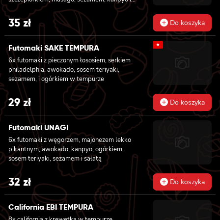
sałatą
35
zł
Do koszyka
★
Futomaki SAKE TEMPURA
6x futomaki z pieczonym łososiem, serkiem
philadelphia, awokado, sosem teriyaki,
sezamem, i ogórkiem w tempurze
29
zł
Do koszyka
Futomaki UNAGI
6x futomaki z węgorzem, majonezem lekko
pikantnym, awokado, kanpyo, ogórkiem,
sosem teriyaki, sezamem i sałatą
32
zł
Do koszyka
California EBI TEMPURA
8x california z krewetką w tempurze,