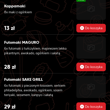
Kappamaki
8x maki z ogórkiem
13
zł
Do koszyka
Futomaki MAGURO
6x futomaki z tuńczykiem, majonezem lekko
pikantnym, awokado, ogórkiem i sałatą
28
zł
Do koszyka
Futomaki SAKE GRILL
6x futomaki z pieczonym łososiem, serkiem
philadelphia, awokado, ogórkiem, sosem
teriyaki, sezamem, kanpyo i sałatą
29
zł
Do koszyka