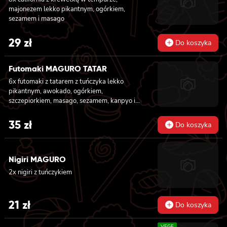
majonezem lekko pikantnym, ogórkiem,
sezamem i masago
29
zł
Do koszyka
Futomaki MAGURO TATAR
6x futomaki z tatarem z tuńczyka lekko
pikantnym, awokado, ogórkiem,
szczepiorkiem, masago, sezamem, kanpyo i
sałatą
35
zł
Do koszyka
Nigiri MAGURO
2x nigiri z tuńczykiem
21
zł
Do koszyka
VEGE