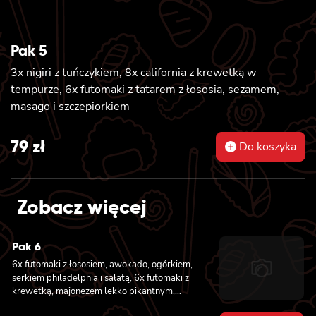
Pak 5
3x nigiri z tuńczykiem, 8x california z krewetką w
tempurze, 6x futomaki z tatarem z łososia, sezamem,
masago i szczepiorkiem
79
zł
Do koszyka
Zobacz więcej
Pak 6
6x futomaki z łososiem, awokado, ogórkiem,
serkiem philadelphia i sałatą, 6x futomaki z
krewetką, majonezem lekko pikantnym,
ogórkiem i sałatą, 6x futomaki z tatarem z