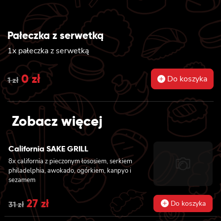
Pałeczka z serwetką
1x pałeczka z serwetką
Original
0
zł
Current
Do koszyka
1
zł
price
price
was:
is:
Zobacz więcej
1 zł.
0 zł.
California SAKE GRILL
8x california z pieczonym łososiem, serkiem
philadelphia, awokado, ogórkiem, kanpyo i
sezamem
Original
27
zł
Current
Do koszyka
31
zł
price
price