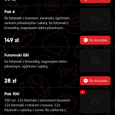
Pak 6
6x futomaki z łososiem, awokado, ogórkiem,
serkiem philadelphia i sałatą, 6x futomaki z
krewetką, majonezem lekko pikantnym,
ogórkiem i sałatą, 6x futomaki z tatarem z
łososia lekko pikantnym, ogórkiem, awokado,
149
zł
Do koszyka
kanpyo, sałatą, masago, szczepiorek, sezam,
8x hosomaki z łososiem, 8x california z
krewetką w tempurze, majonezem lekko
Futomaki EBI
pikantnym, ogórkiem, sezamem i masago, 8x
6x futomaki z krewetką, majonezem lekko
california z łososiem, ogórkiem, serkiem
pikantnym, ogórkiem i sałatą
philadelphia, awokado i masago
28
zł
Do koszyka
★
Pak 100
100 szt. 12x futomaki z pieczonym łososiem,
12x futomaki z tatarem z łososia, 12x
futomaki z sałatką z surimi, 8x california z
tuńczykiem, 8x california z pieczonym