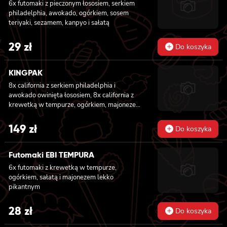
6x futomaki z pieczonym łososiem, serkiem
philadelphia, awokado, ogórkiem, sosem
teriyaki, sezamem, kanpyo i sałatą
29
zł
Do koszyka
KINGPAK
8x california z serkiem philadelphia i
awokado owinięta łososiem, 8x california z
krewetką w tempurze, ogórkiem, majonezem
lekko pikantnym, sezam i masago owinięta
łososiem, 8x california z łososiem, serkiem
149
zł
Do koszyka
philadelphia, ogórkiem, majonezem lekko
pikantnym i sezamem owinięta krewetką, 8x
california z krewetką w tempurze, ogórkiem,
Futomaki EBI TEMPURA
majonezem lekko pikantnym, sosem teriyaki i
6x futomaki z krewetką w tempurze,
sezamem owinięta węgorzem i awokado
ogórkiem, sałatą i majonezem lekko
pikantnym
28
zł
Do koszyka