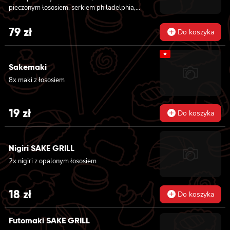
pieczonym łososiem, serkiem philadelphia,
awokado, ogórkiem, kanpyo, sałatą, sosem
teriyaki i sezamem, 8x california z krewetką
79
zł
Do koszyka
w tempurze, majonezem lekko pikantnym,
ogórkiem, sezamem i masago, 8x hosomaki z
★
batatem w tempurze
Sakemaki
8x maki z łososiem
19
zł
Do koszyka
Nigiri SAKE GRILL
2x nigiri z opalonym łososiem
18
zł
Do koszyka
Futomaki SAKE GRILL