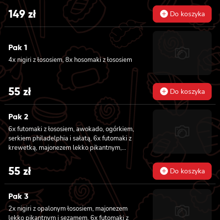
łososiem, 8x california z krewetką w
149
zł
Do koszyka
tempurze, 8x maki z ogórkiem, 8x maki z
oshinko, 8x maki z surimi, 8x maki z łososiem,
8x maki z kanpyo
Pak 1
4x nigiri z łososiem, 8x hosomaki z łososiem
55
zł
Do koszyka
Pak 2
6x futomaki z łososiem, awokado, ogórkiem,
serkiem philadelphia i sałatą, 6x futomaki z
krewetką, majonezem lekko pikantnym,
ogórkiem i sałatą
55
zł
Do koszyka
Pak 3
2x nigiri z opalonym łososiem, majonezem
lekko pikantnym i sezamem, 6x futomaki z