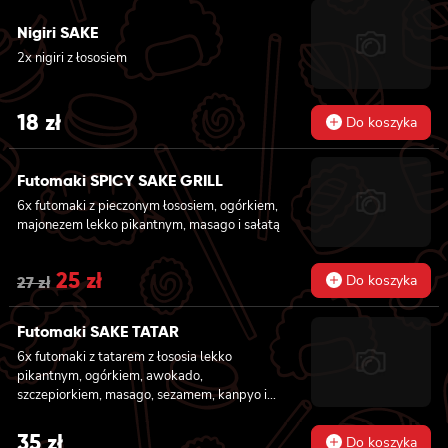
was:
is:
Nigiri SAKE
2x nigiri z łososiem
31 zł.
27 zł.
18
zł
Do koszyka
Futomaki SPICY SAKE GRILL
6x futomaki z pieczonym łososiem, ogórkiem,
majonezem lekko pikantnym, masago i sałatą
Original
25
zł
Current
Do koszyka
27
zł
price
price
Futomaki SAKE TATAR
was:
is:
6x futomaki z tatarem z łososia lekko
27 zł.
25 zł.
pikantnym, ogórkiem, awokado,
szczepiorkiem, masago, sezamem, kanpyo i
sałatą
35
zł
Do koszyka