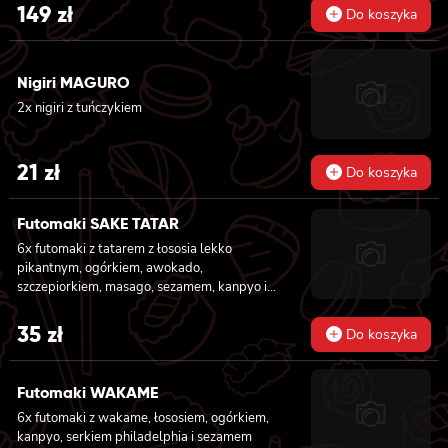
łososia lekko pikantnym, ogórkiem, awokado,
149
zł
Do koszyka
kanpyo, sałatą, masago, szczepiorek, sezam,
8x hosomaki z łososiem, 8x california z
krewetką w tempurze, majonezem lekko
Nigiri MAGURO
pikantnym, ogórkiem, sezamem i masago, 8x
california z łososiem, ogórkiem, serkiem
2x nigiri z tuńczykiem
philadelphia, awokado i masago
21
zł
Do koszyka
Futomaki SAKE TATAR
6x futomaki z tatarem z łososia lekko
pikantnym, ogórkiem, awokado,
szczepiorkiem, masago, sezamem, kanpyo i
sałatą
35
zł
Do koszyka
Futomaki WAKAME
6x futomaki z wakame, łososiem, ogórkiem,
kanpyo, serkiem philadelphia i sezamem