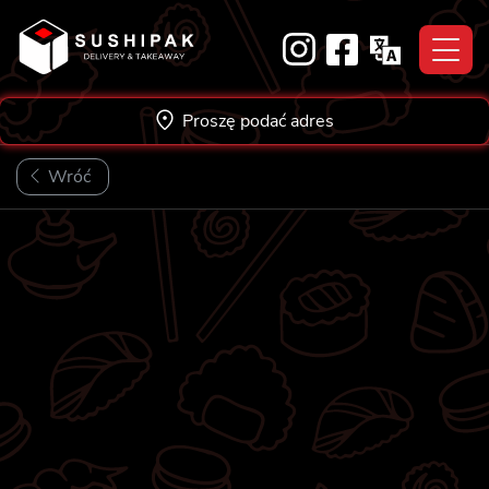
Skip
to
content
Proszę podać adres
Wróć
NOWOŚĆ!