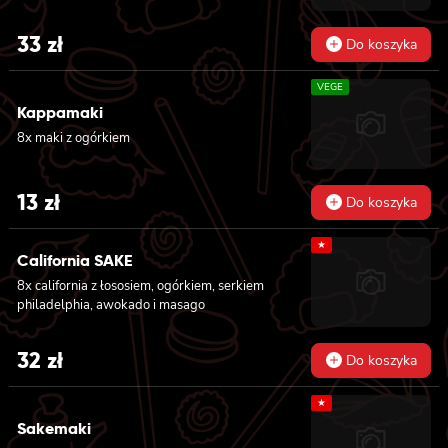
33
zł
Do koszyka
VEGE
Kappamaki
8x maki z ogórkiem
13
zł
Do koszyka
★
California SAKE
8x california z łososiem, ogórkiem, serkiem
philadelphia, awokado i masago
32
zł
Do koszyka
★
Sakemaki