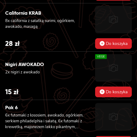
California KRAB
8x california z sałatką surimi, ogórkiem,
awokado, masagą
28
zł
Do koszyka
VEGE
Nigiri AWOKADO
2x nigiri z awokado
15
zł
Do koszyka
Pak 6
6x futomaki z łososiem, awokado, ogórkiem,
serkiem philadelphia i sałatą, 6x futomaki z
krewetką, majonezem lekko pikantnym,
ogórkiem i sałatą, 6x futomaki z tatarem z