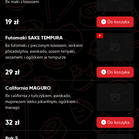
8x maki z łososiem
19
zł
Do koszyka
★
Futomaki SAKE TEMPURA
6x futomaki z pieczonym łososiem, serkiem
philadelphia, awokado, sosem teriyaki,
sezamem, i ogórkiem w tempurze
29
zł
Do koszyka
California MAGURO
8x california z tuńczykiem, awokado,
majonezem lekko pikantnym, ogórkiem i
masago
32
zł
Do koszyka
Pak 5