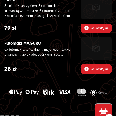
3x nigiri z tuńczykiem, 8x california z
krewetką w tempurze, 6x futomaki z tatarem
z łososia, sezamem, masago i szczepiorkiem
79
zł
Do koszyka
Futomaki MAGURO
6x futomaki z tuńczykiem, majonezem lekko
pikantnym, awokado, ogórkiem i sałatą
28
zł
Do koszyka
Crypto