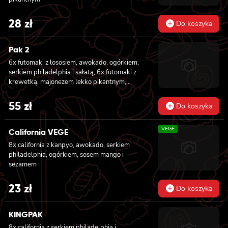
28
zł
Do koszyka
Pak 2
6x futomaki z łososiem, awokado, ogórkiem,
serkiem philadelphia i sałatą, 6x futomaki z
krewetką, majonezem lekko pikantnym,
ogórkiem i sałatą
55
zł
Do koszyka
VEGE
California VEGE
8x california z kanpyo, awokado, serkiem
philadelphia, ogórkiem, sosem mango i
sezamem
23
zł
Do koszyka
KINGPAK
8x california z serkiem philadelphia i