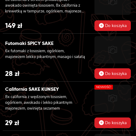
awokado owinięta łososiem, 8x california z
krewetką w tempurze, ogórkiem, majonezem
lekko pikantnym, sezam i masago owinięta
łososiem, 8x california z łososiem, serkiem
149
zł
Do koszyka
philadelphia, ogórkiem, majonezem lekko
pikantnym i sezamem owinięta krewetką, 8x
california z krewetką w tempurze, ogórkiem,
Futomaki SPICY SAKE
majonezem lekko pikantnym, sosem teriyaki i
6x futomaki z łososiem, ogórkiem,
sezamem owinięta węgorzem i awokado
majonezem lekko pikantnym, masago i sałatą
28
zł
Do koszyka
NOWOŚĆ!
California SAKE KUNSEY
8x california z wędzonym łososiem,
ogórkiem, awokado i lekko pikantnym
majonezem, owinięta sezamem
29
zł
Do koszyka