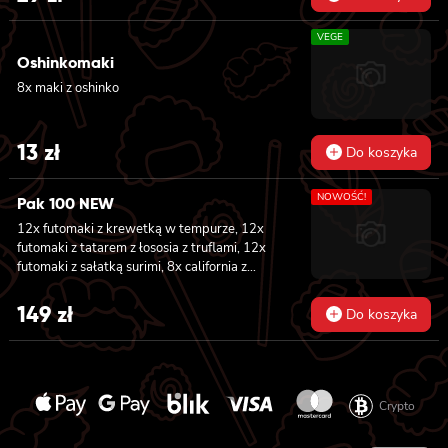
VEGE
Oshinkomaki
8x maki z oshinko
13
zł
Do koszyka
NOWOŚĆ!
Pak 100 NEW
12x futomaki z krewetką w tempurze, 12x
futomaki z tatarem z łososia z truflami, 12x
futomaki z sałatką surimi, 8x california z
tuńczykiem, 8x california z pieczonym
łososiem, 8x california z sałatką surimi, 8x
149
zł
Do koszyka
hosomaki z sałatką wakame, 8x hosomaki z
tuńczykiem, 8x hosomaki z wędzonym tofu,
8x hosomaki z pieczonym łososiem i 8x
hosomaki z kanpyo
Crypto