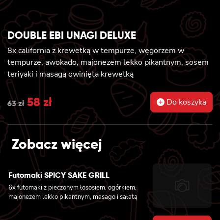
DOUBLE EBI UNAGI DELUXE
8x california z krewetką w tempurze, węgorzem w
tempurze, awokado, majonezem lekko pikantnym, sosem
teriyaki i masagą owinięta krewetką
Original
58
zł
Current
Do koszyka
63
zł
price
price
was:
is:
Zobacz więcej
63 zł.
58 zł.
Futomaki SPICY SAKE GRILL
6x futomaki z pieczonym łososiem, ogórkiem,
majonezem lekko pikantnym, masago i sałatą