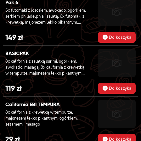
Pak 6
6x futomaki z łososiem, awokado, ogórkiem,
serkiem philadelphia i sałatą, 6x futomaki z
krewetką, majonezem lekko pikantnym,
ogórkiem i sałatą, 6x futomaki z tatarem z
łososia lekko pikantnym, ogórkiem, awokado,
149
zł
Do koszyka
kanpyo, sałatą, masago, szczepiorek, sezam,
8x hosomaki z łososiem, 8x california z
krewetką w tempurze, majonezem lekko
BASICPAK
pikantnym, ogórkiem, sezamem i masago, 8x
8x california z sałatką surimi, ogórkiem,
california z łososiem, ogórkiem, serkiem
awokado, masagą, 8x california z krewetką
philadelphia, awokado i masago
w tempurze, majonezem lekko pikantnym,
ogórkiem, sezamem i masago, 6x futomaki z
tuńczykiem, majonezem lekko pikantnym,
119
zł
Do koszyka
awokado, ogórkiem i sałatą, 6x futomaki z
pieczonym łososiem, ogórkiem, majonezem
lekko pikantnym, masago i sałatą, 6x
California EBI TEMPURA
futomaki z krewetką w tempurze, ogórkiem,
8x california z krewetką w tempurze,
sałatą i majonezem lekko pikantnym, 8x maki
majonezem lekko pikantnym, ogórkiem,
z kanpyo
sezamem i masago
29
zł
Do koszyka