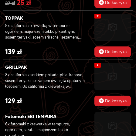
Original
25
zł
Current
Do koszyka
27
zł
price
price
★
TOPPAK
was:
is:
8x california z krewetką w tempurze,
27 zł.
25 zł.
ogórkiem, majonezem lekko pikantnym,
sosem teriyaki, sosem sriracha i sezamem,
masago owinięta łososiem, tuńczykiem,
węgorzem i krewetką, 8x california z
139
zł
Do koszyka
krewetką w tempurze, majonezem lekko
pikantnym, ogórkiem, sezamem i masago, 6x
★
futomaki z tuńczykiem, majonezem lekko
GRILLPAK
pikantnym, awokado, ogórkiem i sałatą, 6x
8x california z serkiem philadelphia, kanpyo,
futomaki z surimi, majonezem lekko
sosem teriyaki i sezamem owinięta opalonym
pikantnym, kanpyo i ogórkiem, 6x futomaki z
łososiem, 8x california z krewetką w
krewetką w tempurze, ogórkiem, sałatą i
tempurze, majonezem lekko pikantnym,
majonezem lekko pikantnym, 8x maki z
ogórkiem, sezamem i masago, 6x futomaki z
129
zł
surimi
Do koszyka
pieczonym łososiem, serkiem philadelphia,
awokado, ogórkiem, kanpyo i sałatą, sosem
teriyaki i sezamem, 6x futomaki z surimi,
Futomaki EBI TEMPURA
kanpyo i ogórkiem, 6x futomaki z krewetką w
6x futomaki z krewetką w tempurze,
tempurze, ogórkiem, sałatą i majonezem
ogórkiem, sałatą i majonezem lekko
lekko pikantnym, 8x maki z ogórkiem
pikantnym