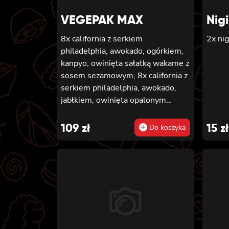
VEGEPAK MAX
Nig
8x california z serkiem
2x nig
philadelphia, awokado, ogórkiem,
kanpyo, owinięta sałatką wakame z
sosem sezamowym, 8x california z
serkiem philadelphia, awokado,
jabłkiem, owinięta opalonym
cheddarem, z sosem teriyaki, 8x
california z serkiem philadelphia i
109
zł
15
zł
Do koszyka
mango, owinięta awokado z sosem
teriyaki, 6x futomaki z batatem w
tempurze, serkiem philadelphia,
ogórkiem, kanpyo, sałatą, 6x
futomaki z wędzonym tofu,
ogórkiem, oshinko i sałatą, 6x
futomaki z kanpyo i porem w
tempurze, ogórkiem, sałatą