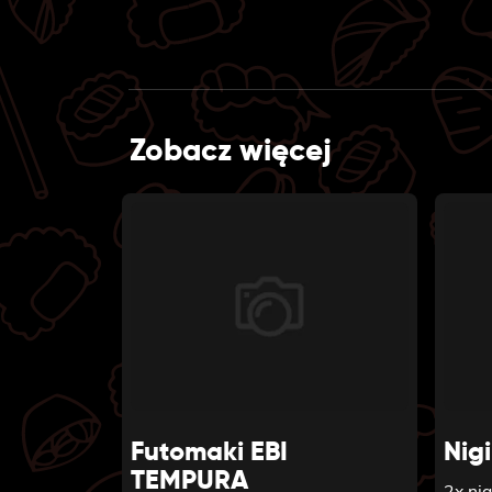
Zobacz więcej
Futomaki EBI
Nig
TEMPURA
2x nig