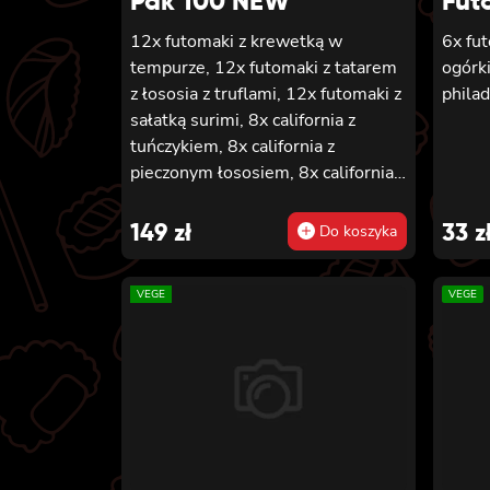
Pak 100 NEW
Fut
12x futomaki z krewetką w
6x fu
tempurze, 12x futomaki z tatarem
ogórk
z łososia z truflami, 12x futomaki z
phila
sałatką surimi, 8x california z
tuńczykiem, 8x california z
pieczonym łososiem, 8x california z
sałatką surimi, 8x hosomaki z
sałatką wakame, 8x hosomaki z
149
zł
33
z
Do koszyka
tuńczykiem, 8x hosomaki z
wędzonym tofu, 8x hosomaki z
VEGE
VEGE
pieczonym łososiem i 8x hosomaki
z kanpyo