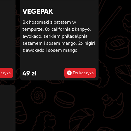
amem
VEGEPAK
8x hosomaki z batatem w
,
tempurze, 8x california z kanpyo,
awokado, serkiem philadelphia,
sezamem i sosem mango, 2x nigiri
z awokado i sosem mango
49
zł
szyka
Do koszyka