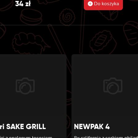
34
zł
Do koszyka
iri SAKE GRILL
NEWPAK 4
iri z opalonym łososiem
8x california z serkiem phila