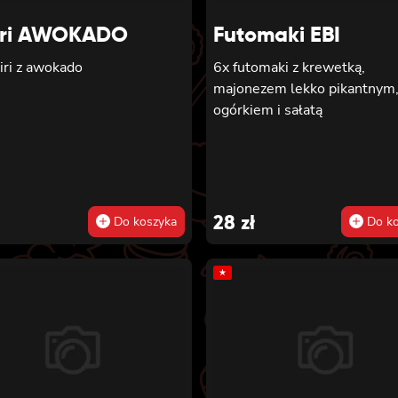
sałatą, sosem teriyaki i sez
iri AWOKADO
Futomaki EBI
iri z awokado
6x futomaki z krewetką,
majonezem lekko pikantnym
ogórkiem i sałatą
28
zł
Do koszyka
Do ko
★