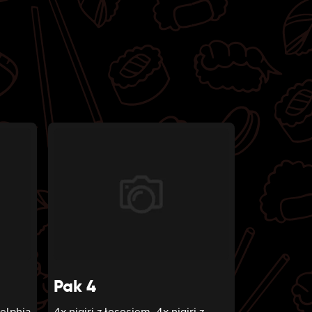
Pak 4
delphia
4x nigiri z łososiem, 4x nigiri z