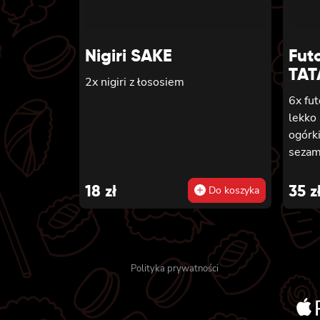
Nigiri SAKE
Fut
TAT
2x nigiri z łososiem
6x fut
lekko
ogórk
sezam
18
zł
35
z
Do koszyka
Polityka prywatności