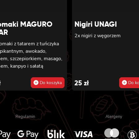
omaki MAGURO
Nigiri UNAGI
AR
2x nigiri z węgorzem
omaki z tatarem z tuńczyka
 pikantnym, awokado,
iem, szczepiorkiem, masago,
em, kanpyo i sałatą
ł
25
zł
Do koszyka
Do ko
Regulamin
Alergeny