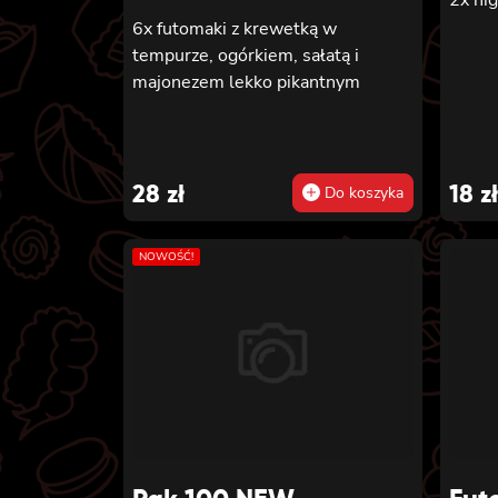
6x futomaki z krewetką w
tempurze, ogórkiem, sałatą i
majonezem lekko pikantnym
28
zł
18
zł
Do koszyka
NOWOŚĆ!