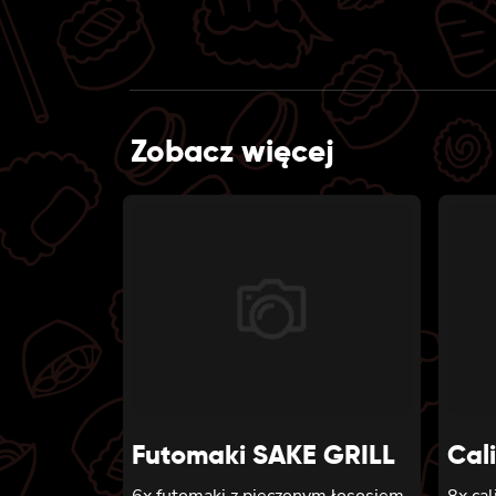
Zobacz więcej
Futomaki SAKE GRILL
Cal
6x futomaki z pieczonym łososiem,
8x cal