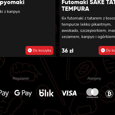
pyomaki
Futomaki SAKE TA
TEMPURA
ki z kanpyo
6x futomaki z tatarem z łoso
tempurze lekko pikantnym,
awokado, szczepiorkiem, ma
sezamem, kanpyo i ogórkiem
36
zł
Do koszyka
Do ko
Regulamin
Alergeny