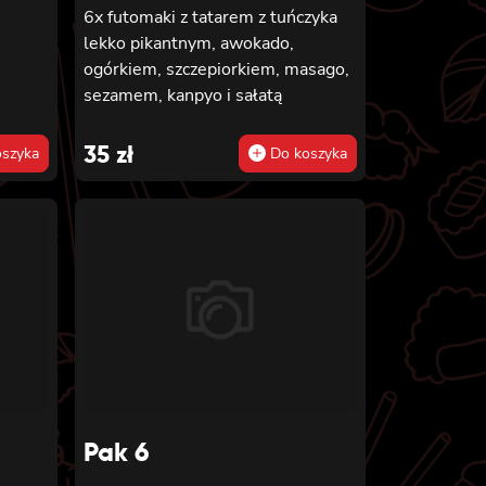
6x futomaki z tatarem z tuńczyka
lekko pikantnym, awokado,
ogórkiem, szczepiorkiem, masago,
sezamem, kanpyo i sałatą
35
zł
szyka
Do koszyka
Pak 6