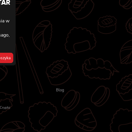
TAR
sia w
sago,
szyka
Blog
Crypto