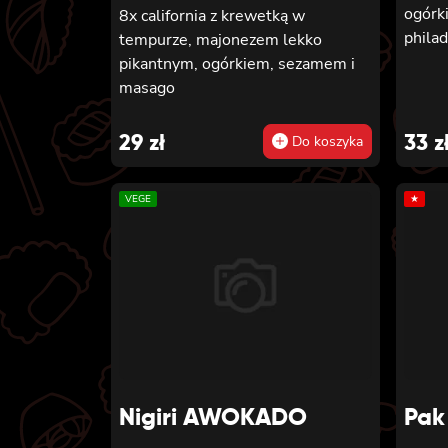
ogórk
8x california z krewetką w
phila
tempurze, majonezem lekko
pikantnym, ogórkiem, sezamem i
masago
29
zł
33
z
Do koszyka
VEGE
★
Nigiri AWOKADO
Pak