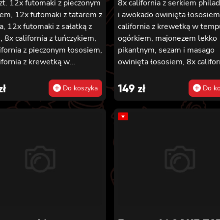
zt. 12x futomaki z pieczonym
8x california z serkiem phila
em, 12x futomaki z tatarem z
i awokado owinięta łososiem
a, 12x futomaki z sałatką z
california z krewetką w temp
, 8x california z tuńczykiem,
ogórkiem, majonezem lekko
ifornia z pieczonym łososiem,
pikantnym, sezam i masago
ifornia z krewetką w
owinięta łososiem, 8x califor
rze, 8x maki z ogórkiem, 8x
łososiem, serkiem philadelph
 oshinko, 8x maki z surimi,
ogórkiem, majonezem lekko
zł
149
zł
Do koszyka
Do ko
i z łososiem, 8x maki z
pikantnym i sezamem owinię
o
krewetką, 8x california z kr
★
w tempurze, ogórkiem,
majonezem lekko pikantnym
sosem teriyaki i sezamem ow
węgorzem i awokado