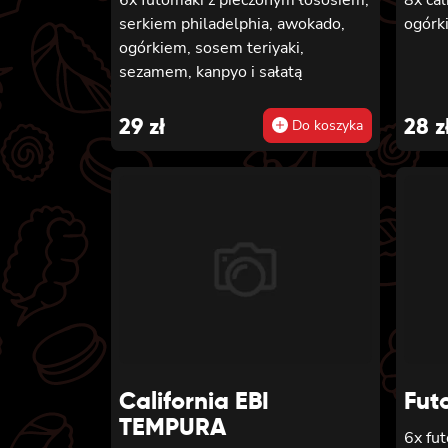
serkiem philadelphia, awokado,
ogórk
ogórkiem, sosem teriyaki,
sezamem, kanpyo i sałatą
29
zł
28
z
Do koszyka
California EBI
Fut
TEMPURA
6x fu