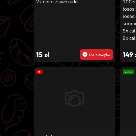
2x nigiri z awokado
100 s
łososi
łososi
surimi
8x cal
8x cal
tempu
maki z
15
zł
149
Do koszyka
8x mak
kanpy
★
VEGE