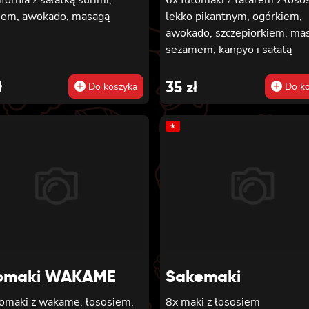
iem, awokado, masagą
lekko pikantnym, ogórkiem,
awokado, szczepiorkiem, ma
sezamem, kanpyo i sałatą
ł
35
zł
Do koszyka
Do ko
★
omaki WAKAME
Sakemaki
tomaki z wakame, łososiem,
8x maki z łososiem