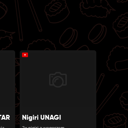
★
TAR
Nigiri UNAGI
sia
2x nigiri z węgorzem