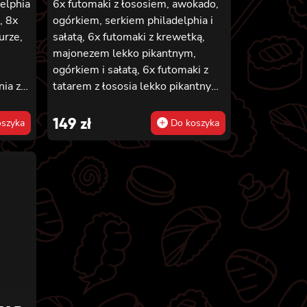
delphia
6x futomaki z łososiem, awokado,
, 8x
ogórkiem, serkiem philadelphia i
urze,
sałatą, 6x futomaki z krewetką,
majonezem lekko pikantnym,
ogórkiem i sałatą, 6x futomaki z
nia z
tatarem z łososia lekko pikantnym,
ia,
ogórkiem, awokado, kanpyo,
sałatą, masago, szczepiorek,
149
zł
szyka
Do koszyka
ta
sezam, 8x hosomaki z łososiem, 8x
ewetką
california z krewetką w tempurze,
majonezem lekko pikantnym,
,
ogórkiem, sezamem i masago, 8x
inięta
california z łososiem, ogórkiem,
serkiem philadelphia, awokado i
masago