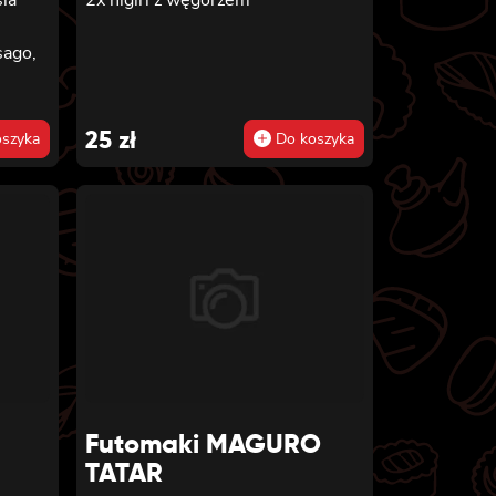
sago,
25
zł
szyka
Do koszyka
Futomaki MAGURO
TATAR