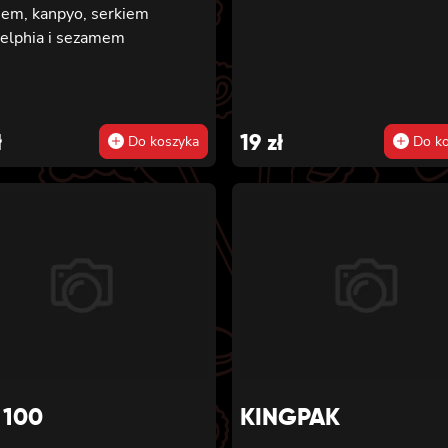
iem, kanpyo, serkiem
delphia i sezamem
ł
19
zł
Do koszyka
Do ko
 100
KINGPAK