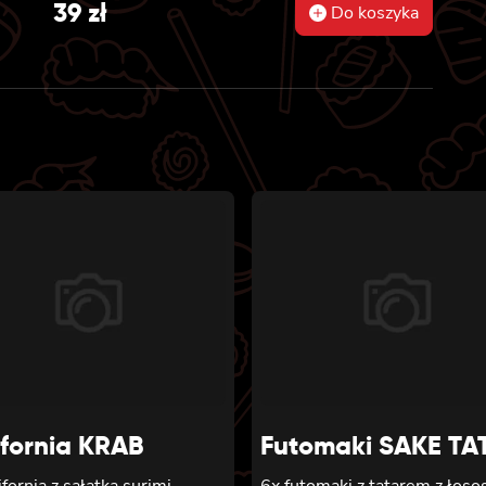
39
zł
Do koszyka
ifornia KRAB
Futomaki SAKE TA
ifornia z sałatką surimi,
6x futomaki z tatarem z łoso