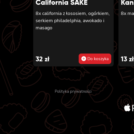
California SAKE
Kan
8x california z łososiem, ogórkiem,
8x ma
serkiem philadelphia, awokado i
masago
32
zł
13
zł
Do koszyka
Polityka prywatności