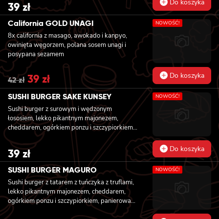
Do koszyka
39
zł
California GOLD UNAGI
NOWOŚĆ!
8x california z masago, awokado i kanpyo,
owinięta węgorzem, polana sosem unagi i
posypana sezamem
Do koszyka
Original
39
zł
Current
42
zł
price
price
was:
is:
SUSHI BURGER SAKE KUNSEY
NOWOŚĆ!
42 zł.
39 zł.
Sushi burger z surowym i wędzonym
łososiem, lekko pikantnym majonezem,
cheddarem, ogórkiem ponzu i szczypiorkiem,
panierowany w chrupiącej panko
Do koszyka
39
zł
SUSHI BURGER MAGURO
NOWOŚĆ!
Sushi burger z tatarem z tuńczyka z truflami,
lekko pikantnym majonezem, cheddarem,
ogórkiem ponzu i szczypiorkiem, panierowany
w chrupiącej panko