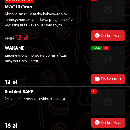
NOWA RECEPTURA
sezamem, 8x california z krewetką w
MOCHI Oreo
tempurze, awokado i lekko pikantnym
majonezem, owinięta krewetką, polana
Mochi o smaku ciastka kakaowego to
słodko-pikantnym sosem i posypana
intensywnie czekoladowa przyjemność z
kolendrą
wyraźną nutą kakao i aksamitnym,
waniliowym nadzieniem przypominającym
Do koszyka
Original
12
zł
Current
klasyczne kremowe ciasteczka. Delikatna
16
zł
price
price
ryżowa otoczka dodaje im ciekawej tekstury i
was:
is:
sprawia, że każdy kęs łączy w sobie chłód,
WAKAME
VEGE
★
16 zł.
12 zł.
miękkość i głęboki smak deseru. Idealne dla
Zielone glony morskie z pomarańczą
fanów kontrastów: ciemne kakao i jasny krem
posypane sezamem
w harmonijnej, lodowej formie.
Do koszyka
12
zł
Sashimi SAKE
★
2x sashimi z łososia, oshinko i sałatą
Do koszyka
16
zł