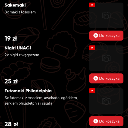
Sakemaki
★
8x maki z łososiem
Do koszyka
19
zł
Nigiri UNAGI
★
2x nigiri z węgorzem
Do koszyka
25
zł
Futomaki Philadelphia
★
6x futomaki z łososiem, awokado, ogórkiem,
serkiem philadelphia i sałatą
Do koszyka
28
zł