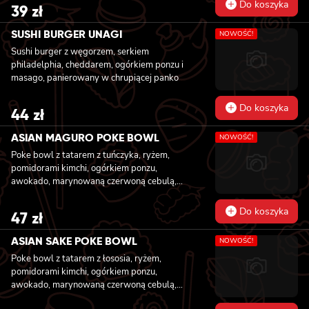
Do koszyka
39
zł
SUSHI BURGER UNAGI
NOWOŚĆ!
Sushi burger z węgorzem, serkiem
philadelphia, cheddarem, ogórkiem ponzu i
masago, panierowany w chrupiącej panko
Do koszyka
44
zł
ASIAN MAGURO POKE BOWL
NOWOŚĆ!
Poke bowl z tatarem z tuńczyka, ryżem,
pomidorami kimchi, ogórkiem ponzu,
awokado, marynowaną czerwoną cebulą,
fasolką edamame, grzybami mun z sezamem,
kolendrą i orzechami nerkowca
Do koszyka
47
zł
ASIAN SAKE POKE BOWL
NOWOŚĆ!
Poke bowl z tatarem z łososia, ryżem,
pomidorami kimchi, ogórkiem ponzu,
awokado, marynowaną czerwoną cebulą,
fasolką edamame, grzybami mun z sezamem,