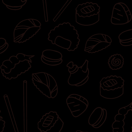
owinięta węgorzem, 8x california z krewetką
w tempurze, węgorzem w tempurze,
awokado, majonezem lekko pikantnym,
sosem teriyaki i masagą owinięta krewetką