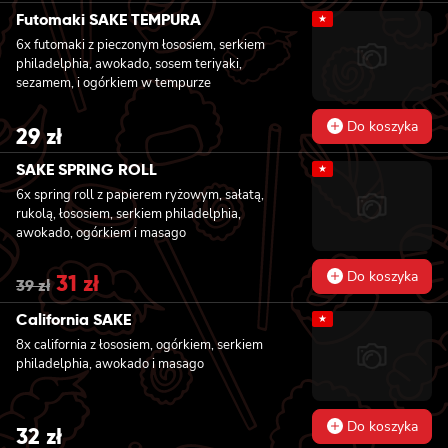
Futomaki SAKE TEMPURA
★
6x futomaki z pieczonym łososiem, serkiem
philadelphia, awokado, sosem teriyaki,
sezamem, i ogórkiem w tempurze
Do koszyka
29
zł
SAKE SPRING ROLL
★
6x spring roll z papierem ryżowym, sałatą,
rukolą, łososiem, serkiem philadelphia,
awokado, ogórkiem i masago
Do koszyka
Original
31
zł
Current
39
zł
price
price
was:
is:
California SAKE
★
39 zł.
31 zł.
8x california z łososiem, ogórkiem, serkiem
philadelphia, awokado i masago
Do koszyka
32
zł