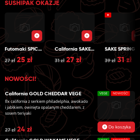
SUSHIPAK OKAZJE
★
Futomaki SPICY SAKE GRILL
California SAKE GRILL
S
Original
25
zł
Current
Original
27
zł
Current
Origin
31
zł
Cu
27
zł
31
zł
39
zł
price
price
price
price
price
pr
NOWOŚCI!
was:
is:
was:
is:
was:
is:
27 zł.
25 zł.
31 zł.
27 zł.
39 zł.
31 
California GOLD CHEDDAR VEGE
VEGE
NOWOŚĆ!
8x california z serkiem philadelphia, awokado
i jabłkiem, owinięta opalanym cheddarem, z
sosem teriyaki
Do koszyka
Original
24
zł
Current
27
zł
price
price
was:
is: