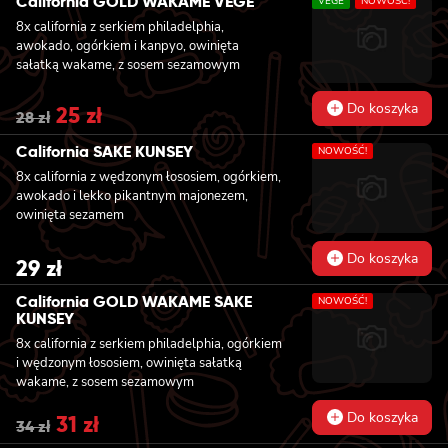
California GOLD WAKAME VEGE
VEGE
NOWOŚĆ!
27 zł.
24 zł.
8x california z serkiem philadelphia,
awokado, ogórkiem i kanpyo, owinięta
sałatką wakame, z sosem sezamowym
Do koszyka
Original
25
zł
Current
28
zł
price
price
was:
is:
California SAKE KUNSEY
NOWOŚĆ!
28 zł.
25 zł.
8x california z wędzonym łososiem, ogórkiem,
awokado i lekko pikantnym majonezem,
owinięta sezamem
Do koszyka
29
zł
California GOLD WAKAME SAKE
NOWOŚĆ!
KUNSEY
8x california z serkiem philadelphia, ogórkiem
i wędzonym łososiem, owinięta sałatką
wakame, z sosem sezamowym
Do koszyka
Original
31
zł
Current
34
zł
price
price