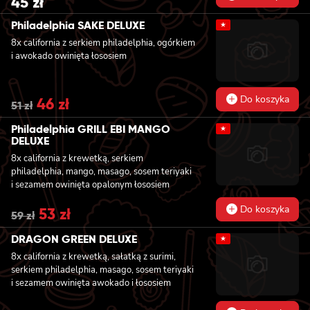
45
zł
Philadelphia SAKE DELUXE
★
8x california z serkiem philadelphia, ogórkiem
i awokado owinięta łososiem
Do koszyka
Original
46
zł
Current
51
zł
price
price
was:
is:
Philadelphia GRILL EBI MANGO
★
51 zł.
46 zł.
DELUXE
8x california z krewetką, serkiem
philadelphia, mango, masago, sosem teriyaki
i sezamem owinięta opalonym łososiem
Do koszyka
Original
53
zł
Current
59
zł
price
price
was:
is:
DRAGON GREEN DELUXE
★
59 zł.
53 zł.
8x california z krewetką, sałatką z surimi,
serkiem philadelphia, masago, sosem teriyaki
i sezamem owinięta awokado i łososiem