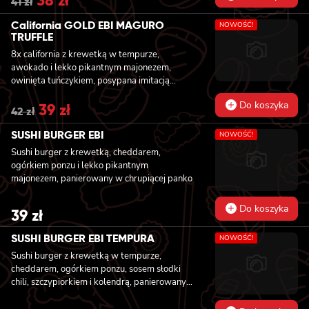
Original
38
zł
Current
41
zł
price
price
was:
is:
California GOLD EBI MAGURO
NOWOŚĆ!
41 zł.
38 zł.
TRUFFLE
8x california z krewetką w tempurze,
awokado i lekko pikantnym majonezem,
owinięta tuńczykiem, posypana imitacją
czarnej ikry
Do koszyka
Original
39
zł
Current
42
zł
price
price
was:
is:
SUSHI BURGER EBI
NOWOŚĆ!
42 zł.
39 zł.
Sushi burger z krewetką, cheddarem,
ogórkiem ponzu i lekko pikantnym
majonezem, panierowany w chrupiącej panko
Do koszyka
39
zł
SUSHI BURGER EBI TEMPURA
NOWOŚĆ!
Sushi burger z krewetką w tempurze,
cheddarem, ogórkiem ponzu, sosem słodki
chili, szczypiorkiem i kolendrą, panierowany
w chrupiącej panko