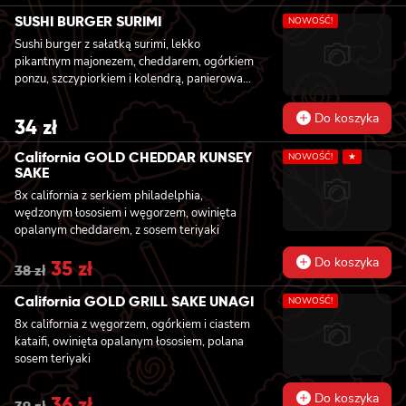
price
price
was:
is:
SUSHI BURGER SURIMI
NOWOŚĆ!
36 zł.
33 zł.
Sushi burger z sałatką surimi, lekko
pikantnym majonezem, cheddarem, ogórkiem
ponzu, szczypiorkiem i kolendrą, panierowany
w chrupiącej panko
Do koszyka
34
zł
California GOLD CHEDDAR KUNSEY
NOWOŚĆ!
★
SAKE
8x california z serkiem philadelphia,
wędzonym łososiem i węgorzem, owinięta
opalanym cheddarem, z sosem teriyaki
Do koszyka
Original
35
zł
Current
38
zł
price
price
was:
is:
California GOLD GRILL SAKE UNAGI
NOWOŚĆ!
38 zł.
35 zł.
8x california z węgorzem, ogórkiem i ciastem
kataifi, owinięta opalanym łososiem, polana
sosem teriyaki
Do koszyka
Original
36
zł
Current