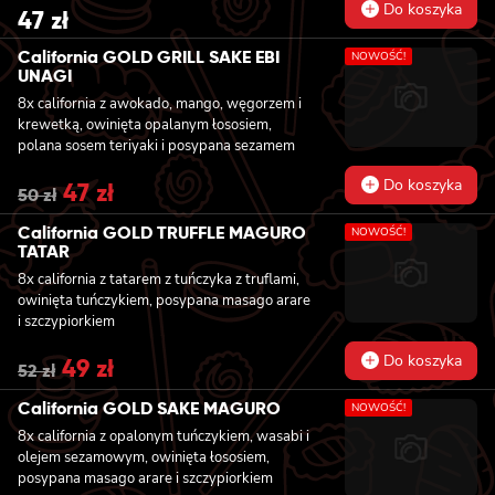
kolendrą i orzechami nerkowca
Do koszyka
47
zł
California GOLD GRILL SAKE EBI
NOWOŚĆ!
UNAGI
8x california z awokado, mango, węgorzem i
krewetką, owinięta opalanym łososiem,
polana sosem teriyaki i posypana sezamem
Do koszyka
Original
47
zł
Current
50
zł
price
price
was:
is:
California GOLD TRUFFLE MAGURO
NOWOŚĆ!
50 zł.
47 zł.
TATAR
8x california z tatarem z tuńczyka z truflami,
owinięta tuńczykiem, posypana masago arare
i szczypiorkiem
Do koszyka
Original
49
zł
Current
52
zł
price
price
was:
is:
California GOLD SAKE MAGURO
NOWOŚĆ!
52 zł.
49 zł.
8x california z opalonym tuńczykiem, wasabi i
olejem sezamowym, owinięta łososiem,
posypana masago arare i szczypiorkiem