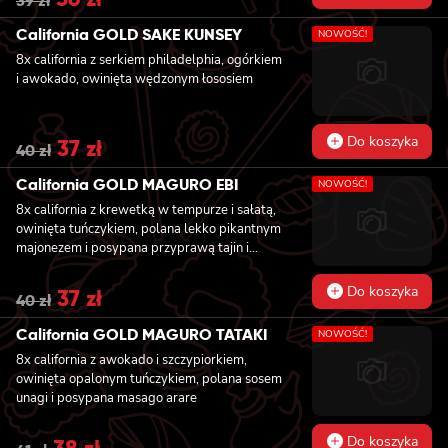
39
zł
price
price
was:
is:
California GOLD SAKE KUNSEY
NOWOŚĆ!
39 zł.
36 zł.
8x california z serkiem philadelphia, ogórkiem
i awokado, owinięta wędzonym łososiem
Do koszyka
Original
37
zł
Current
40
zł
price
price
was:
is:
California GOLD MAGURO EBI
NOWOŚĆ!
40 zł.
37 zł.
8x california z krewetką w tempurze i sałatą,
owinięta tuńczykiem, polana lekko pikantnym
majonezem i posypana przyprawą tajin i
szczypiorkiem
Do koszyka
Original
37
zł
Current
40
zł
price
price
was:
is:
California GOLD MAGURO TATAKI
NOWOŚĆ!
40 zł.
37 zł.
8x california z awokado i szczypiorkiem,
owinięta opalonym tuńczykiem, polana sosem
unagi i posypana masago arare
Do koszyka