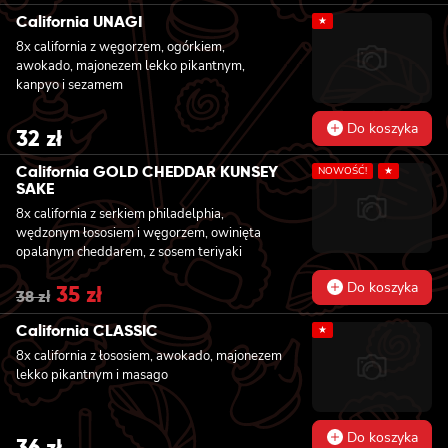
California UNAGI
★
8x california z węgorzem, ogórkiem,
awokado, majonezem lekko pikantnym,
kanpyo i sezamem
Do koszyka
32
zł
California GOLD CHEDDAR KUNSEY
NOWOŚĆ!
★
SAKE
8x california z serkiem philadelphia,
wędzonym łososiem i węgorzem, owinięta
opalanym cheddarem, z sosem teriyaki
Do koszyka
Original
35
zł
Current
38
zł
price
price
was:
is:
California CLASSIC
★
38 zł.
35 zł.
8x california z łososiem, awokado, majonezem
lekko pikantnym i masago
Do koszyka
36
zł