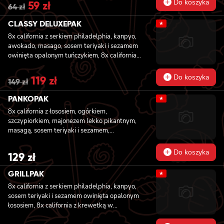
Do koszyka
Original
59
zł
Current
64
zł
price
price
was:
is:
CLASSY DELUXEPAK
★
64 zł.
59 zł.
8x california z serkiem philadelphia, kanpyo,
awokado, masago, sosem teriyaki i sezamem
owinięta opalonym tuńczykiem, 8x california z
serkiem philadelphia, ogórkiem i awokado
owinięta łososiem, 8x california z krewetką w
Do koszyka
Original
119
zł
Current
149
zł
tempurze, awokado, majonezem lekko
price
price
pikantnym, owinięta krewetką
was:
is:
PANKOPAK
★
149 zł.
119 zł.
8x california z łososiem, ogórkiem,
szczypiorkiem, majonezem lekko pikantnym,
masagą, sosem teriyaki i sezamem,
panierowane w chrupiącej panko, 8x
california z węgorzem , krewetką, imbirem,
Do koszyka
129
zł
majonezem lekko pikantnym, sosem teriyaki i
sezamem, panierowane w chrupiącej panko,
GRILLPAK
★
8x california z serkiem philadelphia,
8x california z serkiem philadelphia, kanpyo,
węgorzem, ogórkiem, sosem teriyaki i
sosem teriyaki i sezamem owinięta opalonym
sezamem, panierowane w chrupiącej panko,
łososiem, 8x california z krewetką w
8x california z łososiem wędzonym, ogórkiem,
tempurze, majonezem lekko pikantnym,
awokado, szczypiorkiem, sosem teriyaki i