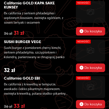
was:
is:
California GOLD KAPA SAKE
NOWOŚĆ!
34 zł.
31 zł.
KUNSEY
8x california z serkiem philadelphia i
wędzonym łososiem, owinięta ogórkiem, z
sosem teriyaki i sezamem
Do koszyka
Original
31
zł
Current
34
zł
price
price
was:
is:
SUSHI BURGER VEGE
NOWOŚĆ!
34 zł.
31 zł.
Sushi burger z pomidorem cherry kimchi,
serkiem philadelphia, szczypiorkiem i
kolendrą, panierowany w chrupiącej panko
Do koszyka
32
zł
California GOLD EBI
NOWOŚĆ!
8x california z krewetką w tempurze,
awokado i lekko pikantnym majonezem,
owinięta krewetką, polana słodko-pikantnym
sosem i posypana kolendrą
Do koszyka
Original
33
zł
Current
36
zł