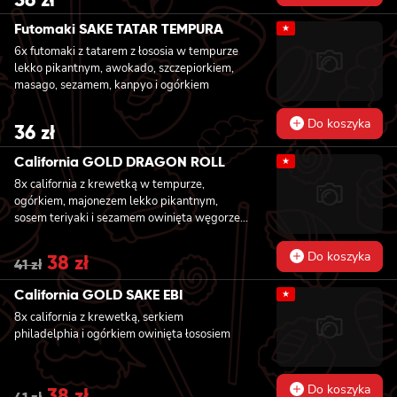
Futomaki SAKE TATAR TEMPURA
★
6x futomaki z tatarem z łososia w tempurze
lekko pikantnym, awokado, szczepiorkiem,
masago, sezamem, kanpyo i ogórkiem
Do koszyka
36
zł
California GOLD DRAGON ROLL
★
8x california z krewetką w tempurze,
ogórkiem, majonezem lekko pikantnym,
sosem teriyaki i sezamem owinięta węgorzem
i awokado
Do koszyka
Original
38
zł
Current
41
zł
price
price
was:
is:
California GOLD SAKE EBI
★
41 zł.
38 zł.
8x california z krewetką, serkiem
philadelphia i ogórkiem owinięta łososiem
Do koszyka
Original
38
zł
Current