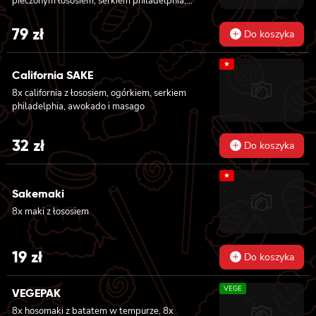
pieczonym łososiem, serkiem philadelphia,
awokado, ogórkiem, kanpyo, sałatą, sosem
teriyaki i sezamem, 8x california z krewetką
79
zł
Do koszyka
w tempurze, majonezem lekko pikantnym,
ogórkiem, sezamem i masago, 8x hosomaki z
★
batatem w tempurze
California SAKE
8x california z łososiem, ogórkiem, serkiem
philadelphia, awokado i masago
32
zł
Do koszyka
★
Sakemaki
8x maki z łososiem
19
zł
Do koszyka
VEGE
VEGEPAK
8x hosomaki z batatem w tempurze, 8x