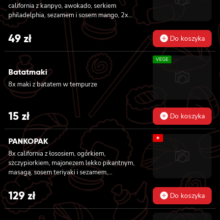
california z kanpyo, awokado, serkiem
philadelphia, sezamem i sosem mango, 2x
nigiri z awokado i sosem mango
49
zł
Do koszyka
VEGE
Batatmaki
8x maki z batatem w tempurze
15
zł
Do koszyka
★
PANKOPAK
8x california z łososiem, ogórkiem,
szczypiorkiem, majonezem lekko pikantnym,
masagą, sosem teriyaki i sezamem,
panierowane w chrupiącej panko, 8x
california z węgorzem , krewetką, imbirem,
129
zł
Do koszyka
majonezem lekko pikantnym, sosem teriyaki i
sezamem, panierowane w chrupiącej panko,
8x california z serkiem philadelphia,