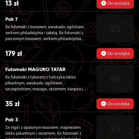
13
zł
Do koszyka
Pak 7
6x futomaki z łososiem, awokado, ogórkiem,
serkiem philadelphia i sałatą, 6x futomaki z
pieczonym łososiem, serkiem philadelphia,
awokado, ogórkiem, kanpyo, sałatą, sosem
teriyaki i sezamem, 6x futomaki z krewetką
179
zł
Do koszyka
w tempurze, ogórkiem, sałatą i majonezem
lekko pikantnym, 8x hosomaki z łososiem, 8x
hosomaki z ogórkiem, 8x california z
Futomaki MAGURO TATAR
łososiem, ogórkiem, serkiem philadelphia,
6x futomaki z tatarem z tuńczyka lekko
awokado i masago, 8x california z krewetką,
pikantnym, awokado, ogórkiem,
majonezem lekko pikantnym, awokado,
szczepiorkiem, masago, sezamem, kanpyo i
ogórkiem, masago i sezamem, 2x nigiri z
sałatą
łososiem, 2x nigiri z tuńczykiem, 2x nigiri z
35
zł
krewetką
Do koszyka
Pak 3
2x nigiri z opalonym łososiem, majonezem
lekko pikantnym i sezamem, 6x futomaki z