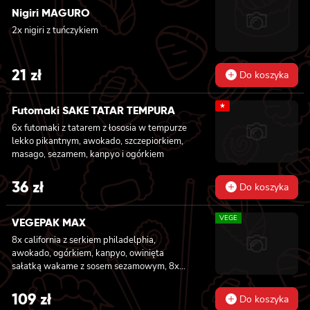
Nigiri MAGURO
węgorzem, ogórkiem, sosem teriyaki i
sezamem, panierowane w chrupiącej panko,
2x nigiri z tuńczykiem
8x california z łososiem wędzonym,
ogórkiem, awokado, szczypiorkiem, sosem
teriyaki i sezamem, panierowane w
21
zł
Do koszyka
chrupiącej panko.
★
Futomaki SAKE TATAR TEMPURA
6x futomaki z tatarem z łososia w tempurze
lekko pikantnym, awokado, szczepiorkiem,
masago, sezamem, kanpyo i ogórkiem
36
zł
Do koszyka
VEGE
VEGEPAK MAX
8x california z serkiem philadelphia,
awokado, ogórkiem, kanpyo, owinięta
sałatką wakame z sosem sezamowym, 8x
california z serkiem philadelphia, awokado,
jabłkiem, owinięta opalonym cheddarem, z
109
zł
Do koszyka
sosem teriyaki, 8x california z serkiem