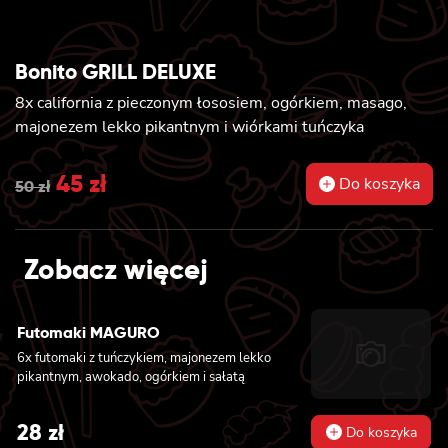
Bonito GRILL DELUXE
8x california z pieczonym łososiem, ogórkiem, masago,
majonezem lekko pikantnym i wiórkami tuńczyka
Original
45
zł
Current
Do koszyka
50
zł
price
price
was:
is:
Zobacz więcej
50 zł.
45 zł.
Futomaki MAGURO
6x futomaki z tuńczykiem, majonezem lekko
pikantnym, awokado, ogórkiem i sałatą
28
zł
Do koszyka