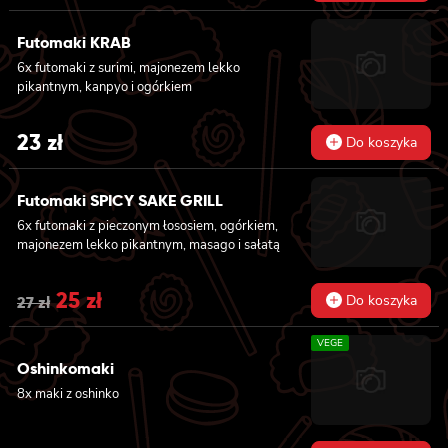
Futomaki KRAB
6x futomaki z surimi, majonezem lekko
pikantnym, kanpyo i ogórkiem
23
zł
Do koszyka
Futomaki SPICY SAKE GRILL
6x futomaki z pieczonym łososiem, ogórkiem,
majonezem lekko pikantnym, masago i sałatą
Original
25
zł
Current
Do koszyka
27
zł
price
price
VEGE
was:
is:
Oshinkomaki
8x maki z oshinko
27 zł.
25 zł.