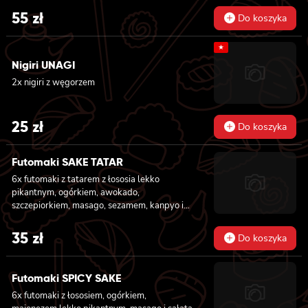
sałatą
serkiem philadelphia, awokado, ogórkiem,
55
zł
Do koszyka
kanpyo i sałatą
★
Nigiri UNAGI
2x nigiri z węgorzem
25
zł
Do koszyka
Futomaki SAKE TATAR
6x futomaki z tatarem z łososia lekko
pikantnym, ogórkiem, awokado,
szczepiorkiem, masago, sezamem, kanpyo i
sałatą
35
zł
Do koszyka
Futomaki SPICY SAKE
6x futomaki z łososiem, ogórkiem,