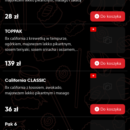
majonezem lekko pikantnym, masago i sałatą
28
zł
Do koszyka
★
TOPPAK
8x california z krewetką w tempurze,
ogórkiem, majonezem lekko pikantnym,
sosem teriyaki, sosem sriracha i sezamem,
masago owinięta łososiem, tuńczykiem,
węgorzem i krewetką, 8x california z
139
zł
Do koszyka
krewetką w tempurze, majonezem lekko
pikantnym, ogórkiem, sezamem i masago, 6x
★
futomaki z tuńczykiem, majonezem lekko
California CLASSIC
pikantnym, awokado, ogórkiem i sałatą, 6x
8x california z łososiem, awokado,
futomaki z surimi, majonezem lekko
majonezem lekko pikantnym i masago
pikantnym, kanpyo i ogórkiem, 6x futomaki z
krewetką w tempurze, ogórkiem, sałatą i
majonezem lekko pikantnym, 8x maki z
36
zł
Do koszyka
surimi
Pak 6