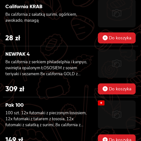
California KRAB
8x california z sałatką surimi, ogórkiem,
awokado, masagą
28
zł
Do koszyka
NEWPAK 4
8x california z serkiem philadelphia i kanpyo,
owinięta opalonym ŁOSOSIEM z sosem
teriyaki i sezamem 8x california GOLD z
krewetką w tempurze, ogórkiem i
majonezem lekko pikantnym, sosem teriyaki i
309
zł
Do koszyka
sezamem owinięta WĘGORZEM 8x california
GOLD z krewetką w tempurze, ogórkiem i
★
majonezem lekko pikantnym owinięta
Pak 100
TUŃCZYKIEM 8x california GOLD z krewetką
100 szt. 12x futomaki z pieczonym łososiem,
w tempurze, ogórkiem i majonezem lekko
12x futomaki z tatarem z łososia, 12x
pikantnym, sezamem owinięta KREWETKĄ
futomaki z sałatką z surimi, 8x california z
8x california GOLD z krewetką w tempurze,
tuńczykiem, 8x california z pieczonym
ogórkiem i majonezem lekko pikantnym,
łososiem, 8x california z krewetką w
149
zł
masago owinięta ŁOSOSIEM 8x california
Do koszyka