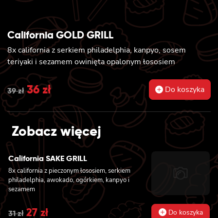
California GOLD GRILL
8x california z serkiem philadelphia, kanpyo, sosem
teriyaki i sezamem owinięta opalonym łososiem
Original
36
zł
Current
Do koszyka
39
zł
price
price
was:
is:
Zobacz więcej
39 zł.
36 zł.
California SAKE GRILL
8x california z pieczonym łososiem, serkiem
philadelphia, awokado, ogórkiem, kanpyo i
sezamem
Original
27
zł
Current
Do koszyka
31
zł