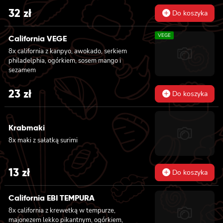
32
zł
Do koszyka
VEGE
California VEGE
8x california z kanpyo, awokado, serkiem
philadelphia, ogórkiem, sosem mango i
sezamem
23
zł
Do koszyka
Krabmaki
8x maki z sałatką surimi
13
zł
Do koszyka
California EBI TEMPURA
8x california z krewetką w tempurze,
majonezem lekko pikantnym, ogórkiem,