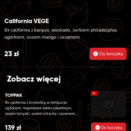
California VEGE
8x california z kanpyo, awokado, serkiem philadelphia,
ogórkiem, sosem mango i sezamem
23
zł
Do koszyka
Zobacz więcej
★
TOPPAK
8x california z krewetką w tempurze,
ogórkiem, majonezem lekko pikantnym,
sosem teriyaki, sosem sriracha i sezamem,
masago owinięta łososiem, tuńczykiem,
węgorzem i krewetką, 8x california z
139
zł
Do koszyka
krewetką w tempurze, majonezem lekko