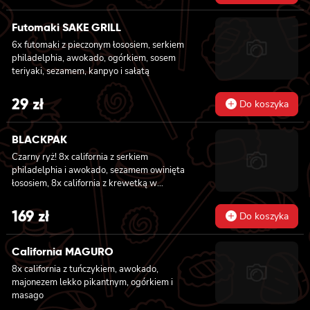
pikantnym, ogórkiem, sezamem i masago, 6x
futomaki z tuńczykiem, majonezem lekko
Futomaki SAKE GRILL
pikantnym, awokado, ogórkiem i sałatą, 6x
6x futomaki z pieczonym łososiem, serkiem
futomaki z surimi, majonezem lekko
philadelphia, awokado, ogórkiem, sosem
pikantnym, kanpyo i ogórkiem, 6x futomaki z
teriyaki, sezamem, kanpyo i sałatą
krewetką w tempurze, ogórkiem, sałatą i
majonezem lekko pikantnym, 8x maki z
29
zł
surimi
Do koszyka
BLACKPAK
Czarny ryż! 8x california z serkiem
philadelphia i awokado, sezamem owinięta
łososiem, 8x california z krewetką w
tempurze, ogórkiem i majonezem lekko
pikantnym, masago i sezamem owinięta
169
zł
Do koszyka
łososiem, 12x futomaki z łososiem
pieczonym, serkiem philadelphia, sosem
teriyaki, sezamem, awokado, ogórkiem i
California MAGURO
kanpyo 8x california z łososiem i awokado,
8x california z tuńczykiem, awokado,
serkiem philadelphia, masago, sezam, 8x
majonezem lekko pikantnym, ogórkiem i
hosomaki z łososiem
masago