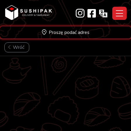
Skip
to
content
Proszę podać adres
Wróć
VEGE