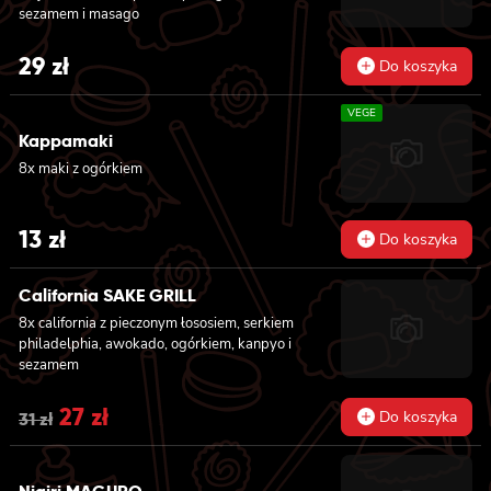
sezamem i masago
29
zł
Do koszyka
VEGE
Kappamaki
8x maki z ogórkiem
13
zł
Do koszyka
California SAKE GRILL
8x california z pieczonym łososiem, serkiem
philadelphia, awokado, ogórkiem, kanpyo i
sezamem
Original
27
zł
Current
Do koszyka
31
zł
price
price
was:
is: