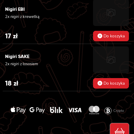
Nigiri EBI
2x nigiri z krewetką
17
zł
Do koszyka
Nigiri SAKE
2x nigiri z łososiem
18
zł
Do koszyka
Crypto