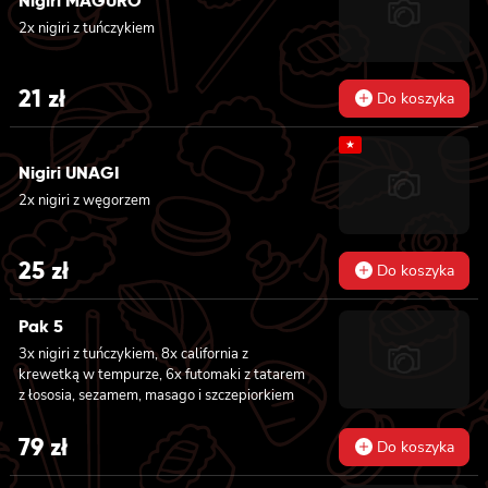
Nigiri MAGURO
2x nigiri z tuńczykiem
31 zł.
27 zł.
21
zł
Do koszyka
★
Nigiri UNAGI
2x nigiri z węgorzem
25
zł
Do koszyka
Pak 5
3x nigiri z tuńczykiem, 8x california z
krewetką w tempurze, 6x futomaki z tatarem
z łososia, sezamem, masago i szczepiorkiem
79
zł
Do koszyka