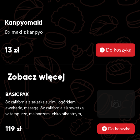
Kanpyomaki
8x maki z kanpyo
13
zł
Do koszyka
Zobacz więcej
BASICPAK
8x california z sałatką surimi, ogórkiem,
awokado, masagą, 8x california z krewetką
w tempurze, majonezem lekko pikantnym,
ogórkiem, sezamem i masago, 6x futomaki z
tuńczykiem, majonezem lekko pikantnym,
119
zł
Do koszyka
awokado, ogórkiem i sałatą, 6x futomaki z
pieczonym łososiem, ogórkiem, majonezem