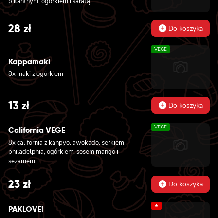
pikantnym, ogórkiem i sałatą
28
zł
Do koszyka
VEGE
Kappamaki
8x maki z ogórkiem
13
zł
Do koszyka
VEGE
California VEGE
8x california z kanpyo, awokado, serkiem
philadelphia, ogórkiem, sosem mango i
sezamem
23
zł
Do koszyka
★
PAKLOVE!