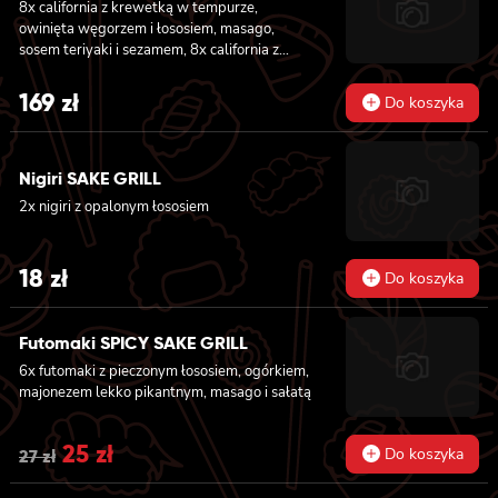
8x california z krewetką w tempurze,
owinięta węgorzem i łososiem, masago,
sosem teriyaki i sezamem, 8x california z
serkiem philadelphia i kanpyo, owinięta
opalonym łososiem, sosem teriyaki,
169
zł
Do koszyka
sezamem, 8x california z serkiem
philadelphia i awokado owinięta łososiem, 6x
futomaki z krewetką w tempurze, ogórkiem,
Nigiri SAKE GRILL
sałatą i majonezem lekko pikantnym, 6x
futomaki z łososiem, awokado, ogórkiem,
2x nigiri z opalonym łososiem
serkiem philadelphia i sałatą, sezamem, 6x
futomaki z pieczonym łososiem, serkiem
philadelphia, awokado, ogórkiem, kanpyo,
18
zł
Do koszyka
sałatą, sosem teriyaki i sezamem
Futomaki SPICY SAKE GRILL
6x futomaki z pieczonym łososiem, ogórkiem,
majonezem lekko pikantnym, masago i sałatą
Original
25
zł
Current
Do koszyka
27
zł
price
price