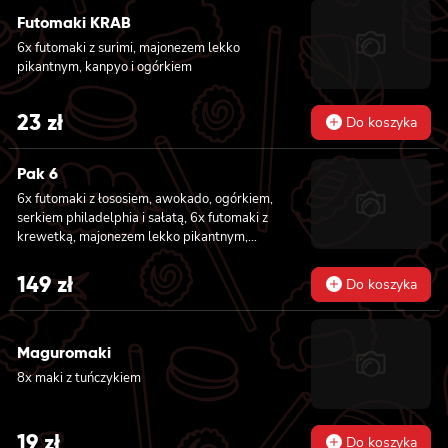
lekko pikantnym, masago i sałatą, 6x
Futomaki KRAB
futomaki z krewetką w tempurze, ogórkiem,
6x futomaki z surimi, majonezem lekko
sałatą i majonezem lekko pikantnym, 8x maki
pikantnym, kanpyo i ogórkiem
z kanpyo
23
zł
Do koszyka
Pak 6
6x futomaki z łososiem, awokado, ogórkiem,
serkiem philadelphia i sałatą, 6x futomaki z
krewetką, majonezem lekko pikantnym,
ogórkiem i sałatą, 6x futomaki z tatarem z
łososia lekko pikantnym, ogórkiem, awokado,
149
zł
Do koszyka
kanpyo, sałatą, masago, szczepiorek, sezam,
8x hosomaki z łososiem, 8x california z
krewetką w tempurze, majonezem lekko
Maguromaki
pikantnym, ogórkiem, sezamem i masago, 8x
california z łososiem, ogórkiem, serkiem
8x maki z tuńczykiem
philadelphia, awokado i masago
19
zł
Do koszyka