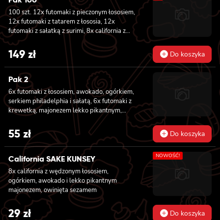
węgorzem, ogórkiem, sosem teriyaki i
100 szt. 12x futomaki z pieczonym łososiem,
sezamem, panierowane w chrupiącej panko,
12x futomaki z tatarem z łososia, 12x
8x california z łososiem wędzonym,
futomaki z sałatką z surimi, 8x california z
ogórkiem, awokado, szczypiorkiem, sosem
tuńczykiem, 8x california z pieczonym
teriyaki i sezamem, panierowane w
łososiem, 8x california z krewetką w
149
zł
chrupiącej panko.
Do koszyka
tempurze, 8x maki z ogórkiem, 8x maki z
oshinko, 8x maki z surimi, 8x maki z łososiem,
8x maki z kanpyo
Pak 2
6x futomaki z łososiem, awokado, ogórkiem,
serkiem philadelphia i sałatą, 6x futomaki z
krewetką, majonezem lekko pikantnym,
ogórkiem i sałatą
55
zł
Do koszyka
NOWOŚĆ!
California SAKE KUNSEY
8x california z wędzonym łososiem,
ogórkiem, awokado i lekko pikantnym
majonezem, owinięta sezamem
29
zł
Do koszyka