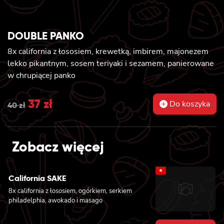
DOUBLE PANKO
8x california z łososiem, krewetką, imbirem, majonezem
lekko pikantnym, sosem teriyaki i sezamem, panierowane
w chrupiącej panko
Original
37
zł
Current
Do koszyka
40
zł
price
price
was:
is:
Zobacz więcej
40 zł.
37 zł.
★
California SAKE
8x california z łososiem, ogórkiem, serkiem
philadelphia, awokado i masago