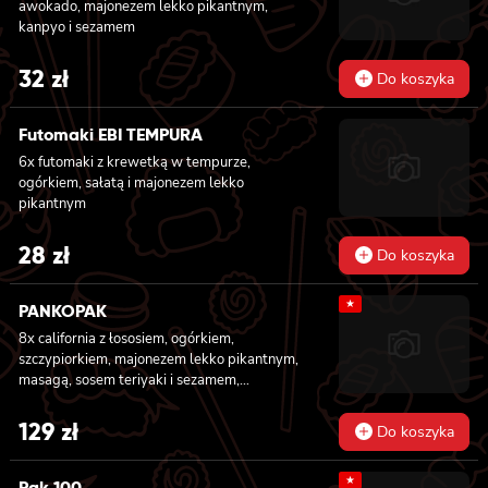
awokado, majonezem lekko pikantnym,
kanpyo i sezamem
32
zł
Do koszyka
Futomaki EBI TEMPURA
6x futomaki z krewetką w tempurze,
ogórkiem, sałatą i majonezem lekko
pikantnym
28
zł
Do koszyka
★
PANKOPAK
8x california z łososiem, ogórkiem,
szczypiorkiem, majonezem lekko pikantnym,
masagą, sosem teriyaki i sezamem,
panierowane w chrupiącej panko, 8x
california z węgorzem , krewetką, imbirem,
129
zł
Do koszyka
majonezem lekko pikantnym, sosem teriyaki i
sezamem, panierowane w chrupiącej panko,
★
8x california z serkiem philadelphia,
Pak 100