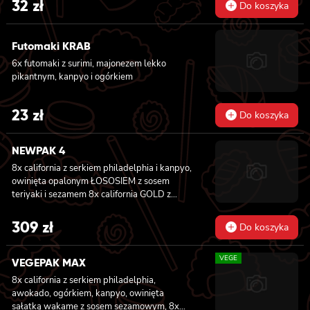
32
zł
Do koszyka
Futomaki KRAB
6x futomaki z surimi, majonezem lekko
pikantnym, kanpyo i ogórkiem
23
zł
Do koszyka
NEWPAK 4
8x california z serkiem philadelphia i kanpyo,
owinięta opalonym ŁOSOSIEM z sosem
teriyaki i sezamem 8x california GOLD z
krewetką w tempurze, ogórkiem i
majonezem lekko pikantnym, sosem teriyaki i
309
zł
Do koszyka
sezamem owinięta WĘGORZEM 8x california
GOLD z krewetką w tempurze, ogórkiem i
VEGE
majonezem lekko pikantnym owinięta
VEGEPAK MAX
TUŃCZYKIEM 8x california GOLD z krewetką
8x california z serkiem philadelphia,
w tempurze, ogórkiem i majonezem lekko
awokado, ogórkiem, kanpyo, owinięta
pikantnym, sezamem owinięta KREWETKĄ
sałatką wakame z sosem sezamowym, 8x