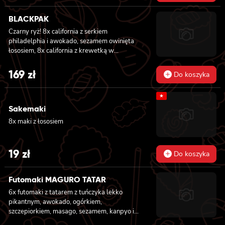
BLACKPAK
Czarny ryż! 8x california z serkiem
philadelphia i awokado, sezamem owinięta
łososiem, 8x california z krewetką w
tempurze, ogórkiem i majonezem lekko
pikantnym, masago i sezamem owinięta
169
zł
Do koszyka
łososiem, 12x futomaki z łososiem
pieczonym, serkiem philadelphia, sosem
★
teriyaki, sezamem, awokado, ogórkiem i
kanpyo 8x california z łososiem i awokado,
Sakemaki
serkiem philadelphia, masago, sezam, 8x
8x maki z łososiem
hosomaki z łososiem
19
zł
Do koszyka
Futomaki MAGURO TATAR
6x futomaki z tatarem z tuńczyka lekko
pikantnym, awokado, ogórkiem,
szczepiorkiem, masago, sezamem, kanpyo i
sałatą