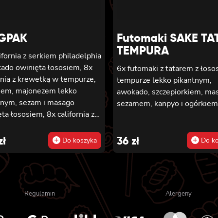
GPAK
Futomaki SAKE TA
TEMPURA
ifornia z serkiem philadelphia
kado owinięta łososiem, 8x
6x futomaki z tatarem z łoso
rnia z krewetką w tempurze,
tempurze lekko pikantnym,
iem, majonezem lekko
awokado, szczepiorkiem, ma
tnym, sezam i masago
sezamem, kanpyo i ogórkiem
ta łososiem, 8x california z
em, serkiem philadelphia,
iem, majonezem lekko
zł
36
zł
Do koszyka
Do ko
tnym i sezamem owinięta
ką, 8x california z krewetką
purze, ogórkiem,
ezem lekko pikantnym,
Regulamin
Alergeny
 teriyaki i sezamem owinięta
zem i awokado