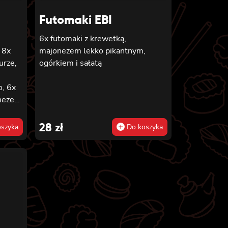
Futomaki EBI
6x futomaki z krewetką,
 8x
majonezem lekko pikantnym,
urze,
ogórkiem i sałatą
,
, 6x
onezem
i z
28
zł
szyka
Do koszyka
em,
,
z
iem,