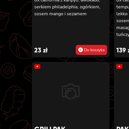
serkiem philadelphia, ogórkiem,
tempu
sosem mango i sezamem
lekko 
sosem
masag
tuńcz
8x cal
tempu
23
zł
139
Do koszyka
pikan
masag
★
★
majon
awokad
futom
lekko 
ogórk
w temp
majon
maki z