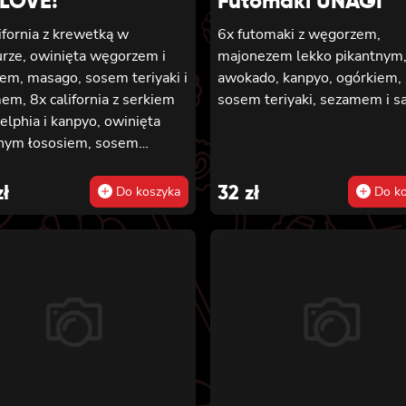
LOVE!
Futomaki UNAGI
ifornia z krewetką w
6x futomaki z węgorzem,
rze, owinięta węgorzem i
majonezem lekko pikantnym
em, masago, sosem teriyaki i
awokado, kanpyo, ogórkiem,
m, 8x california z serkiem
sosem teriyaki, sezamem i sa
elphia i kanpyo, owinięta
nym łososiem, sosem
ki, sezamem, 8x california z
em philadelphia i awokado
zł
32
zł
Do koszyka
Do ko
ta łososiem, 6x futomaki z
tką w tempurze, ogórkiem,
ą i majonezem lekko
tnym, 6x futomaki z
iem, awokado, ogórkiem,
m philadelphia i sałatą,
em, 6x futomaki z
onym łososiem, serkiem
delphia, awokado, ogórkiem,
, sałatą, sosem teriyaki i