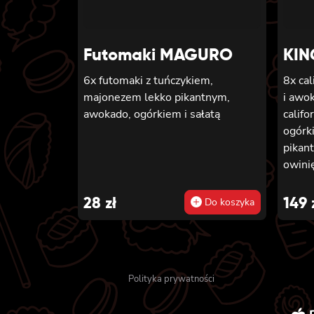
sezamem, panierowane w
chrupiącej panko.
Futomaki MAGURO
KIN
6x futomaki z tuńczykiem,
8x cal
majonezem lekko pikantnym,
i awo
awokado, ogórkiem i sałatą
califo
ogórk
pikan
owinię
łososi
ogórk
28
zł
149
Do koszyka
pikan
krewet
w tem
majon
Polityka prywatności
sosem
węgor