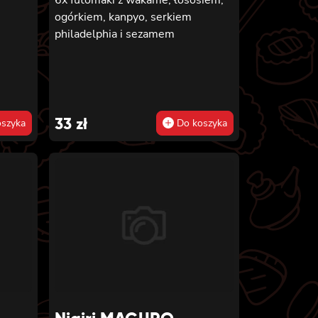
ogórkiem, kanpyo, serkiem
philadelphia i sezamem
33
zł
szyka
Do koszyka