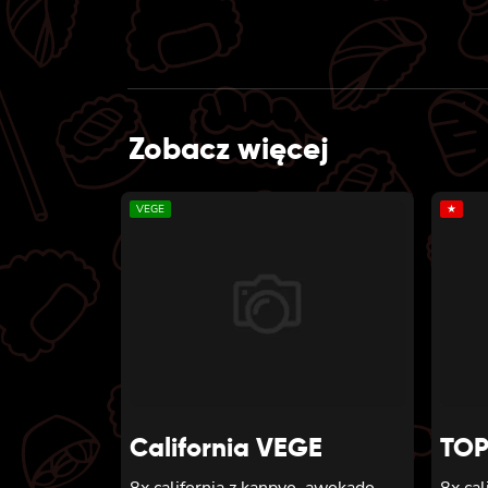
Zobacz więcej
VEGE
★
California VEGE
TOP
8x california z kanpyo, awokado,
8x cal