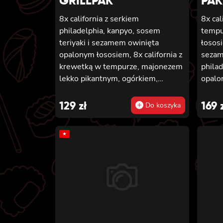
GRILLPAK
PAK
8x california z serkiem
8x cal
philadelphia, kanpyo, sosem
tempu
teriyaki i sezamem owinięta
łososi
opalonym łososiem, 8x california z
sezame
krewetką w tempurze, majonezem
philad
lekko pikantnym, ogórkiem,
opalo
sezamem i masago, 6x futomaki z
teriya
pieczonym łososiem, serkiem
serki
129
zł
169
Do koszyka
philadelphia, awokado, ogórkiem,
owinię
kanpyo i sałatą, sosem teriyaki i
krewe
★
sezamem, 6x futomaki z surimi,
sałat
kanpyo i ogórkiem, 6x futomaki z
pikan
krewetką w tempurze, ogórkiem,
łosos
sałatą i majonezem lekko
serkie
pikantnym, 8x maki z ogórkiem
sezam
piecz
phila
kanpyo