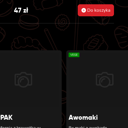
47
zł
Do koszyka
VEGE
PAK
Awomaki
ifornia z krewetką w
8x maki z awokado