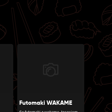
Futomaki WAKAME
6x futomaki z wakame, łososiem,