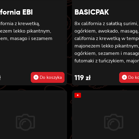
mem
fornia EBI
BASICPAK
ifornia z krewetką,
8x california z sałatką surimi,
ezem lekko pikantnym,
ogórkiem, awokado, masagą,
iem, masago i sezamem
california z krewetką w temp
majonezem lekko pikantnym
ogórkiem, sezamem i masago
futomaki z tuńczykiem, maj
lekko pikantnym, awokado,
ogórkiem i sałatą, 6x futomak
ł
119
zł
Do koszyka
Do ko
pieczonym łososiem, ogórki
majonezem lekko pikantnym
★
masago i sałatą, 6x futomaki 
krewetką w tempurze, ogórk
sałatą i majonezem lekko
pikantnym, 8x maki z kanpyo