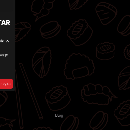
TAR
sia w
sago,
szyka
Blog