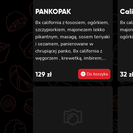
seza
PANKOPAK
Cali
8x california z łososiem, ogórkiem,
8x cal
szczypiorkiem, majonezem lekko
majon
pikantnym, masagą, sosem teriyaki
ogórk
i sezamem, panierowane w
chrupiącej panko, 8x california z
węgorzem , krewetką, imbirem,
majonezem lekko pikantnym,
sosem teriyaki i sezamem,
129
zł
32
z
Do koszyka
panierowane w chrupiącej panko,
8x california z serkiem
philadelphia, węgorzem, ogórkiem,
sosem teriyaki i sezamem,
panierowane w chrupiącej panko,
8x california z łososiem
wędzonym, ogórkiem, awokado,
szczypiorkiem, sosem teriyaki i