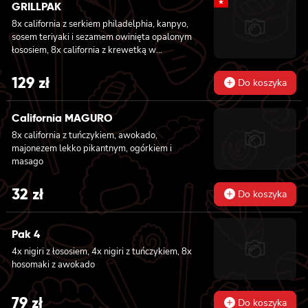
★
GRILLPAK
was:
is:
8x california z serkiem philadelphia, kanpyo,
31 zł.
27 zł.
sosem teriyaki i sezamem owinięta opalonym
łososiem, 8x california z krewetką w
tempurze, majonezem lekko pikantnym,
ogórkiem, sezamem i masago, 6x futomaki z
129
zł
Do koszyka
pieczonym łososiem, serkiem philadelphia,
awokado, ogórkiem, kanpyo i sałatą, sosem
teriyaki i sezamem, 6x futomaki z surimi,
California MAGURO
kanpyo i ogórkiem, 6x futomaki z krewetką w
8x california z tuńczykiem, awokado,
tempurze, ogórkiem, sałatą i majonezem
majonezem lekko pikantnym, ogórkiem i
lekko pikantnym, 8x maki z ogórkiem
masago
32
zł
Do koszyka
Pak 4
4x nigiri z łososiem, 4x nigiri z tuńczykiem, 8x
hosomaki z awokado
79
zł
Do koszyka