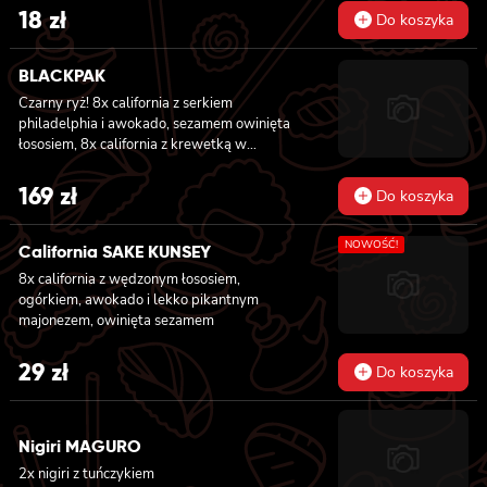
18
zł
Do koszyka
BLACKPAK
Czarny ryż! 8x california z serkiem
philadelphia i awokado, sezamem owinięta
łososiem, 8x california z krewetką w
tempurze, ogórkiem i majonezem lekko
pikantnym, masago i sezamem owinięta
169
zł
Do koszyka
łososiem, 12x futomaki z łososiem
pieczonym, serkiem philadelphia, sosem
NOWOŚĆ!
teriyaki, sezamem, awokado, ogórkiem i
California SAKE KUNSEY
kanpyo 8x california z łososiem i awokado,
8x california z wędzonym łososiem,
serkiem philadelphia, masago, sezam, 8x
ogórkiem, awokado i lekko pikantnym
hosomaki z łososiem
majonezem, owinięta sezamem
29
zł
Do koszyka
Nigiri MAGURO
2x nigiri z tuńczykiem