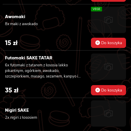
VEGE
Awomaki
8x maki z awokado
15
zł
Do koszyka
Futomaki SAKE TATAR
6x futomaki z tatarem z łososia lekko
pikantnym, ogórkiem, awokado,
szczepiorkiem, masago, sezamem, kanpyo i
sałatą
35
zł
Do koszyka
Nigiri SAKE
2x nigiri z łososiem