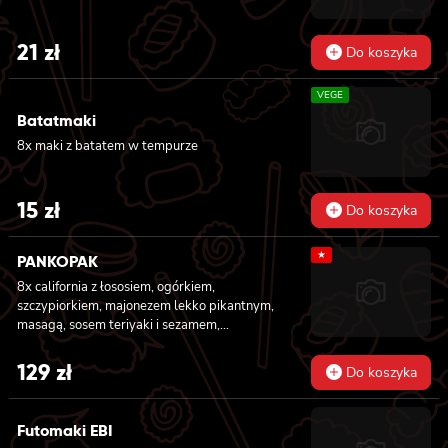
21
zł
Do koszyka
VEGE
Batatmaki
8x maki z batatem w tempurze
15
zł
Do koszyka
★
PANKOPAK
8x california z łososiem, ogórkiem,
szczypiorkiem, majonezem lekko pikantnym,
masagą, sosem teriyaki i sezamem,
panierowane w chrupiącej panko, 8x
california z węgorzem , krewetką, imbirem,
129
zł
Do koszyka
majonezem lekko pikantnym, sosem teriyaki i
sezamem, panierowane w chrupiącej panko,
8x california z serkiem philadelphia,
Futomaki EBI
węgorzem, ogórkiem, sosem teriyaki i