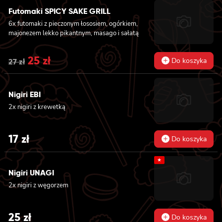
Futomaki SPICY SAKE GRILL
6x futomaki z pieczonym łososiem, ogórkiem,
majonezem lekko pikantnym, masago i sałatą
Original
25
zł
Current
Do koszyka
27
zł
price
price
was:
is:
Nigiri EBI
2x nigiri z krewetką
27 zł.
25 zł.
17
zł
Do koszyka
★
Nigiri UNAGI
2x nigiri z węgorzem
25
zł
Do koszyka