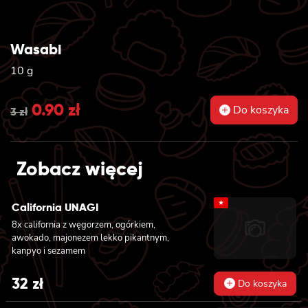
Wasabi
10 g
Original
0.90
zł
Current
Do koszyka
3
zł
price
price
was:
is:
Zobacz więcej
3 zł.
0.90 zł.
★
California UNAGI
8x california z węgorzem, ogórkiem,
awokado, majonezem lekko pikantnym,
kanpyo i sezamem
32
zł
Do koszyka