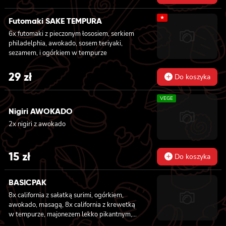
★
Futomaki SAKE TEMPURA
6x futomaki z pieczonym łososiem, serkiem
philadelphia, awokado, sosem teriyaki,
sezamem, i ogórkiem w tempurze
29
zł
Do koszyka
VEGE
Nigiri AWOKADO
2x nigiri z awokado
15
zł
Do koszyka
BASICPAK
8x california z sałatką surimi, ogórkiem,
awokado, masagą, 8x california z krewetką
w tempurze, majonezem lekko pikantnym,
ogórkiem, sezamem i masago, 6x futomaki z