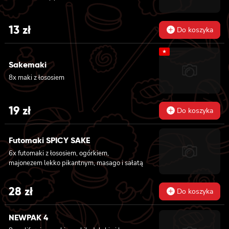
13
zł
Do koszyka
★
Sakemaki
8x maki z łososiem
19
zł
Do koszyka
Futomaki SPICY SAKE
6x futomaki z łososiem, ogórkiem,
majonezem lekko pikantnym, masago i sałatą
28
zł
Do koszyka
NEWPAK 4