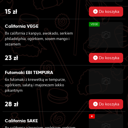
15
zł
Do koszyka
VEGE
California VEGE
8x california z kanpyo, awokado, serkiem
philadelphia, ogórkiem, sosem mango i
sezamem
23
zł
Do koszyka
Futomaki EBI TEMPURA
6x futomaki z krewetką w tempurze,
ogórkiem, sałatą i majonezem lekko
pikantnym
28
zł
Do koszyka
★
California SAKE