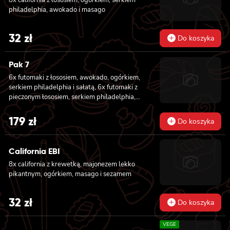
8x california z łososiem, ogórkiem, serkiem
philadelphia, awokado i masago
32
zł
Do koszyka
Pak 7
6x futomaki z łososiem, awokado, ogórkiem,
serkiem philadelphia i sałatą, 6x futomaki z
pieczonym łososiem, serkiem philadelphia,
awokado, ogórkiem, kanpyo, sałatą, sosem
teriyaki i sezamem, 6x futomaki z krewetką
179
zł
Do koszyka
w tempurze, ogórkiem, sałatą i majonezem
lekko pikantnym, 8x hosomaki z łososiem, 8x
hosomaki z ogórkiem, 8x california z
California EBI
łososiem, ogórkiem, serkiem philadelphia,
8x california z krewetką, majonezem lekko
awokado i masago, 8x california z krewetką,
pikantnym, ogórkiem, masago i sezamem
majonezem lekko pikantnym, awokado,
ogórkiem, masago i sezamem, 2x nigiri z
łososiem, 2x nigiri z tuńczykiem, 2x nigiri z
32
zł
Do koszyka
krewetką
VEGE