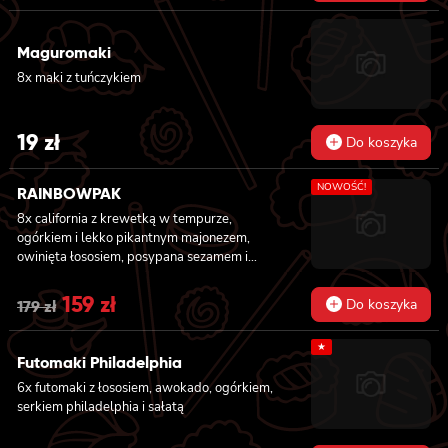
Maguromaki
8x maki z tuńczykiem
19
zł
Do koszyka
NOWOŚĆ!
RAINBOWPAK
8x california z krewetką w tempurze,
ogórkiem i lekko pikantnym majonezem,
owinięta łososiem, posypana sezamem i
masago, 8x california z tatarem z tuńczyka z
truflami, owinięta tuńczykiem, posypana
Original
159
zł
Current
Do koszyka
179
zł
masago arare i szczypiorkiem, 8x california z
price
price
awokado, mango, węgorzem i krewetką,
★
owinięta opalanym łososiem, polana sosem
Futomaki Philadelphia
was:
is:
teriyaki i posypana sezamem, 8x california z
6x futomaki z łososiem, awokado, ogórkiem,
masago, awokado i kanpyo, owinięta
179 zł.
159 zł.
serkiem philadelphia i sałatą
węgorzem, polana sosem unagi i posypana
sezamem, 8x california z krewetką w
tempurze, awokado i lekko pikantnym