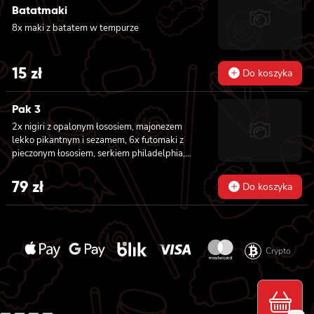
Batatmaki
8x maki z batatem w tempurze
15
zł
Do koszyka
Pak 3
2x nigiri z opalonym łososiem, majonezem
lekko pikantnym i sezamem, 6x futomaki z
pieczonym łososiem, serkiem philadelphia,
awokado, ogórkiem, kanpyo, sałatą, sosem
teriyaki i sezamem, 8x california z krewetką
79
zł
Do koszyka
w tempurze, majonezem lekko pikantnym,
ogórkiem, sezamem i masago, 8x hosomaki z
batatem w tempurze
Crypto