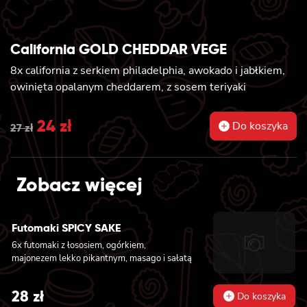
California GOLD CHEDDAR VEGE
8x california z serkiem philadelphia, awokado i jabłkiem,
owinięta opalanym cheddarem, z sosem teriyaki
Original
24
zł
Current
Do koszyka
27
zł
price
price
was:
is:
Zobacz więcej
27 zł.
24 zł.
Futomaki SPICY SAKE
6x futomaki z łososiem, ogórkiem,
majonezem lekko pikantnym, masago i sałatą
28
zł
Do koszyka