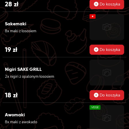
28
zł
Do koszyka
majonezem, owinięta krewetką, polana
słodko-pikantnym sosem i posypana
kolendrą
★
Sakemaki
8x maki z łososiem
19
zł
Do koszyka
Nigiri SAKE GRILL
2x nigiri z opalonym łososiem
18
zł
Do koszyka
VEGE
Awomaki
8x maki z awokado