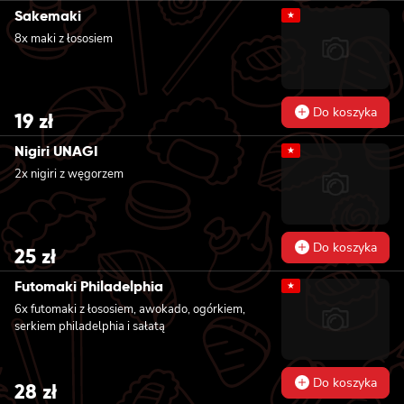
Sakemaki
★
8x maki z łososiem
Do koszyka
19
zł
Nigiri UNAGI
★
2x nigiri z węgorzem
Do koszyka
25
zł
Futomaki Philadelphia
★
6x futomaki z łososiem, awokado, ogórkiem,
serkiem philadelphia i sałatą
Do koszyka
28
zł