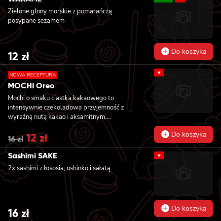
sezamem, 8x california z krewetką w
Zielone glony morskie z pomarańczą
tempurze, awokado i lekko pikantnym
posypane sezamem
majonezem, owinięta krewetką, polana
słodko-pikantnym sosem i posypana
kolendrą
Do koszyka
12
zł
★
NOWA RECEPTURA
MOCHI Oreo
Mochi o smaku ciastka kakaowego to
intensywnie czekoladowa przyjemność z
wyraźną nutą kakao i aksamitnym,
waniliowym nadzieniem przypominającym
Do koszyka
Original
12
zł
Current
klasyczne kremowe ciasteczka. Delikatna
16
zł
price
price
ryżowa otoczka dodaje im ciekawej tekstury i
was:
is:
sprawia, że każdy kęs łączy w sobie chłód,
Sashimi SAKE
★
16 zł.
12 zł.
miękkość i głęboki smak deseru. Idealne dla
2x sashimi z łososia, oshinko i sałatą
fanów kontrastów: ciemne kakao i jasny krem
w harmonijnej, lodowej formie.
Do koszyka
16
zł