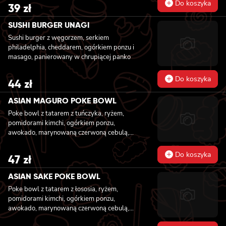
Do koszyka
39
zł
SUSHI BURGER UNAGI
Sushi burger z węgorzem, serkiem
philadelphia, cheddarem, ogórkiem ponzu i
masago, panierowany w chrupiącej panko
Do koszyka
44
zł
ASIAN MAGURO POKE BOWL
Poke bowl z tatarem z tuńczyka, ryżem,
pomidorami kimchi, ogórkiem ponzu,
awokado, marynowaną czerwoną cebulą,
fasolką edamame, grzybami mun z sezamem,
kolendrą i orzechami nerkowca
Do koszyka
47
zł
ASIAN SAKE POKE BOWL
Poke bowl z tatarem z łososia, ryżem,
pomidorami kimchi, ogórkiem ponzu,
awokado, marynowaną czerwoną cebulą,
fasolką edamame, grzybami mun z sezamem,