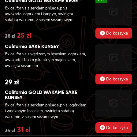
California GOLD WAKAME VEGE
VEGE
27 zł.
24 zł.
8x california z serkiem philadelphia,
awokado, ogórkiem i kanpyo, owinięta
sałatką wakame, z sosem sezamowym
Do koszyka
Original
25
zł
Current
28
zł
price
price
was:
is:
California SAKE KUNSEY
28 zł.
25 zł.
8x california z wędzonym łososiem, ogórkiem,
awokado i lekko pikantnym majonezem,
owinięta sezamem
Do koszyka
29
zł
California GOLD WAKAME SAKE
KUNSEY
8x california z serkiem philadelphia, ogórkiem
i wędzonym łososiem, owinięta sałatką
wakame, z sosem sezamowym
Do koszyka
Original
31
zł
Current
34
zł
price
price