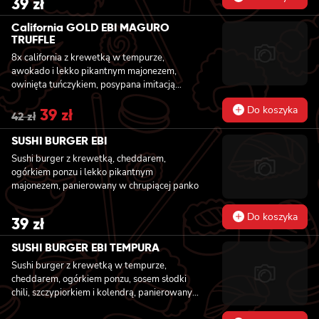
39
zł
California GOLD EBI MAGURO
TRUFFLE
8x california z krewetką w tempurze,
awokado i lekko pikantnym majonezem,
owinięta tuńczykiem, posypana imitacją
czarnej ikry
Do koszyka
Original
39
zł
Current
42
zł
price
price
was:
is:
SUSHI BURGER EBI
42 zł.
39 zł.
Sushi burger z krewetką, cheddarem,
ogórkiem ponzu i lekko pikantnym
majonezem, panierowany w chrupiącej panko
Do koszyka
39
zł
SUSHI BURGER EBI TEMPURA
Sushi burger z krewetką w tempurze,
cheddarem, ogórkiem ponzu, sosem słodki
chili, szczypiorkiem i kolendrą, panierowany
w chrupiącej panko