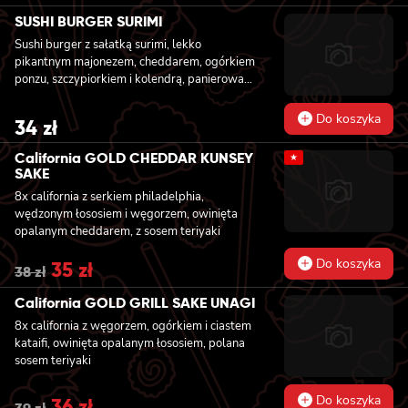
price
price
was:
is:
SUSHI BURGER SURIMI
36 zł.
33 zł.
Sushi burger z sałatką surimi, lekko
pikantnym majonezem, cheddarem, ogórkiem
ponzu, szczypiorkiem i kolendrą, panierowany
w chrupiącej panko
Do koszyka
34
zł
California GOLD CHEDDAR KUNSEY
★
SAKE
8x california z serkiem philadelphia,
wędzonym łososiem i węgorzem, owinięta
opalanym cheddarem, z sosem teriyaki
Do koszyka
Original
35
zł
Current
38
zł
price
price
was:
is:
California GOLD GRILL SAKE UNAGI
38 zł.
35 zł.
8x california z węgorzem, ogórkiem i ciastem
kataifi, owinięta opalanym łososiem, polana
sosem teriyaki
Do koszyka
Original
36
zł
Current