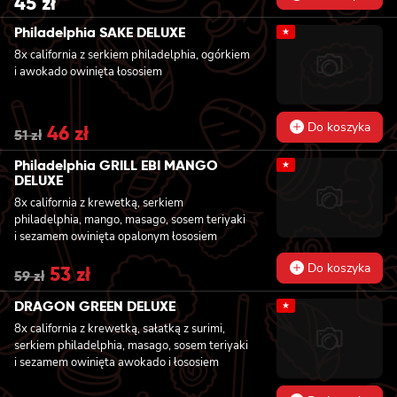
45
zł
Philadelphia SAKE DELUXE
★
8x california z serkiem philadelphia, ogórkiem
i awokado owinięta łososiem
Do koszyka
Original
46
zł
Current
51
zł
price
price
was:
is:
Philadelphia GRILL EBI MANGO
★
51 zł.
46 zł.
DELUXE
8x california z krewetką, serkiem
philadelphia, mango, masago, sosem teriyaki
i sezamem owinięta opalonym łososiem
Do koszyka
Original
53
zł
Current
59
zł
price
price
was:
is:
DRAGON GREEN DELUXE
★
59 zł.
53 zł.
8x california z krewetką, sałatką z surimi,
serkiem philadelphia, masago, sosem teriyaki
i sezamem owinięta awokado i łososiem