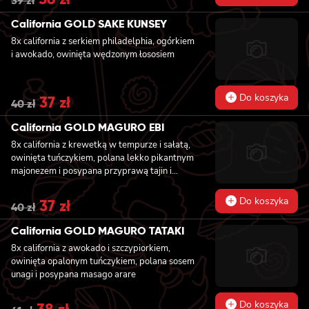
39
zł
price
price
was:
is:
California GOLD SAKE KUNSEY
39 zł.
36 zł.
8x california z serkiem philadelphia, ogórkiem
i awokado, owinięta wędzonym łososiem
Do koszyka
Original
37
zł
Current
40
zł
price
price
was:
is:
California GOLD MAGURO EBI
40 zł.
37 zł.
8x california z krewetką w tempurze i sałatą,
owinięta tuńczykiem, polana lekko pikantnym
majonezem i posypana przyprawą tajin i
szczypiorkiem
Do koszyka
Original
37
zł
Current
40
zł
price
price
was:
is:
California GOLD MAGURO TATAKI
40 zł.
37 zł.
8x california z awokado i szczypiorkiem,
owinięta opalonym tuńczykiem, polana sosem
unagi i posypana masago arare
Do koszyka
Original
38
zł
Current