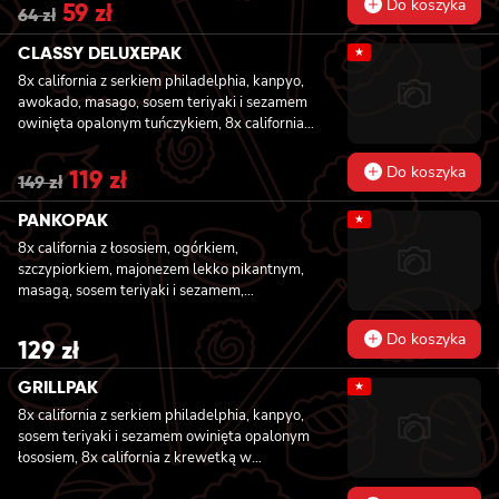
Do koszyka
Original
59
zł
Current
64
zł
price
price
was:
is:
CLASSY DELUXEPAK
★
64 zł.
59 zł.
8x california z serkiem philadelphia, kanpyo,
awokado, masago, sosem teriyaki i sezamem
owinięta opalonym tuńczykiem, 8x california z
serkiem philadelphia, ogórkiem i awokado
owinięta łososiem, 8x california z krewetką w
Do koszyka
Original
119
zł
Current
149
zł
tempurze, awokado, majonezem lekko
price
price
pikantnym, owinięta krewetką
was:
is:
PANKOPAK
★
149 zł.
119 zł.
8x california z łososiem, ogórkiem,
szczypiorkiem, majonezem lekko pikantnym,
masagą, sosem teriyaki i sezamem,
panierowane w chrupiącej panko, 8x
california z węgorzem , krewetką, imbirem,
Do koszyka
129
zł
majonezem lekko pikantnym, sosem teriyaki i
sezamem, panierowane w chrupiącej panko,
GRILLPAK
★
8x california z serkiem philadelphia,
8x california z serkiem philadelphia, kanpyo,
węgorzem, ogórkiem, sosem teriyaki i
sosem teriyaki i sezamem owinięta opalonym
sezamem, panierowane w chrupiącej panko,
łososiem, 8x california z krewetką w
8x california z łososiem wędzonym, ogórkiem,
tempurze, majonezem lekko pikantnym,
awokado, szczypiorkiem, sosem teriyaki i