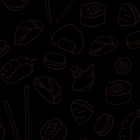
owinięta węgorzem, 8x california z krewetką
w tempurze, węgorzem w tempurze,
awokado, majonezem lekko pikantnym,
sosem teriyaki i masagą owinięta krewetką