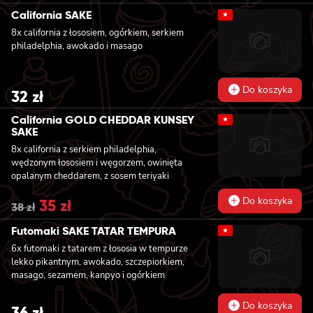
California SAKE
★
8x california z łososiem, ogórkiem, serkiem
philadelphia, awokado i masago
Do koszyka
32
zł
California GOLD CHEDDAR KUNSEY
★
SAKE
8x california z serkiem philadelphia,
wędzonym łososiem i węgorzem, owinięta
opalanym cheddarem, z sosem teriyaki
Do koszyka
Original
35
zł
Current
38
zł
price
price
was:
is:
Futomaki SAKE TATAR TEMPURA
★
38 zł.
35 zł.
6x futomaki z tatarem z łososia w tempurze
lekko pikantnym, awokado, szczepiorkiem,
masago, sezamem, kanpyo i ogórkiem
Do koszyka
36
zł