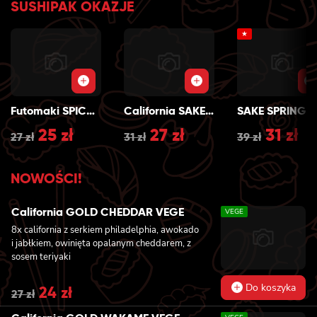
SUSHIPAK OKAZJE
★
Futomaki SPICY SAKE GRILL
California SAKE GRILL
S
Original
25
zł
Current
Original
27
zł
Current
Origin
31
zł
Cu
27
zł
31
zł
39
zł
price
price
price
price
price
pr
NOWOŚCI!
was:
is:
was:
is:
was:
is:
27 zł.
25 zł.
31 zł.
27 zł.
39 zł.
31 
California GOLD CHEDDAR VEGE
VEGE
8x california z serkiem philadelphia, awokado
i jabłkiem, owinięta opalanym cheddarem, z
sosem teriyaki
Do koszyka
Original
24
zł
Current
27
zł
price
price
was:
is: