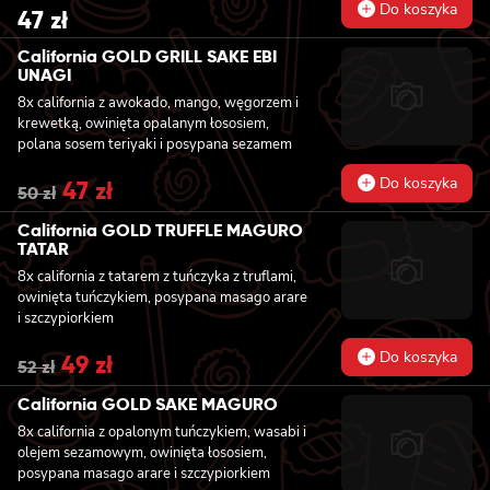
kolendrą i orzechami nerkowca
Do koszyka
47
zł
California GOLD GRILL SAKE EBI
UNAGI
8x california z awokado, mango, węgorzem i
krewetką, owinięta opalanym łososiem,
polana sosem teriyaki i posypana sezamem
Do koszyka
Original
47
zł
Current
50
zł
price
price
was:
is:
California GOLD TRUFFLE MAGURO
50 zł.
47 zł.
TATAR
8x california z tatarem z tuńczyka z truflami,
owinięta tuńczykiem, posypana masago arare
i szczypiorkiem
Do koszyka
Original
49
zł
Current
52
zł
price
price
was:
is:
California GOLD SAKE MAGURO
52 zł.
49 zł.
8x california z opalonym tuńczykiem, wasabi i
olejem sezamowym, owinięta łososiem,
posypana masago arare i szczypiorkiem