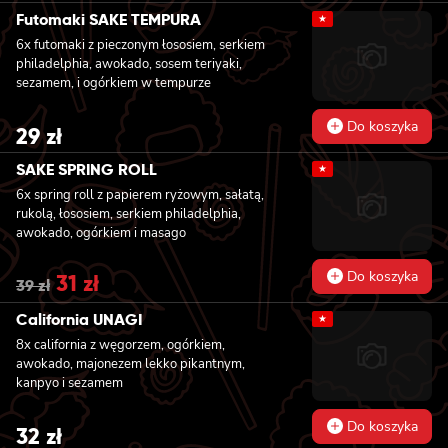
Futomaki SAKE TEMPURA
★
6x futomaki z pieczonym łososiem, serkiem
philadelphia, awokado, sosem teriyaki,
sezamem, i ogórkiem w tempurze
Do koszyka
29
zł
SAKE SPRING ROLL
★
6x spring roll z papierem ryżowym, sałatą,
rukolą, łososiem, serkiem philadelphia,
awokado, ogórkiem i masago
Do koszyka
Original
31
zł
Current
39
zł
price
price
was:
is:
California UNAGI
★
39 zł.
31 zł.
8x california z węgorzem, ogórkiem,
awokado, majonezem lekko pikantnym,
kanpyo i sezamem
Do koszyka
32
zł