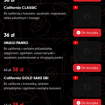
California CLASSIC
★
8x california z łososiem, awokado, majonezem
lekko pikantnym i masago
Do koszyka
36
zł
UNAGI PANKO
★
8x california z serkiem philadelphia,
węgorzem, ogórkiem, sosem teriyaki i
sezamem, panierowane w chrupiącej panko
Do koszyka
Original
38
zł
Current
41
zł
price
price
was:
is:
California GOLD SAKE EBI
★
41 zł.
38 zł.
8x california z krewetką, serkiem
philadelphia i ogórkiem owinięta łososiem
Do koszyka
Original
38
zł
Current