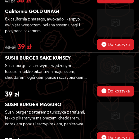
41
zł
price
price
was:
is:
California GOLD UNAGI
41 zł.
38 zł.
8x california z masago, awokado i kanpyo,
owinięta węgorzem, polana sosem unagi i
posypana sezamem
Do koszyka
Original
39
zł
Current
42
zł
price
price
was:
is:
SUSHI BURGER SAKE KUNSEY
42 zł.
39 zł.
Sushi burger z surowym i wędzonym
łososiem, lekko pikantnym majonezem,
cheddarem, ogórkiem ponzu i szczypiorkiem,
panierowany w chrupiącej panko
Do koszyka
39
zł
SUSHI BURGER MAGURO
Sushi burger z tatarem z tuńczyka z truflami,
lekko pikantnym majonezem, cheddarem,
ogórkiem ponzu i szczypiorkiem, panierowany
w chrupiącej panko
Do koszyka