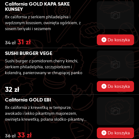
was:
is:
California GOLD KAPA SAKE
34 zł.
31 zł.
KUNSEY
8x california z serkiem philadelphia i
wędzonym łososiem, owinięta ogórkiem, z
sosem teriyaki i sezamem
Do koszyka
Original
31
zł
Current
34
zł
price
price
was:
is:
SUSHI BURGER VEGE
34 zł.
31 zł.
Sushi burger z pomidorem cherry kimchi,
serkiem philadelphia, szczypiorkiem i
kolendrą, panierowany w chrupiącej panko
Do koszyka
32
zł
California GOLD EBI
8x california z krewetką w tempurze,
awokado i lekko pikantnym majonezem,
owinięta krewetką, polana słodko-pikantnym
sosem i posypana kolendrą
Do koszyka
Original
33
zł
Current
36
zł