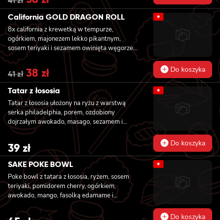
41
zł
price
price
was:
is:
California GOLD DRAGON ROLL
★
41 zł.
38 zł.
8x california z krewetką w tempurze,
ogórkiem, majonezem lekko pikantnym,
sosem teriyaki i sezamem owinięta węgorzem
i awokado
Do koszyka
Original
38
zł
Current
41
zł
price
price
was:
is:
Tatar z łososia
★
41 zł.
38 zł.
Tatar z łososia ułożony na ryżu z warstwą
serka philadelphia, porem, ozdobiony
dojrzałym awokado, masago, sezamem i
szczepiorkiem
Do koszyka
39
zł
SAKE POKE BOWL
★
Poke bowl z tatara z łososia, ryżem, sosem
teriyaki, pomidorem cherry, ogórkiem,
awokado, mango, fasolką edamame i
szczypiorkiem
Do koszyka