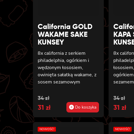
California GOLD
Calif
WAKAME SAKE
KAPA 
KUNSEY
KUNS
8x california z serkiem
8x califo
philadelphia, ogórkiem i
philadel
wędzonym łososiem,
łososiem,
owinięta sałatką wakame, z
ogórkiem,
sosem sezamowym
sezame
Original
Current
Origin
Curren
34
zł
34
zł
price
31
price
zł
price
31
price
zł
Do koszyka
was:
is:
was:
is:
34 zł.
31 zł.
34 zł.
31 zł.
NOWOŚĆ!
NOWOŚĆ!