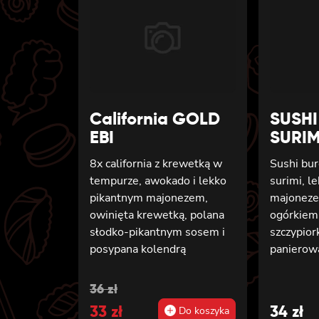
California GOLD
SUSH
EBI
SURIM
8x california z krewetką w
Sushi bur
tempurze, awokado i lekko
surimi, l
pikantnym majonezem,
majoneze
owinięta krewetką, polana
ogórkiem
słodko-pikantnym sosem i
szczypior
posypana kolendrą
panierow
panko
Original
Current
36
zł
price
33
price
zł
34
zł
Do koszyka