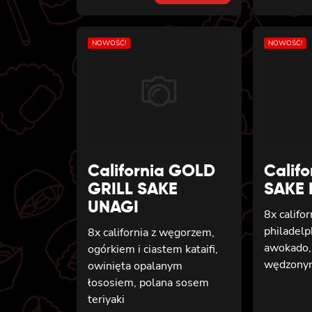
was:
is:
36 zł.
33 zł.
NOWOŚĆ!
NOWOŚĆ!
California GOLD
Calif
GRILL SAKE
SAKE
UNAGI
8x califo
philadelp
8x california z węgorzem,
awokado,
ogórkiem i ciastem kataifi,
wędzony
owinięta opalanym
łososiem, polana sosem
teriyaki