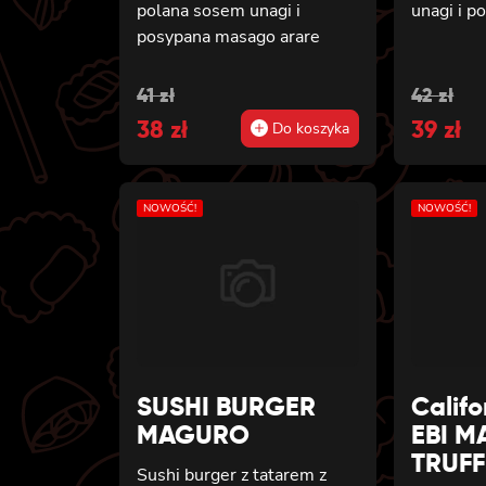
polana sosem unagi i
unagi i 
posypana masago arare
Original
Current
Origin
Curren
41
zł
42
zł
price
38
price
zł
price
39
price
zł
Do koszyka
was:
is:
was:
is:
41 zł.
38 zł.
42 zł.
39 zł.
NOWOŚĆ!
NOWOŚĆ!
SUSHI BURGER
Calif
MAGURO
EBI 
TRUFF
Sushi burger z tatarem z