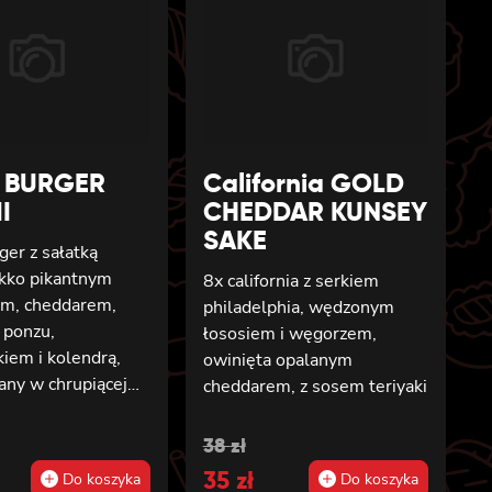
I BURGER
California GOLD
I
CHEDDAR KUNSEY
SAKE
ger z sałatką
ekko pikantnym
8x california z serkiem
m, cheddarem,
philadelphia, wędzonym
 ponzu,
łososiem i węgorzem,
kiem i kolendrą,
owinięta opalanym
any w chrupiącej
cheddarem, z sosem teriyaki
Original
Current
38
zł
price
35
price
zł
Do koszyka
Do koszyka