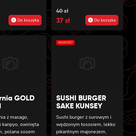
al
t
Original
Current
40
zł
price
37
price
zł
Do koszyka
Do koszyka
was:
is:
40 zł.
37 zł.
NOWOŚĆ!
ornia GOLD
SUSHI BURGER
I
SAKE KUNSEY
rnia z masago,
Sushi burger z surowym i
 kanpyo, owinięta
wędzonym łososiem, lekko
, polana sosem
pikantnym majonezem,