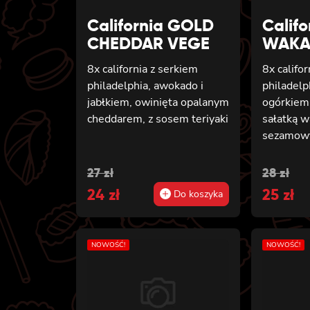
California GOLD
Calif
CHEDDAR VEGE
WAKA
8x california z serkiem
8x califo
philadelphia, awokado i
philadelp
jabłkiem, owinięta opalanym
ogórkiem 
cheddarem, z sosem teriyaki
sałatką 
sezamo
Original
Current
Origin
Curren
27
zł
28
zł
price
24
price
zł
price
25
price
zł
Do koszyka
was:
is:
was:
is:
27 zł.
24 zł.
28 zł.
25 zł.
NOWOŚĆ!
NOWOŚĆ!