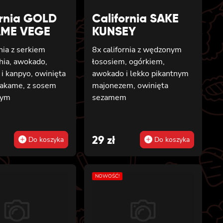
ornia GOLD
California SAKE
ME VEGE
KUNSEY
rnia z serkiem
8x california z wędzonym
hia, awokado,
łososiem, ogórkiem,
i kanpyo, owinięta
awokado i lekko pikantnym
wakame, z sosem
majonezem, owinięta
wym
sezamem
al
t
29
zł
Do koszyka
Do koszyka
NOWOŚĆ!