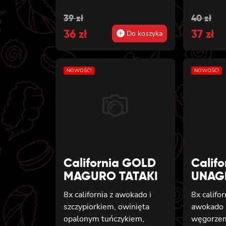
Original
Current
Origin
Curren
39
zł
40
zł
price
36
price
zł
price
37
price
zł
Do koszyka
was:
is:
was:
is:
39 zł.
36 zł.
40 zł.
37 zł.
NOWOŚĆ!
NOWOŚĆ!
California GOLD
Calif
MAGURO TATAKI
UNAG
8x california z awokado i
8x califo
szczypiorkiem, owinięta
awokado i
opalonym tuńczykiem,
węgorzem