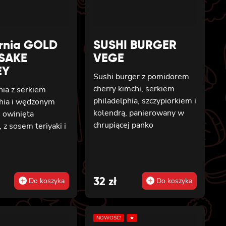
ornia GOLD
SUSHI BURGER
SAKE
VEGE
EY
Sushi burger z pomidorem
cherry kimchi, serkiem
rnia z serkiem
philadelphia, szczypiorkiem i
phia i wędzonym
kolendrą, panierowany w
 owinięta
chrupiącej panko
 z sosem teriyaki i
m
al
t
32
zł
Do koszyka
Do koszyka
NOWOŚĆ!
★