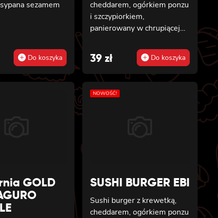
posypana sezamem
cheddarem, ogórkiem ponzu
i szczypiorkiem,
panierowany w chrupiącej
panko
al
t
39
zł
Do koszyka
Do koszyka
NOWOŚĆ!
ornia GOLD
SUSHI BURGER EBI
MAGURO
Sushi burger z krewetką,
LE
cheddarem, ogórkiem ponzu