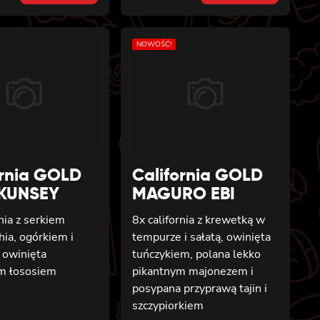
was:
is:
38 zł.
35 zł.
NOWOŚĆ!
ornia GOLD
California GOLD
 KUNSEY
MAGURO EBI
rnia z serkiem
8x california z krewetką w
hia, ogórkiem i
tempurze i sałatą, owinięta
 owinięta
tuńczykiem, polana lekko
m łososiem
pikantnym majonezem i
posypana przyprawą tajin i
szczypiorkiem