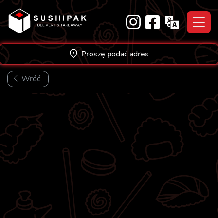
Skip
to
content
Proszę podać adres
Wróć
★