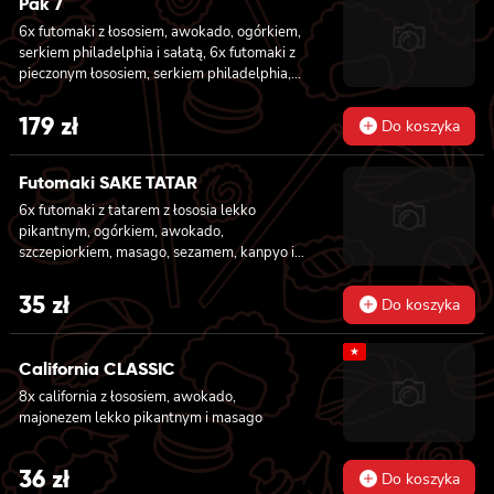
Pak 7
6x futomaki z łososiem, awokado, ogórkiem,
serkiem philadelphia i sałatą, 6x futomaki z
pieczonym łososiem, serkiem philadelphia,
awokado, ogórkiem, kanpyo, sałatą, sosem
teriyaki i sezamem, 6x futomaki z krewetką
179
zł
Do koszyka
w tempurze, ogórkiem, sałatą i majonezem
lekko pikantnym, 8x hosomaki z łososiem, 8x
hosomaki z ogórkiem, 8x california z
Futomaki SAKE TATAR
łososiem, ogórkiem, serkiem philadelphia,
6x futomaki z tatarem z łososia lekko
awokado i masago, 8x california z krewetką,
pikantnym, ogórkiem, awokado,
majonezem lekko pikantnym, awokado,
szczepiorkiem, masago, sezamem, kanpyo i
ogórkiem, masago i sezamem, 2x nigiri z
sałatą
łososiem, 2x nigiri z tuńczykiem, 2x nigiri z
35
zł
krewetką
Do koszyka
★
California CLASSIC
8x california z łososiem, awokado,
majonezem lekko pikantnym i masago
36
zł
Do koszyka