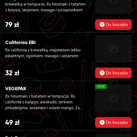
krewetką w tempurze, 6x futomaki z tatarem
z łososia, sezamem, masago i szczepiorkiem
79
zł
Do koszyka
California EBI
8x california z krewetką, majonezem lekko
pikantnym, ogórkiem, masago i sezamem
32
zł
Do koszyka
VEGE
VEGEPAK
8x hosomaki z batatem w tempurze, 8x
california z kanpyo, awokado, serkiem
philadelphia, sezamem i sosem mango, 2x
nigiri z awokado i sosem mango
49
zł
Do koszyka