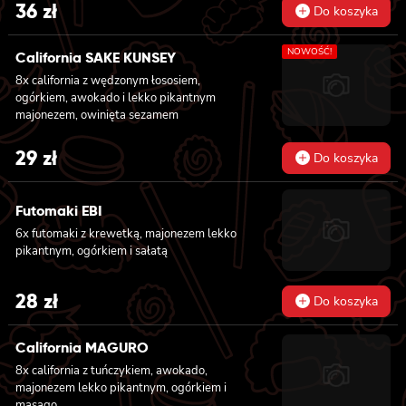
36
zł
Do koszyka
NOWOŚĆ!
California SAKE KUNSEY
8x california z wędzonym łososiem,
ogórkiem, awokado i lekko pikantnym
majonezem, owinięta sezamem
29
zł
Do koszyka
Futomaki EBI
6x futomaki z krewetką, majonezem lekko
pikantnym, ogórkiem i sałatą
28
zł
Do koszyka
California MAGURO
8x california z tuńczykiem, awokado,
majonezem lekko pikantnym, ogórkiem i
masago