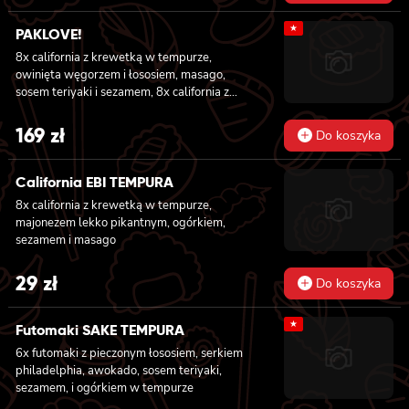
★
PAKLOVE!
8x california z krewetką w tempurze,
owinięta węgorzem i łososiem, masago,
sosem teriyaki i sezamem, 8x california z
serkiem philadelphia i kanpyo, owinięta
opalonym łososiem, sosem teriyaki,
169
zł
Do koszyka
sezamem, 8x california z serkiem
philadelphia i awokado owinięta łososiem, 6x
futomaki z krewetką w tempurze, ogórkiem,
California EBI TEMPURA
sałatą i majonezem lekko pikantnym, 6x
8x california z krewetką w tempurze,
futomaki z łososiem, awokado, ogórkiem,
majonezem lekko pikantnym, ogórkiem,
serkiem philadelphia i sałatą, sezamem, 6x
sezamem i masago
futomaki z pieczonym łososiem, serkiem
philadelphia, awokado, ogórkiem, kanpyo,
29
zł
sałatą, sosem teriyaki i sezamem
Do koszyka
★
Futomaki SAKE TEMPURA
6x futomaki z pieczonym łososiem, serkiem
philadelphia, awokado, sosem teriyaki,
sezamem, i ogórkiem w tempurze