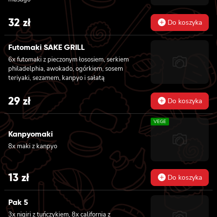
32
zł
Do koszyka
Futomaki SAKE GRILL
6x futomaki z pieczonym łososiem, serkiem
philadelphia, awokado, ogórkiem, sosem
teriyaki, sezamem, kanpyo i sałatą
29
zł
Do koszyka
VEGE
Kanpyomaki
8x maki z kanpyo
13
zł
Do koszyka
Pak 5
3x nigiri z tuńczykiem, 8x california z