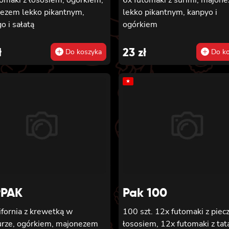
ezem lekko pikantnym,
lekko pikantnym, kanpyo i
 i sałatą
ogórkiem
ł
23
zł
Do koszyka
Do ko
★
PAK
Pak 100
ifornia z krewetką w
100 szt. 12x futomaki z pie
rze, ogórkiem, majonezem
łososiem, 12x futomaki z tat