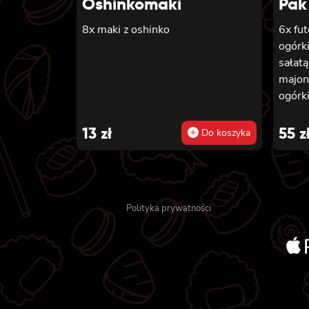
Oshinkomaki
Pak
8x maki z oshinko
6x fu
ogórki
sałatą
majon
ogórki
13
zł
55
z
Do koszyka
Polityka prywatności