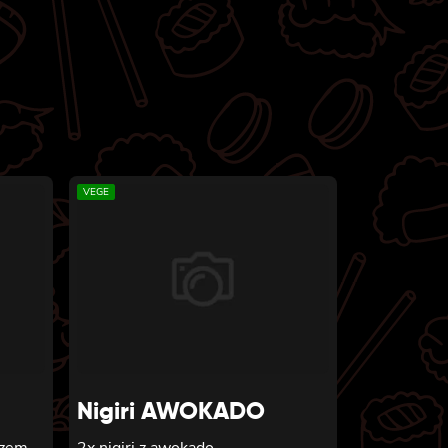
VEGE
Nigiri AWOKADO
ezem
2x nigiri z awokado