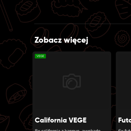
Zobacz więcej
VEGE
California VEGE
Fut
8x california z kanpyo, awokado,
6x fu