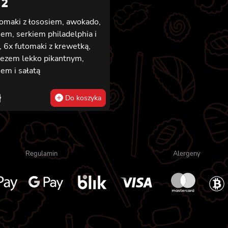
 2
tomaki z łososiem, awokado,
em, serkiem philadelphia i
, 6x futomaki z krewetką,
ezem lekko pikantnym,
em i sałatą
ł
Do koszyka
Regulamin
Alergeny