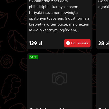
8x california z serkiem
8x cal
philadelphia, kanpyo, sosem
ogórk
teriyaki i sezamem owinięta
opalonym łososiem, 8x california z
krewetką w tempurze, majonezem
lekko pikantnym, ogórkiem,
sezamem i masago, 6x futomaki z
pieczonym łososiem, serkiem
129
zł
28
z
Do koszyka
philadelphia, awokado, ogórkiem,
kanpyo i sałatą, sosem teriyaki i
VEGE
sezamem, 6x futomaki z surimi,
kanpyo i ogórkiem, 6x futomaki z
krewetką w tempurze, ogórkiem,
sałatą i majonezem lekko
pikantnym, 8x maki z ogórkiem