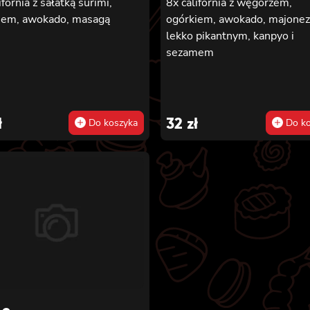
ifornia z sałatką surimi,
8x california z węgorzem,
iem, awokado, masagą
ogórkiem, awokado, majone
lekko pikantnym, kanpyo i
sezamem
ł
32
zł
Do koszyka
Do ko