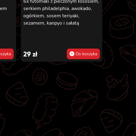
6x futomaki z pieczonym łososiem,
zem
serkiem philadelphia, awokado,
ogórkiem, sosem teriyaki,
sezamem, kanpyo i sałatą
29
zł
szyka
Do koszyka