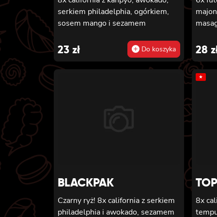
serkiem philadelphia, ogórkiem,
majon
sosem mango i sezamem
masago
23
zł
28
z
Do koszyka
★
BLACKPAK
TOP
Czarny ryż! 8x california z serkiem
8x cal
philadelphia i awokado, sezamem
tempu