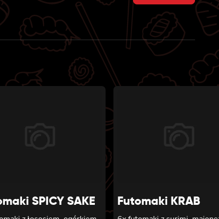
omaki SPICY SAKE
Futomaki KRAB
tomaki z łososiem, ogórkiem,
6x futomaki z surimi, majon