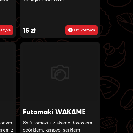
15
zł
szyka
Do koszyka
Futomaki WAKAME
czonym
6x futomaki z wakame, łososiem,
arem z
ogórkiem, kanpyo, serkiem