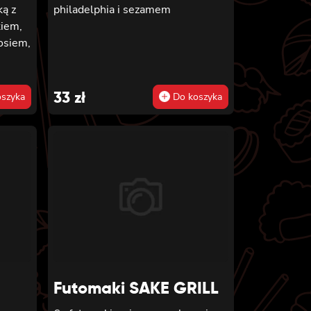
ką z
philadelphia i sezamem
kiem,
sosiem,
m, 8x
imi,
33
zł
szyka
Do koszyka
z
Futomaki SAKE GRILL