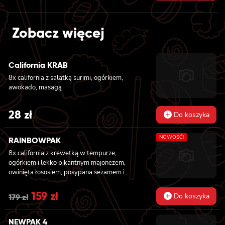
Zobacz więcej
California KRAB
8x california z sałatką surimi, ogórkiem,
awokado, masagą
28
zł
Do koszyka
NOWOŚĆ!
RAINBOWPAK
8x california z krewetką w tempurze,
ogórkiem i lekko pikantnym majonezem,
owinięta łososiem, posypana sezamem i
masago, 8x california z tatarem z tuńczyka z
truflami, owinięta tuńczykiem, posypana
Original
159
zł
Current
Do koszyka
179
zł
masago arare i szczypiorkiem, 8x california z
price
price
awokado, mango, węgorzem i krewetką,
owinięta opalanym łososiem, polana sosem
NEWPAK 4