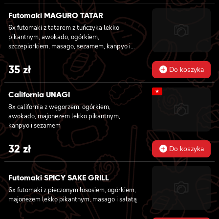
w tempurze, ogórkiem, sałatą i majonezem
lekko pikantnym 6x futomaki z ŁOSOSIEM,
Futomaki MAGURO TATAR
awokado, ogórkiem, serkiem philadelphia i
6x futomaki z tatarem z tuńczyka lekko
sałatą 6x futomaki z pieczonym ŁOSOSIEM,
pikantnym, awokado, ogórkiem,
serkiem philadelphia, awokado, ogórkiem,
szczepiorkiem, masago, sezamem, kanpyo i
kanpyo, sałatą, sosem teriyaki i sezamem
sałatą
35
zł
Do koszyka
★
California UNAGI
8x california z węgorzem, ogórkiem,
awokado, majonezem lekko pikantnym,
kanpyo i sezamem
32
zł
Do koszyka
Futomaki SPICY SAKE GRILL
6x futomaki z pieczonym łososiem, ogórkiem,
majonezem lekko pikantnym, masago i sałatą