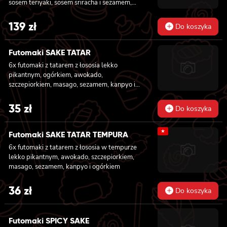
sosem teriyaki, sosem sriracha i sezamem,
ogórkiem, awokado, szczypiorkiem, sosem
masago owinięta łososiem, tuńczykiem,
teriyaki i sezamem, panierowane w
węgorzem i krewetką, 8x california z
139
zł
chrupiącej panko.
Do koszyka
krewetką w tempurze, majonezem lekko
pikantnym, ogórkiem, sezamem i masago, 6x
futomaki z tuńczykiem, majonezem lekko
Futomaki SAKE TATAR
pikantnym, awokado, ogórkiem i sałatą, 6x
6x futomaki z tatarem z łososia lekko
futomaki z surimi, majonezem lekko
pikantnym, ogórkiem, awokado,
pikantnym, kanpyo i ogórkiem, 6x futomaki z
szczepiorkiem, masago, sezamem, kanpyo i
krewetką w tempurze, ogórkiem, sałatą i
sałatą
majonezem lekko pikantnym, 8x maki z
35
zł
surimi
Do koszyka
★
Futomaki SAKE TATAR TEMPURA
6x futomaki z tatarem z łososia w tempurze
lekko pikantnym, awokado, szczepiorkiem,
masago, sezamem, kanpyo i ogórkiem
36
zł
Do koszyka
Futomaki SPICY SAKE