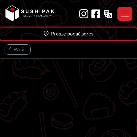
Skip
to
content
Proszę podać adres
Wróć
★