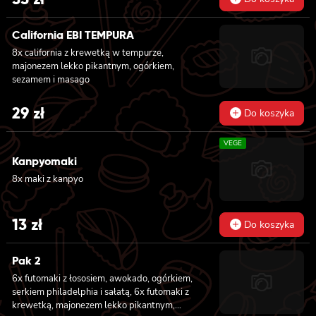
California EBI TEMPURA
8x california z krewetką w tempurze,
majonezem lekko pikantnym, ogórkiem,
sezamem i masago
29
zł
Do koszyka
VEGE
Kanpyomaki
8x maki z kanpyo
13
zł
Do koszyka
Pak 2
6x futomaki z łososiem, awokado, ogórkiem,
serkiem philadelphia i sałatą, 6x futomaki z
krewetką, majonezem lekko pikantnym,