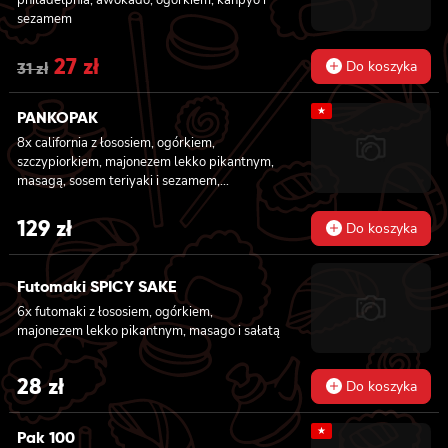
sezamem
Original
27
zł
Current
Do koszyka
31
zł
price
price
★
PANKOPAK
was:
is:
8x california z łososiem, ogórkiem,
31 zł.
27 zł.
szczypiorkiem, majonezem lekko pikantnym,
masagą, sosem teriyaki i sezamem,
panierowane w chrupiącej panko, 8x
california z węgorzem , krewetką, imbirem,
129
zł
Do koszyka
majonezem lekko pikantnym, sosem teriyaki i
sezamem, panierowane w chrupiącej panko,
8x california z serkiem philadelphia,
Futomaki SPICY SAKE
węgorzem, ogórkiem, sosem teriyaki i
6x futomaki z łososiem, ogórkiem,
sezamem, panierowane w chrupiącej panko,
majonezem lekko pikantnym, masago i sałatą
8x california z łososiem wędzonym,
ogórkiem, awokado, szczypiorkiem, sosem
teriyaki i sezamem, panierowane w
28
zł
Do koszyka
chrupiącej panko.
★
Pak 100