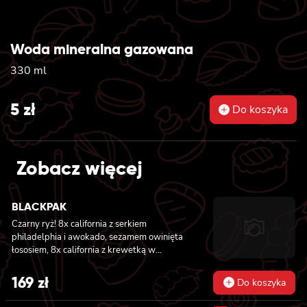
Woda mineralna gazowana
330 ml
5
zł
Do koszyka
Zobacz więcej
BLACKPAK
Czarny ryż! 8x california z serkiem
philadelphia i awokado, sezamem owinięta
łososiem, 8x california z krewetką w
tempurze, ogórkiem i majonezem lekko
pikantnym, masago i sezamem owinięta
169
zł
Do koszyka
łososiem, 12x futomaki z łososiem
pieczonym, serkiem philadelphia, sosem