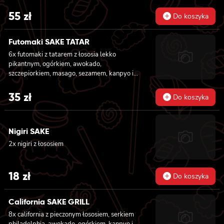
ogórkiem i sałatą
55
zł
Do koszyka
Futomaki SAKE TATAR
6x futomaki z tatarem z łososia lekko
pikantnym, ogórkiem, awokado,
szczepiorkiem, masago, sezamem, kanpyo i
sałatą
35
zł
Do koszyka
Nigiri SAKE
2x nigiri z łososiem
18
zł
Do koszyka
California SAKE GRILL
8x california z pieczonym łososiem, serkiem
philadelphia, awokado, ogórkiem, kanpyo i