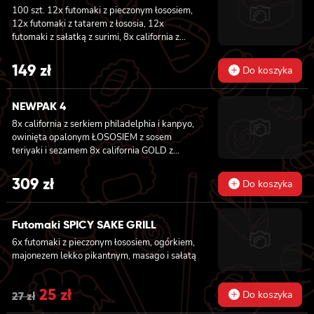
100 szt. 12x futomaki z pieczonym łososiem,
12x futomaki z tatarem z łososia, 12x
futomaki z sałatką z surimi, 8x california z
tuńczykiem, 8x california z pieczonym
łososiem, 8x california z krewetką w
149
zł
Do koszyka
tempurze, 8x maki z ogórkiem, 8x maki z
oshinko, 8x maki z surimi, 8x maki z łososiem,
8x maki z kanpyo
NEWPAK 4
8x california z serkiem philadelphia i kanpyo,
owinięta opalonym ŁOSOSIEM z sosem
teriyaki i sezamem 8x california GOLD z
krewetką w tempurze, ogórkiem i
majonezem lekko pikantnym, sosem teriyaki i
309
zł
Do koszyka
sezamem owinięta WĘGORZEM 8x california
GOLD z krewetką w tempurze, ogórkiem i
majonezem lekko pikantnym owinięta
Futomaki SPICY SAKE GRILL
TUŃCZYKIEM 8x california GOLD z krewetką
6x futomaki z pieczonym łososiem, ogórkiem,
w tempurze, ogórkiem i majonezem lekko
majonezem lekko pikantnym, masago i sałatą
pikantnym, sezamem owinięta KREWETKĄ
8x california GOLD z krewetką w tempurze,
ogórkiem i majonezem lekko pikantnym,
Original
25
zł
Current
Do koszyka
27
zł
masago owinięta ŁOSOSIEM 8x california
GOLD z krewetką, serkiem philadelphia i