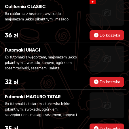
★
teriyaki, sezamem, awokado, ogórkiem i
California CLASSIC
kanpyo 8x california z łososiem i awokado,
8x california z łososiem, awokado,
serkiem philadelphia, masago, sezam, 8x
majonezem lekko pikantnym i masago
hosomaki z łososiem
36
zł
Do koszyka
Futomaki UNAGI
6x futomaki z węgorzem, majonezem lekko
pikantnym, awokado, kanpyo, ogórkiem,
sosem teriyaki, sezamem i sałatą
32
zł
Do koszyka
Futomaki MAGURO TATAR
6x futomaki z tatarem z tuńczyka lekko
pikantnym, awokado, ogórkiem,
szczepiorkiem, masago, sezamem, kanpyo i
sałatą
35
zł
Do koszyka