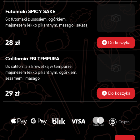
pikantnym i sezamem owinięta krewetką, 8x
california z krewetką w tempurze, ogórkiem,
Futomaki SPICY SAKE
majonezem lekko pikantnym, sosem teriyaki i
6x futomaki z łososiem, ogórkiem,
sezamem owinięta węgorzem i awokado
majonezem lekko pikantnym, masago i sałatą
28
zł
Do koszyka
California EBI TEMPURA
8x california z krewetką w tempurze,
majonezem lekko pikantnym, ogórkiem,
sezamem i masago
29
zł
Do koszyka
Crypto