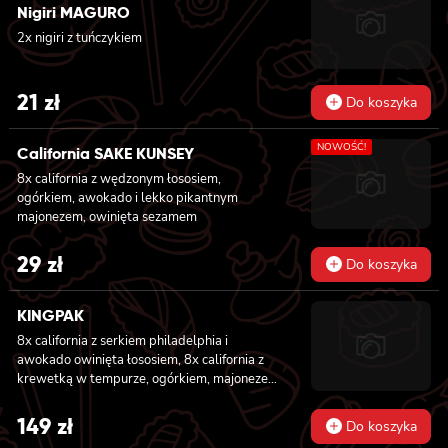
Nigiri MAGURO
2x nigiri z tuńczykiem
21
zł
Do koszyka
NOWOŚĆ!
California SAKE KUNSEY
8x california z wędzonym łososiem,
ogórkiem, awokado i lekko pikantnym
majonezem, owinięta sezamem
29
zł
Do koszyka
KINGPAK
8x california z serkiem philadelphia i
awokado owinięta łososiem, 8x california z
krewetką w tempurze, ogórkiem, majonezem
lekko pikantnym, sezam i masago owinięta
łososiem, 8x california z łososiem, serkiem
149
zł
Do koszyka
philadelphia, ogórkiem, majonezem lekko