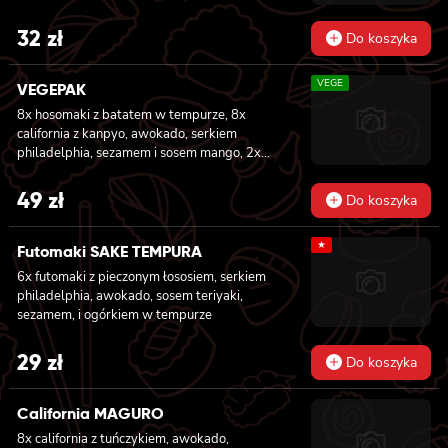
32
zł
Do koszyka
VEGE
VEGEPAK
8x hosomaki z batatem w tempurze, 8x
california z kanpyo, awokado, serkiem
philadelphia, sezamem i sosem mango, 2x
nigiri z awokado i sosem mango
49
zł
Do koszyka
★
Futomaki SAKE TEMPURA
6x futomaki z pieczonym łososiem, serkiem
philadelphia, awokado, sosem teriyaki,
sezamem, i ogórkiem w tempurze
29
zł
Do koszyka
California MAGURO
8x california z tuńczykiem, awokado,