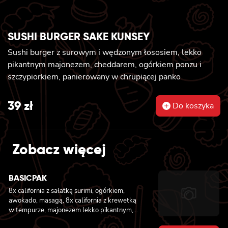
SUSHI BURGER SAKE KUNSEY
Sushi burger z surowym i wędzonym łososiem, lekko
pikantnym majonezem, cheddarem, ogórkiem ponzu i
szczypiorkiem, panierowany w chrupiącej panko
39
zł
Do koszyka
Zobacz więcej
BASICPAK
8x california z sałatką surimi, ogórkiem,
awokado, masagą, 8x california z krewetką
w tempurze, majonezem lekko pikantnym,
ogórkiem, sezamem i masago, 6x futomaki z