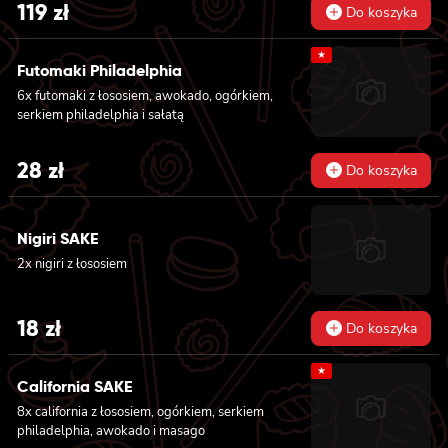
tuńczykiem, majonezem lekko pikantnym,
119
zł
Do koszyka
awokado, ogórkiem i sałatą, 6x futomaki z
pieczonym łososiem, ogórkiem, majonezem
★
lekko pikantnym, masago i sałatą, 6x
Futomaki Philadelphia
futomaki z krewetką w tempurze, ogórkiem,
6x futomaki z łososiem, awokado, ogórkiem,
sałatą i majonezem lekko pikantnym, 8x maki
serkiem philadelphia i sałatą
z kanpyo
28
zł
Do koszyka
Nigiri SAKE
2x nigiri z łososiem
18
zł
Do koszyka
★
California SAKE
8x california z łososiem, ogórkiem, serkiem
philadelphia, awokado i masago