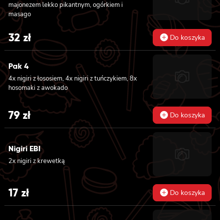
majonezem lekko pikantnym, ogórkiem i
masago
32
zł
Do koszyka
Pak 4
4x nigiri z łososiem, 4x nigiri z tuńczykiem, 8x
hosomaki z awokado
79
zł
Do koszyka
Nigiri EBI
2x nigiri z krewetką
17
zł
Do koszyka