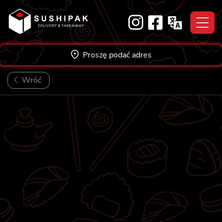
Skip
to
content
Proszę podać adres
Wróć
NOWOŚĆ!