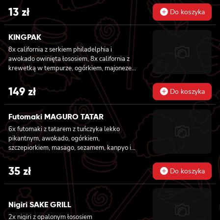
13
zł
Do koszyka
KINGPAK
8x california z serkiem philadelphia i
awokado owinięta łososiem, 8x california z
krewetką w tempurze, ogórkiem, majonezem
lekko pikantnym, sezam i masago owinięta
łososiem, 8x california z łososiem, serkiem
149
zł
Do koszyka
philadelphia, ogórkiem, majonezem lekko
pikantnym i sezamem owinięta krewetką, 8x
california z krewetką w tempurze, ogórkiem,
Futomaki MAGURO TATAR
majonezem lekko pikantnym, sosem teriyaki i
6x futomaki z tatarem z tuńczyka lekko
sezamem owinięta węgorzem i awokado
pikantnym, awokado, ogórkiem,
szczepiorkiem, masago, sezamem, kanpyo i
sałatą
35
zł
Do koszyka
Nigiri SAKE GRILL
2x nigiri z opalonym łososiem