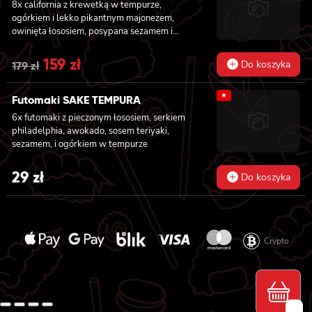
8x california z krewetką w tempurze,
ogórkiem i lekko pikantnym majonezem,
owinięta łososiem, posypana sezamem i
masago, 8x california z tatarem z tuńczyka z
truflami, owinięta tuńczykiem, posypana
Original
159
zł
Current
Do koszyka
179
zł
masago arare i szczypiorkiem, 8x california z
price
price
awokado, mango, węgorzem i krewetką,
★
owinięta opalanym łososiem, polana sosem
Futomaki SAKE TEMPURA
was:
is:
teriyaki i posypana sezamem, 8x california z
6x futomaki z pieczonym łososiem, serkiem
masago, awokado i kanpyo, owinięta
179 zł.
159 zł.
philadelphia, awokado, sosem teriyaki,
węgorzem, polana sosem unagi i posypana
sezamem, i ogórkiem w tempurze
sezamem, 8x california z krewetką w
tempurze, awokado i lekko pikantnym
29
zł
majonezem, owinięta krewetką, polana
Do koszyka
słodko-pikantnym sosem i posypana
kolendrą
Crypto