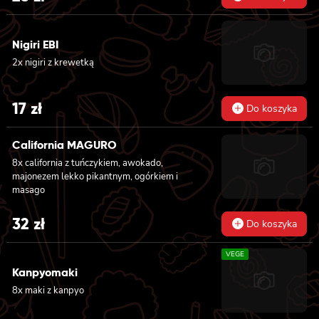
Nigiri EBI
2x nigiri z krewetką
17
zł
Do koszyka
California MAGURO
8x california z tuńczykiem, awokado,
majonezem lekko pikantnym, ogórkiem i
masago
32
zł
Do koszyka
VEGE
Kanpyomaki
8x maki z kanpyo