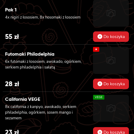
Pak 1
4x nigiri z łososiem, 8x hosomaki z łososiem
55
zł
Do koszyka
★
Futomaki Philadelphia
6x futomaki z łososiem, awokado, ogórkiem,
serkiem philadelphia i sałatą
28
zł
Do koszyka
VEGE
California VEGE
8x california z kanpyo, awokado, serkiem
philadelphia, ogórkiem, sosem mango i
sezamem
23
zł
Do koszyka