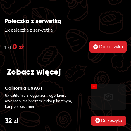
Pałeczka z serwetką
1x pałeczka z serwetką
Original
0
zł
Current
Do koszyka
1
zł
price
price
was:
is:
Zobacz więcej
1 zł.
0 zł.
★
California UNAGI
8x california z węgorzem, ogórkiem,
awokado, majonezem lekko pikantnym,
kanpyo i sezamem
32
zł
Do koszyka