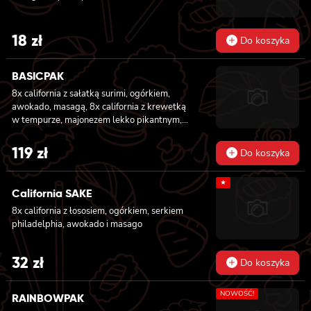
18
zł
Do koszyka
BASICPAK
8x california z sałatką surimi, ogórkiem,
awokado, masagą, 8x california z krewetką
w tempurze, majonezem lekko pikantnym,
ogórkiem, sezamem i masago, 6x futomaki z
tuńczykiem, majonezem lekko pikantnym,
119
zł
Do koszyka
awokado, ogórkiem i sałatą, 6x futomaki z
pieczonym łososiem, ogórkiem, majonezem
★
lekko pikantnym, masago i sałatą, 6x
California SAKE
futomaki z krewetką w tempurze, ogórkiem,
8x california z łososiem, ogórkiem, serkiem
sałatą i majonezem lekko pikantnym, 8x maki
philadelphia, awokado i masago
z kanpyo
32
zł
Do koszyka
NOWOŚĆ!
RAINBOWPAK