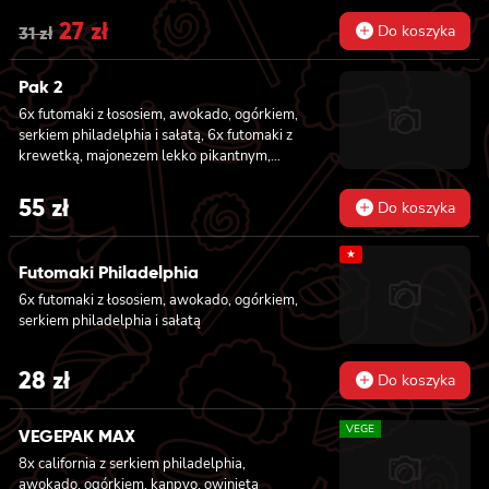
Original
27
zł
Current
Do koszyka
31
zł
price
price
Pak 2
was:
is:
6x futomaki z łososiem, awokado, ogórkiem,
31 zł.
27 zł.
serkiem philadelphia i sałatą, 6x futomaki z
krewetką, majonezem lekko pikantnym,
ogórkiem i sałatą
55
zł
Do koszyka
★
Futomaki Philadelphia
6x futomaki z łososiem, awokado, ogórkiem,
serkiem philadelphia i sałatą
28
zł
Do koszyka
VEGE
VEGEPAK MAX
8x california z serkiem philadelphia,
awokado, ogórkiem, kanpyo, owinięta