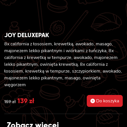
JOY DELUXEPAK
8x california z łososiem, krewetką, awokado, masago,
majonezem lekko pikantnym i wiórkami z tuńczyka, 8x
california z krewetką w tempurze, awokado, majonezem
lekko pikantnym, owinięta krewetką, 8x california z
łososiem, krewetką w tempurze, szczypiorkiem, awokado,
majonezem lekko pikantnym, masago, owinięta
węgorzem
Original
139
zł
Current
Do koszyka
159
zł
price
price
was:
is:
Zobacz więcej