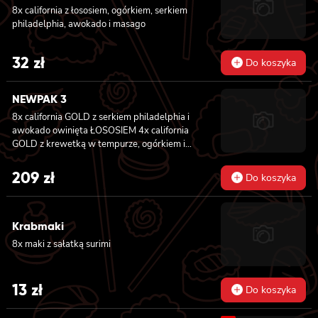
8x california z łososiem, ogórkiem, serkiem
philadelphia, awokado i masago
32
zł
Do koszyka
NEWPAK 3
8x california GOLD z serkiem philadelphia i
awokado owinięta ŁOSOSIEM
4x california
GOLD z krewetką w tempurze, ogórkiem i
majonezem lekko pikantnym owinięta
WĘGORZEM 4x california GOLD z krewetką
209
zł
Do koszyka
w tempurze, ogórkiem i majonezem lekko
pikantnym owinięta TUŃCZYKIEM 4x
california GOLD z krewetką w tempurze,
Krabmaki
ogórkiem i majonezem lekko pikantnym
owinięta KREWETKĄ 4x california GOLD z
8x maki z sałatką surimi
krewetką w tempurze, ogórkiem i
majonezem lekko pikantnym owinięta
ŁOSOSIEM 8x california GOLD z krewetką,
13
zł
Do koszyka
serkiem philadelphia i ogórkiem owinięta
ŁOSOSIEM 6x futomaki z TUŃCZYKIEM,