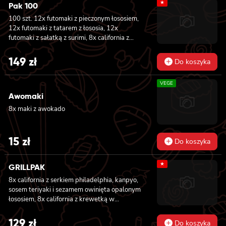
majonezem lekko pikantnym, awokado,
★
Pak 100
ogórkiem i sałatą 6x futomaki z KREWETKĄ
100 szt. 12x futomaki z pieczonym łososiem,
w tempurze, ogórkiem, sałatą i majonezem
12x futomaki z tatarem z łososia, 12x
lekko pikantnym 6x futomaki z ŁOSOSIEM,
futomaki z sałatką z surimi, 8x california z
awokado, ogórkiem, serkiem philadelphia i
tuńczykiem, 8x california z pieczonym
sałatą 6x futomaki z pieczonym ŁOSOSIEM,
łososiem, 8x california z krewetką w
serkiem philadelphia, awokado, ogórkiem,
149
zł
Do koszyka
tempurze, 8x maki z ogórkiem, 8x maki z
kanpyo i sałatą
oshinko, 8x maki z surimi, 8x maki z łososiem,
VEGE
8x maki z kanpyo
Awomaki
8x maki z awokado
15
zł
Do koszyka
★
GRILLPAK
8x california z serkiem philadelphia, kanpyo,
sosem teriyaki i sezamem owinięta opalonym
łososiem, 8x california z krewetką w
tempurze, majonezem lekko pikantnym,
ogórkiem, sezamem i masago, 6x futomaki z
129
zł
Do koszyka