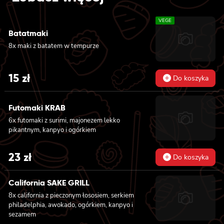
159 zł.
139 zł.
VEGE
Batatmaki
8x maki z batatem w tempurze
15
zł
Do koszyka
Futomaki KRAB
6x futomaki z surimi, majonezem lekko
pikantnym, kanpyo i ogórkiem
23
zł
Do koszyka
California SAKE GRILL
8x california z pieczonym łososiem, serkiem
philadelphia, awokado, ogórkiem, kanpyo i
sezamem