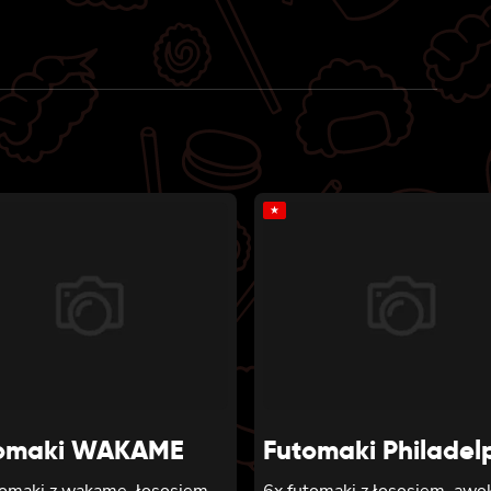
★
omaki WAKAME
Futomaki Philadel
tomaki z wakame, łososiem,
6x futomaki z łososiem, awo