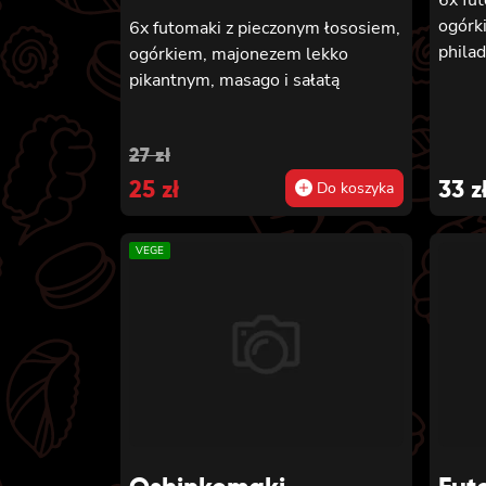
ogórk
6x futomaki z pieczonym łososiem,
phila
ogórkiem, majonezem lekko
pikantnym, masago i sałatą
Original
Current
27
zł
price
25
price
zł
33
z
Do koszyka
was:
is:
VEGE
27 zł.
25 zł.