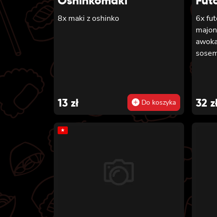
Oshinkomaki
Fut
8x maki z oshinko
6x fu
majon
awoka
sosem 
13
zł
32
z
Do koszyka
★