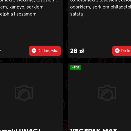
iem, kanpyo, serkiem
ogórkiem, serkiem philadelph
delphia i sezamem
sałatą
ł
28
zł
Do koszyka
Do ko
VEGE