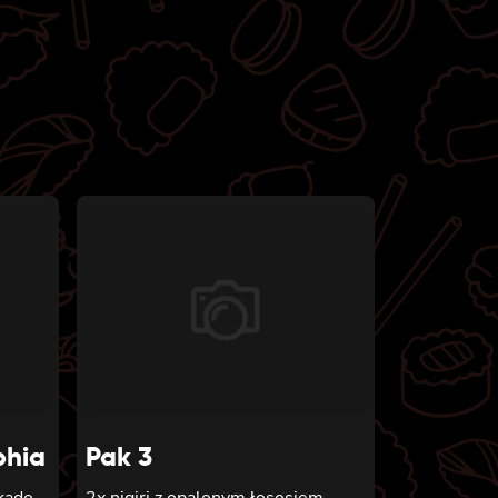
phia
Pak 3
kado,
2x nigiri z opalonym łososiem,