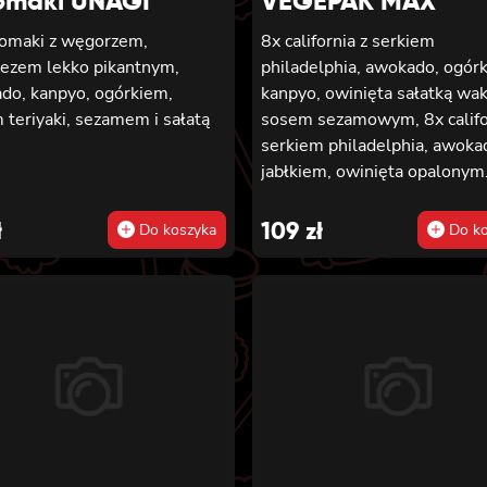
omaki UNAGI
VEGEPAK MAX
tomaki z węgorzem,
8x california z serkiem
ezem lekko pikantnym,
philadelphia, awokado, ogór
do, kanpyo, ogórkiem,
kanpyo, owinięta sałatką wa
teriyaki, sezamem i sałatą
sosem sezamowym, 8x califo
serkiem philadelphia, awoka
jabłkiem, owinięta opalonym
cheddarem, z sosem teriyaki,
california z serkiem philadelp
ł
109
zł
Do koszyka
Do ko
mango, owinięta awokado z
teriyaki, 6x futomaki z bata
tempurze, serkiem philadelp
ogórkiem, kanpyo, sałatą, 6x
futomaki z wędzonym tofu,
ogórkiem, oshinko i sałatą, 6
futomaki z kanpyo i porem w
tempurze, ogórkiem, sałatą