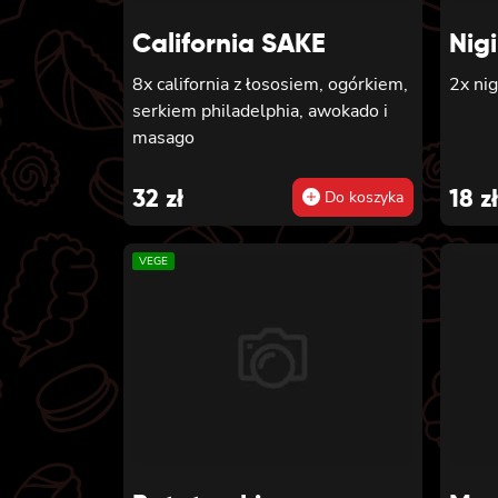
California SAKE
Nig
8x california z łososiem, ogórkiem,
2x nig
serkiem philadelphia, awokado i
masago
32
zł
18
zł
Do koszyka
VEGE