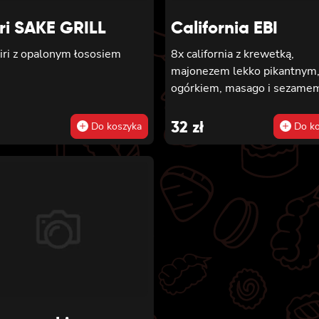
iri SAKE GRILL
California EBI
iri z opalonym łososiem
8x california z krewetką,
majonezem lekko pikantnym
ogórkiem, masago i sezame
32
zł
Do koszyka
Do ko