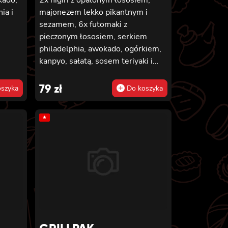
ia i
majonezem lekko pikantnym i
sezamem, 6x futomaki z
pieczonym łososiem, serkiem
philadelphia, awokado, ogórkiem,
kanpyo, sałatą, sosem teriyaki i
sezamem, 8x california z krewetką
w tempurze, majonezem lekko
79
zł
szyka
Do koszyka
pikantnym, ogórkiem, sezamem i
masago, 8x hosomaki z batatem w
★
tempurze