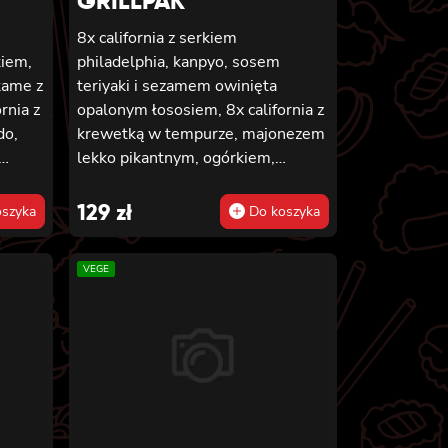
GRILLPAK
8x california z serkiem
kiem,
philadelphia, kanpyo, sosem
kame z
teriyaki i sezamem owinięta
rnia z
opalonym łososiem, 8x california z
do,
krewetką w tempurze, majonezem
lekko pikantnym, ogórkiem,
 8x
sezamem i masago, 6x futomaki z
hia i
pieczonym łososiem, serkiem
129
zł
szyka
Do koszyka
 sosem
philadelphia, awokado, ogórkiem,
tem w
kanpyo i sałatą, sosem teriyaki i
VEGE
hia,
sezamem, 6x futomaki z surimi,
kanpyo i ogórkiem, 6x futomaki z
krewetką w tempurze, ogórkiem,
x
sałatą i majonezem lekko
pikantnym, 8x maki z ogórkiem