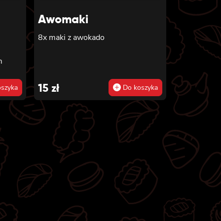
Awomaki
8x maki z awokado
,
m
15
zł
szyka
Do koszyka