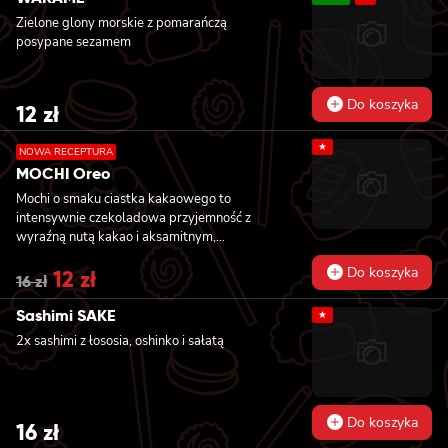
sezamem, 8x california z krewetką w
Zielone glony morskie z pomarańczą
tempurze, awokado i lekko pikantnym
posypane sezamem
majonezem, owinięta krewetką, polana
słodko-pikantnym sosem i posypana
kolendrą
Do koszyka
12
zł
★
NOWA RECEPTURA
MOCHI Oreo
Mochi o smaku ciastka kakaowego to
intensywnie czekoladowa przyjemność z
wyraźną nutą kakao i aksamitnym,
waniliowym nadzieniem przypominającym
Do koszyka
Original
12
zł
Current
klasyczne kremowe ciasteczka. Delikatna
16
zł
price
price
ryżowa otoczka dodaje im ciekawej tekstury i
was:
is:
sprawia, że każdy kęs łączy w sobie chłód,
Sashimi SAKE
★
16 zł.
12 zł.
miękkość i głęboki smak deseru. Idealne dla
2x sashimi z łososia, oshinko i sałatą
fanów kontrastów: ciemne kakao i jasny krem
w harmonijnej, lodowej formie.
Do koszyka
16
zł