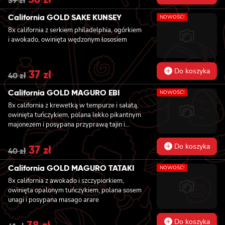
39
zł
price
price
was:
is:
California GOLD SAKE KUNSEY
NOWOŚĆ!
39 zł.
36 zł.
8x california z serkiem philadelphia, ogórkiem
i awokado, owinięta wędzonym łososiem
Do koszyka
Original
37
zł
Current
40
zł
price
price
was:
is:
California GOLD MAGURO EBI
NOWOŚĆ!
40 zł.
37 zł.
8x california z krewetką w tempurze i sałatą,
owinięta tuńczykiem, polana lekko pikantnym
majonezem i posypana przyprawą tajin i
szczypiorkiem
Do koszyka
Original
37
zł
Current
40
zł
price
price
was:
is:
California GOLD MAGURO TATAKI
NOWOŚĆ!
40 zł.
37 zł.
8x california z awokado i szczypiorkiem,
owinięta opalonym tuńczykiem, polana sosem
unagi i posypana masago arare
Do koszyka