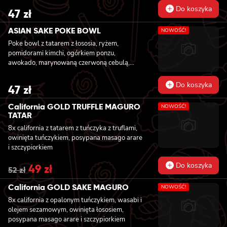
kolendrą i orzechami nerkowca
Do koszyka
47
zł
ASIAN SAKE POKE BOWL
NOWOŚĆ!
Poke bowl z tatarem z łososia, ryżem,
pomidorami kimchi, ogórkiem ponzu,
awokado, marynowaną czerwoną cebulą,
fasolką edamame, grzybami mun z sezamem,
kolendrą i orzechami nerkowca
Do koszyka
47
zł
California GOLD TRUFFLE MAGURO
NOWOŚĆ!
TATAR
8x california z tatarem z tuńczyka z truflami,
owinięta tuńczykiem, posypana masago arare
i szczypiorkiem
Do koszyka
Original
49
zł
Current
52
zł
price
price
was:
is:
California GOLD SAKE MAGURO
NOWOŚĆ!
52 zł.
49 zł.
8x california z opalonym tuńczykiem, wasabi i
olejem sezamowym, owinięta łososiem,
posypana masago arare i szczypiorkiem