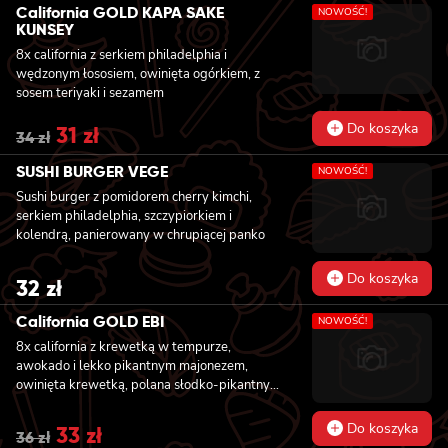
was:
is:
California GOLD KAPA SAKE
NOWOŚĆ!
34 zł.
31 zł.
KUNSEY
8x california z serkiem philadelphia i
wędzonym łososiem, owinięta ogórkiem, z
sosem teriyaki i sezamem
Do koszyka
Original
31
zł
Current
34
zł
price
price
was:
is:
SUSHI BURGER VEGE
NOWOŚĆ!
34 zł.
31 zł.
Sushi burger z pomidorem cherry kimchi,
serkiem philadelphia, szczypiorkiem i
kolendrą, panierowany w chrupiącej panko
Do koszyka
32
zł
California GOLD EBI
NOWOŚĆ!
8x california z krewetką w tempurze,
awokado i lekko pikantnym majonezem,
owinięta krewetką, polana słodko-pikantnym
sosem i posypana kolendrą
Do koszyka
Original
33
zł
Current
36
zł