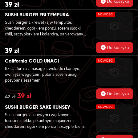
Do koszyka
39
zł
SUSHI BURGER EBI TEMPURA
NOWOŚĆ!
Sushi burger z krewetką w tempurze,
cheddarem, ogórkiem ponzu, sosem słodki
chili, szczypiorkiem i kolendrą, panierowany
w chrupiącej panko
Do koszyka
39
zł
California GOLD UNAGI
NOWOŚĆ!
8x california z masago, awokado i kanpyo,
owinięta węgorzem, polana sosem unagi i
posypana sezamem
Do koszyka
Original
39
zł
Current
42
zł
price
price
was:
is:
SUSHI BURGER SAKE KUNSEY
NOWOŚĆ!
42 zł.
39 zł.
Sushi burger z surowym i wędzonym
łososiem, lekko pikantnym majonezem,
cheddarem, ogórkiem ponzu i szczypiorkiem,
panierowany w chrupiącej panko