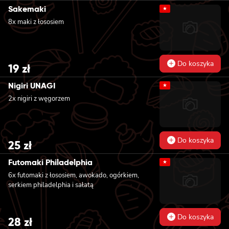
Sakemaki
★
8x maki z łososiem
Do koszyka
19
zł
Nigiri UNAGI
★
2x nigiri z węgorzem
Do koszyka
25
zł
Futomaki Philadelphia
★
6x futomaki z łososiem, awokado, ogórkiem,
serkiem philadelphia i sałatą
Do koszyka
28
zł