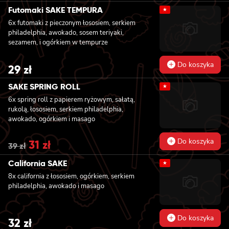
Futomaki SAKE TEMPURA
★
6x futomaki z pieczonym łososiem, serkiem
philadelphia, awokado, sosem teriyaki,
sezamem, i ogórkiem w tempurze
Do koszyka
29
zł
SAKE SPRING ROLL
★
6x spring roll z papierem ryżowym, sałatą,
rukolą, łososiem, serkiem philadelphia,
awokado, ogórkiem i masago
Do koszyka
Original
31
zł
Current
39
zł
price
price
was:
is:
California SAKE
★
39 zł.
31 zł.
8x california z łososiem, ogórkiem, serkiem
philadelphia, awokado i masago
Do koszyka
32
zł