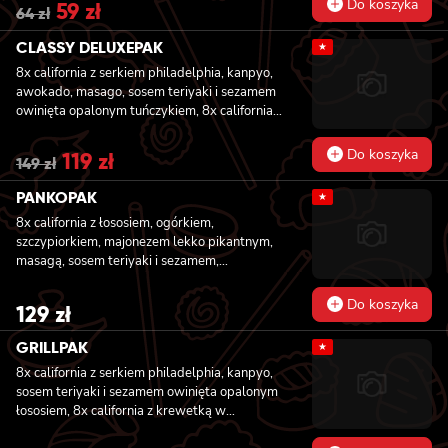
Do koszyka
Original
59
zł
Current
64
zł
price
price
was:
is:
CLASSY DELUXEPAK
★
64 zł.
59 zł.
8x california z serkiem philadelphia, kanpyo,
awokado, masago, sosem teriyaki i sezamem
owinięta opalonym tuńczykiem, 8x california z
serkiem philadelphia, ogórkiem i awokado
owinięta łososiem, 8x california z krewetką w
Do koszyka
Original
119
zł
Current
149
zł
tempurze, awokado, majonezem lekko
price
price
pikantnym, owinięta krewetką
was:
is:
PANKOPAK
★
149 zł.
119 zł.
8x california z łososiem, ogórkiem,
szczypiorkiem, majonezem lekko pikantnym,
masagą, sosem teriyaki i sezamem,
panierowane w chrupiącej panko, 8x
california z węgorzem , krewetką, imbirem,
Do koszyka
129
zł
majonezem lekko pikantnym, sosem teriyaki i
sezamem, panierowane w chrupiącej panko,
GRILLPAK
★
8x california z serkiem philadelphia,
8x california z serkiem philadelphia, kanpyo,
węgorzem, ogórkiem, sosem teriyaki i
sosem teriyaki i sezamem owinięta opalonym
sezamem, panierowane w chrupiącej panko,
łososiem, 8x california z krewetką w
8x california z łososiem wędzonym, ogórkiem,
tempurze, majonezem lekko pikantnym,
awokado, szczypiorkiem, sosem teriyaki i