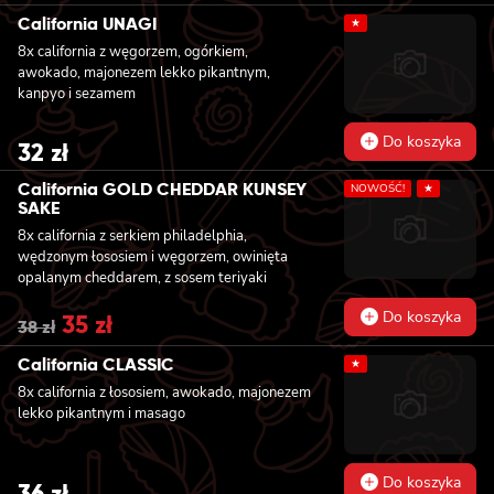
California UNAGI
★
8x california z węgorzem, ogórkiem,
awokado, majonezem lekko pikantnym,
kanpyo i sezamem
Do koszyka
32
zł
California GOLD CHEDDAR KUNSEY
NOWOŚĆ!
★
SAKE
8x california z serkiem philadelphia,
wędzonym łososiem i węgorzem, owinięta
opalanym cheddarem, z sosem teriyaki
Do koszyka
Original
35
zł
Current
38
zł
price
price
was:
is:
California CLASSIC
★
38 zł.
35 zł.
8x california z łososiem, awokado, majonezem
lekko pikantnym i masago
Do koszyka
36
zł