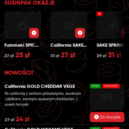
SUSHIPAK OKAZJE
★
Futomaki SPICY SAKE GRILL
California SAKE GRILL
S
Original
25
zł
Current
Original
27
zł
Current
Origin
31
zł
Cu
27
zł
31
zł
39
zł
price
price
price
price
price
pr
NOWOŚCI!
was:
is:
was:
is:
was:
is:
27 zł.
25 zł.
31 zł.
27 zł.
39 zł.
31 
California GOLD CHEDDAR VEGE
VEGE
NOWOŚĆ!
8x california z serkiem philadelphia, awokado
i jabłkiem, owinięta opalanym cheddarem, z
sosem teriyaki
Do koszyka
Original
24
zł
Current
27
zł
price
price
was:
is: