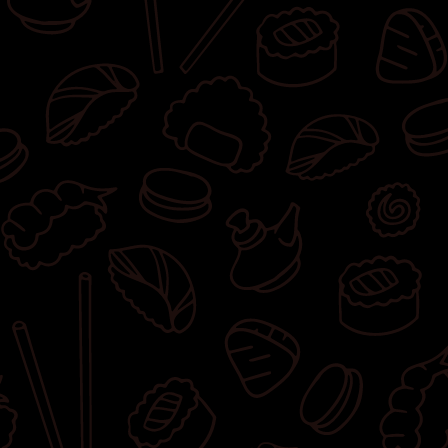
owinięta węgorzem, 8x california z krewetką
w tempurze, węgorzem w tempurze,
awokado, majonezem lekko pikantnym,
sosem teriyaki i masagą owinięta krewetką