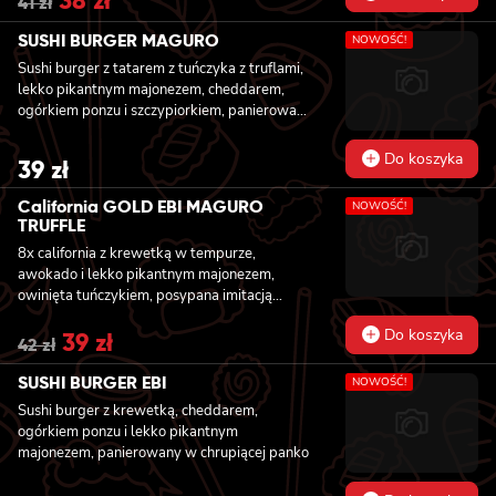
Original
38
zł
Current
41
zł
price
price
was:
is:
SUSHI BURGER MAGURO
NOWOŚĆ!
41 zł.
38 zł.
Sushi burger z tatarem z tuńczyka z truflami,
lekko pikantnym majonezem, cheddarem,
ogórkiem ponzu i szczypiorkiem, panierowany
w chrupiącej panko
Do koszyka
39
zł
California GOLD EBI MAGURO
NOWOŚĆ!
TRUFFLE
8x california z krewetką w tempurze,
awokado i lekko pikantnym majonezem,
owinięta tuńczykiem, posypana imitacją
czarnej ikry
Do koszyka
Original
39
zł
Current
42
zł
price
price
was:
is:
SUSHI BURGER EBI
NOWOŚĆ!
42 zł.
39 zł.
Sushi burger z krewetką, cheddarem,
ogórkiem ponzu i lekko pikantnym
majonezem, panierowany w chrupiącej panko