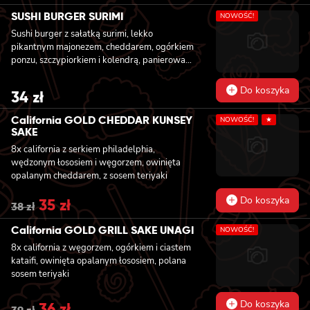
price
price
was:
is:
SUSHI BURGER SURIMI
NOWOŚĆ!
36 zł.
33 zł.
Sushi burger z sałatką surimi, lekko
pikantnym majonezem, cheddarem, ogórkiem
ponzu, szczypiorkiem i kolendrą, panierowany
w chrupiącej panko
Do koszyka
34
zł
California GOLD CHEDDAR KUNSEY
NOWOŚĆ!
★
SAKE
8x california z serkiem philadelphia,
wędzonym łososiem i węgorzem, owinięta
opalanym cheddarem, z sosem teriyaki
Do koszyka
Original
35
zł
Current
38
zł
price
price
was:
is:
California GOLD GRILL SAKE UNAGI
NOWOŚĆ!
38 zł.
35 zł.
8x california z węgorzem, ogórkiem i ciastem
kataifi, owinięta opalanym łososiem, polana
sosem teriyaki
Do koszyka
Original
36
zł
Current