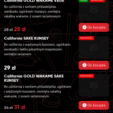
California GOLD WAKAME VEGE
VEGE
NOWOŚĆ!
27 zł.
24 zł.
8x california z serkiem philadelphia,
awokado, ogórkiem i kanpyo, owinięta
sałatką wakame, z sosem sezamowym
Do koszyka
Original
25
zł
Current
28
zł
price
price
was:
is:
California SAKE KUNSEY
NOWOŚĆ!
28 zł.
25 zł.
8x california z wędzonym łososiem, ogórkiem,
awokado i lekko pikantnym majonezem,
owinięta sezamem
Do koszyka
29
zł
California GOLD WAKAME SAKE
NOWOŚĆ!
KUNSEY
8x california z serkiem philadelphia, ogórkiem
i wędzonym łososiem, owinięta sałatką
wakame, z sosem sezamowym
Do koszyka
Original
31
zł
Current
34
zł
price
price