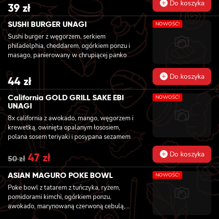
Do koszyka
39
zł
SUSHI BURGER UNAGI
NOWOŚĆ!
Sushi burger z węgorzem, serkiem
philadelphia, cheddarem, ogórkiem ponzu i
masago, panierowany w chrupiącej panko
Do koszyka
44
zł
California GOLD GRILL SAKE EBI
NOWOŚĆ!
UNAGI
8x california z awokado, mango, węgorzem i
krewetką, owinięta opalanym łososiem,
polana sosem teriyaki i posypana sezamem
Do koszyka
Original
47
zł
Current
50
zł
price
price
was:
is:
ASIAN MAGURO POKE BOWL
NOWOŚĆ!
50 zł.
47 zł.
Poke bowl z tatarem z tuńczyka, ryżem,
pomidorami kimchi, ogórkiem ponzu,
awokado, marynowaną czerwoną cebulą,
fasolką edamame, grzybami mun z sezamem,