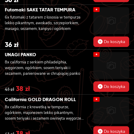
Futomaki SAKE TATAR TEMPURA
★
6x futomaki z tatarem z łososia w tempurze
lekko pikantnym, awokado, szczepiorkiem,
masago, sezamem, kanpyo i ogórkiem
Do koszyka
36
zł
UNAGI PANKO
★
8x california z serkiem philadelphia,
węgorzem, ogórkiem, sosem teriyaki i
sezamem, panierowane w chrupiącej panko
Do koszyka
Original
38
zł
Current
41
zł
price
price
was:
is:
California GOLD DRAGON ROLL
★
41 zł.
38 zł.
8x california z krewetką w tempurze,
ogórkiem, majonezem lekko pikantnym,
sosem teriyaki i sezamem owinięta węgorzem
i awokado
Do koszyka
Original
38
zł
Current