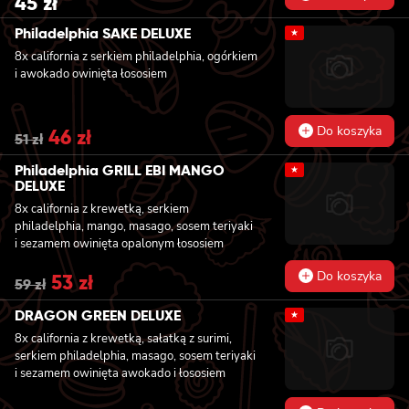
45
zł
Philadelphia SAKE DELUXE
★
8x california z serkiem philadelphia, ogórkiem
i awokado owinięta łososiem
Do koszyka
Original
46
zł
Current
51
zł
price
price
was:
is:
Philadelphia GRILL EBI MANGO
★
51 zł.
46 zł.
DELUXE
8x california z krewetką, serkiem
philadelphia, mango, masago, sosem teriyaki
i sezamem owinięta opalonym łososiem
Do koszyka
Original
53
zł
Current
59
zł
price
price
was:
is:
DRAGON GREEN DELUXE
★
59 zł.
53 zł.
8x california z krewetką, sałatką z surimi,
serkiem philadelphia, masago, sosem teriyaki
i sezamem owinięta awokado i łososiem