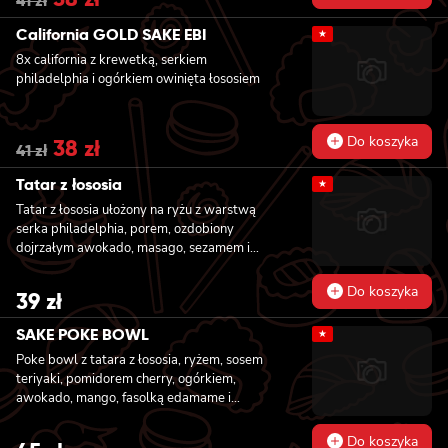
41
zł
price
price
was:
is:
California GOLD SAKE EBI
★
41 zł.
38 zł.
8x california z krewetką, serkiem
philadelphia i ogórkiem owinięta łososiem
Do koszyka
Original
38
zł
Current
41
zł
price
price
was:
is:
Tatar z łososia
★
41 zł.
38 zł.
Tatar z łososia ułożony na ryżu z warstwą
serka philadelphia, porem, ozdobiony
dojrzałym awokado, masago, sezamem i
szczepiorkiem
Do koszyka
39
zł
SAKE POKE BOWL
★
Poke bowl z tatara z łososia, ryżem, sosem
teriyaki, pomidorem cherry, ogórkiem,
awokado, mango, fasolką edamame i
szczypiorkiem
Do koszyka