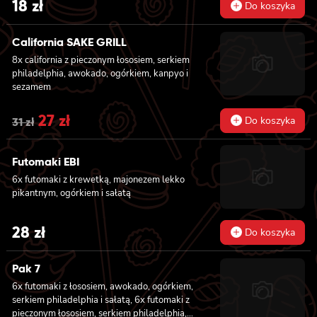
18
zł
Do koszyka
California SAKE GRILL
8x california z pieczonym łososiem, serkiem
philadelphia, awokado, ogórkiem, kanpyo i
sezamem
Original
27
zł
Current
Do koszyka
31
zł
price
price
Futomaki EBI
was:
is:
6x futomaki z krewetką, majonezem lekko
31 zł.
27 zł.
pikantnym, ogórkiem i sałatą
28
zł
Do koszyka
Pak 7
6x futomaki z łososiem, awokado, ogórkiem,
serkiem philadelphia i sałatą, 6x futomaki z
pieczonym łososiem, serkiem philadelphia,