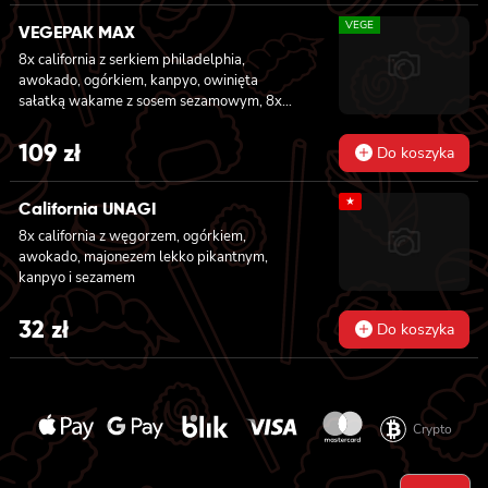
VEGE
VEGEPAK MAX
8x california z serkiem philadelphia,
awokado, ogórkiem, kanpyo, owinięta
sałatką wakame z sosem sezamowym, 8x
california z serkiem philadelphia, awokado,
jabłkiem, owinięta opalonym cheddarem, z
109
zł
Do koszyka
sosem teriyaki, 8x california z serkiem
philadelphia i mango, owinięta awokado z
★
sosem teriyaki, 6x futomaki z batatem w
California UNAGI
tempurze, serkiem philadelphia, ogórkiem,
8x california z węgorzem, ogórkiem,
kanpyo, sałatą, 6x futomaki z wędzonym
awokado, majonezem lekko pikantnym,
tofu, ogórkiem, oshinko i sałatą, 6x futomaki z
kanpyo i sezamem
kanpyo i porem w tempurze, ogórkiem,
sałatą
32
zł
Do koszyka
Crypto