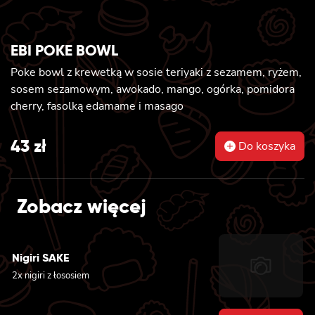
EBI POKE BOWL
Poke bowl z krewetką w sosie teriyaki z sezamem, ryżem,
sosem sezamowym, awokado, mango, ogórka, pomidora
cherry, fasolką edamame i masago
43
zł
Do koszyka
Zobacz więcej
Nigiri SAKE
2x nigiri z łososiem