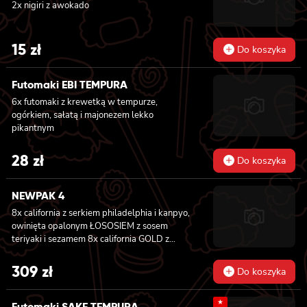
2x nigiri z awokado
15
zł
Do koszyka
Futomaki EBI TEMPURA
6x futomaki z krewetką w tempurze,
ogórkiem, sałatą i majonezem lekko
pikantnym
28
zł
Do koszyka
NEWPAK 4
8x california z serkiem philadelphia i kanpyo,
owinięta opalonym ŁOSOSIEM z sosem
teriyaki i sezamem 8x california GOLD z
krewetką w tempurze, ogórkiem i
majonezem lekko pikantnym, sosem teriyaki i
309
zł
Do koszyka
sezamem owinięta WĘGORZEM 8x california
GOLD z krewetką w tempurze, ogórkiem i
★
majonezem lekko pikantnym owinięta
Futomaki SAKE TEMPURA