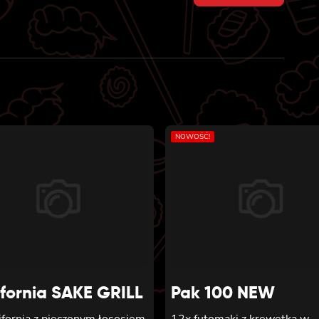
price
price
was:
is:
52 zł.
47 zł.
NOWOŚĆ!
ifornia SAKE GRILL
Pak 100 NEW
ifornia z pieczonym łososiem,
12x futomaki z krewetką w