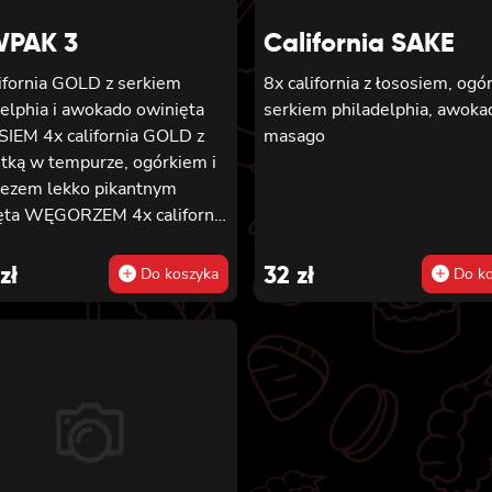
PAK 3
California SAKE
lifornia GOLD z serkiem
8x california z łososiem, ogó
delphia i awokado owinięta
serkiem philadelphia, awokad
SIEM
4x california GOLD z
masago
tką w tempurze, ogórkiem i
ezem lekko pikantnym
 WĘGORZEM 4x california
z krewetką w tempurze,
iem i majonezem lekko
zł
32
zł
Do koszyka
Do ko
tnym owinięta TUŃCZYKIEM
lifornia GOLD z krewetką w
rze, ogórkiem i majonezem
 pikantnym owinięta
alifornia GOLD z
tką w tempurze, ogórkiem i
ezem lekko pikantnym
ŁOSOSIEM 8x california