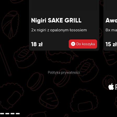
GOLD 
philad
ŁOSOSIEM 6x
Nigiri SAKE GRILL
Awo
TUŃCZ
pikan
2x nigiri z opalonym łososiem
8x ma
sałatą 6x futomaki z KREWET
w temp
18
zł
15
zł
Do koszyka
majon
futom
ogórki
sałatą 6x futomaki z pieczon
ŁOSOS
Polityka prywatności
awoka
sałatą