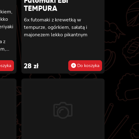
Futomaki EBI
TEMPURA
rkiem,
ekko
6x futomaki z krewetką w
riyaki
tempurze, ogórkiem, sałatą i
majonezem lekko pikantnym
a z
em,
,
28
zł
szyka
Do koszyka
nko,
rkiem,
nko,
do,
 i