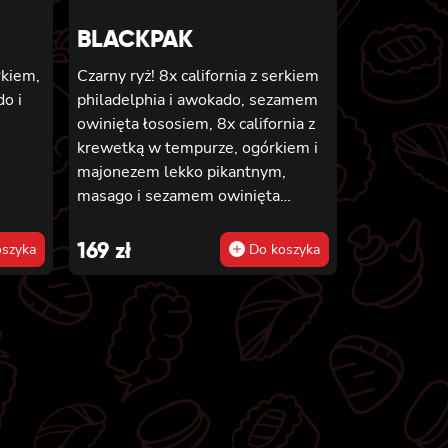
BLACKPAK
rkiem,
Czarny ryż! 8x california z serkiem
o i
philadelphia i awokado, sezamem
owinięta łososiem, 8x california z
krewetką w tempurze, ogórkiem i
majonezem lekko pikantnym,
masago i sezamem owinięta
łososiem, 12x futomaki z łososiem
pieczonym, serkiem philadelphia,
169
zł
szyka
Do koszyka
sosem teriyaki, sezamem,
awokado, ogórkiem i kanpyo 8x
california z łososiem i awokado,
serkiem philadelphia, masago,
sezam, 8x hosomaki z łososiem