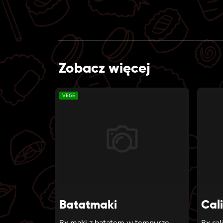
Zobacz więcej
VEGE
Batatmaki
Cal
8x maki z batatem w tempurze
8x cal