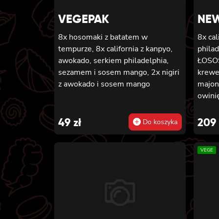
VEGEPAK
NEW
8x hosomaki z batatem w
8x ca
tempurze, 8x california z kanpyo,
phila
awokado, serkiem philadelphia,
ŁOSO
sezamem i sosem mango, 2x nigiri
krewe
z awokado i sosem mango
majon
owinięta
GOLD 
ogórk
49
zł
209
Do koszyka
pikan
4x ca
VEGE
tempu
lekko
KREWETKĄ 4x c
krewe
majon
owinięta 