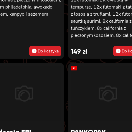
em philadelphia, awokado,
tempurze, 12x futomaki z ta
iem, kanpyo i sezamem
z łososia z truflami, 12x futo
sałatką surimi, 8x california z
tuńczykiem, 8x california z
pieczonym łososiem, 8x calif
inal
rent
sałatką surimi, 8x hosomaki 
sałatką wakame, 8x hosomak
e
e
ł
149
zł
Do koszyka
Do ko
tuńczykiem, 8x hosomaki z
:
wędzonym tofu, 8x hosomaki
★
.
.
pieczonym łososiem i 8x ho
z kanpyo