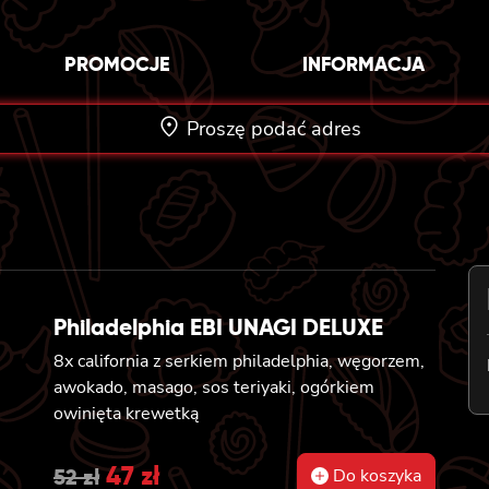
PROMOCJE
INFORMACJA
Proszę podać adres
Philadelphia EBI UNAGI DELUXE
8x california z serkiem philadelphia, węgorzem,
awokado, masago, sos teriyaki, ogórkiem
owinięta krewetką
Original
47
zł
Current
52
zł
Do koszyka