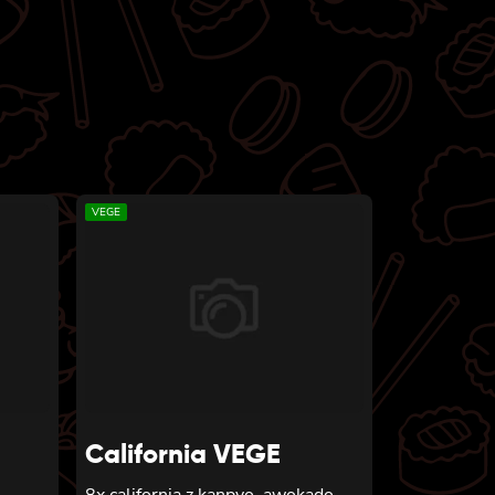
VEGE
California VEGE
8x california z kanpyo, awokado,