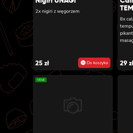
Nigiri UNAGI
Cali
TE
2x nigiri z węgorzem
8x cal
tempu
pikan
masa
25
zł
29
z
Do koszyka
VEGE