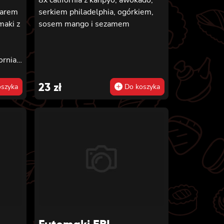
tarem
serkiem philadelphia, ogórkiem,
maki z
sosem mango i sezamem
ornia z
z
i z
23
zł
szyka
Do koszyka
 z
somaki