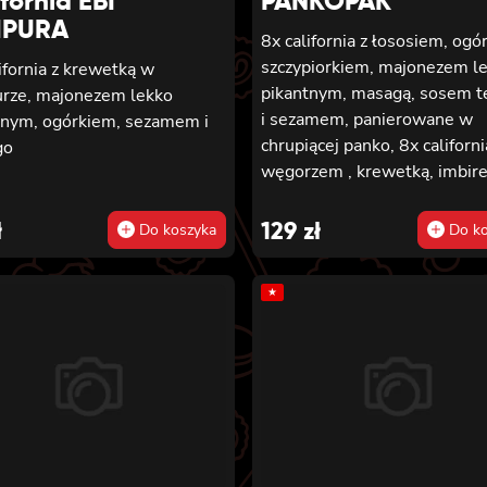
fornia EBI
PANKOPAK
MPURA
8x california z łososiem, ogó
szczypiorkiem, majonezem l
ifornia z krewetką w
pikantnym, masagą, sosem te
rze, majonezem lekko
i sezamem, panierowane w
tnym, ogórkiem, sezamem i
chrupiącej panko, 8x californi
go
węgorzem , krewetką, imbir
majonezem lekko pikantnym
sosem teriyaki i sezamem,
ł
129
zł
Do koszyka
Do ko
panierowane w chrupiącej pa
8x california z serkiem
★
philadelphia, węgorzem, ogó
sosem teriyaki i sezamem,
panierowane w chrupiącej pa
8x california z łososiem
wędzonym, ogórkiem, awoka
szczypiorkiem, sosem teriyaki
sezamem, panierowane w
chrupiącej panko.