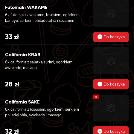
Futomaki WAKAME
6x futomaki z wakame, łososiem, ogórkiem,
kanpyo, serkiem philadelphia i sezamem
33
zł
Do koszyka
California KRAB
8x california z sałatką surimi, ogórkiem,
awokado, masagą
28
zł
Do koszyka
★
California SAKE
8x california z łososiem, ogórkiem, serkiem
philadelphia, awokado i masago
32
zł
Do koszyka