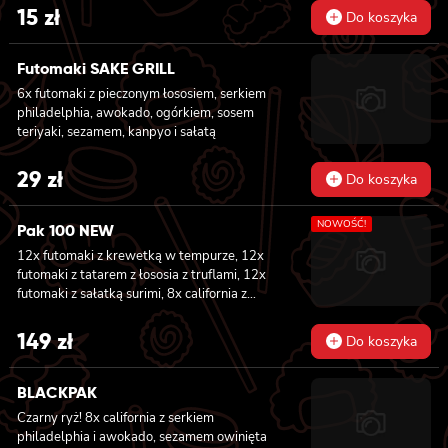
15
zł
Do koszyka
Futomaki SAKE GRILL
6x futomaki z pieczonym łososiem, serkiem
philadelphia, awokado, ogórkiem, sosem
teriyaki, sezamem, kanpyo i sałatą
29
zł
Do koszyka
NOWOŚĆ!
Pak 100 NEW
12x futomaki z krewetką w tempurze, 12x
futomaki z tatarem z łososia z truflami, 12x
futomaki z sałatką surimi, 8x california z
tuńczykiem, 8x california z pieczonym
łososiem, 8x california z sałatką surimi, 8x
149
zł
Do koszyka
hosomaki z sałatką wakame, 8x hosomaki z
tuńczykiem, 8x hosomaki z wędzonym tofu,
8x hosomaki z pieczonym łososiem i 8x
BLACKPAK
hosomaki z kanpyo
Czarny ryż! 8x california z serkiem
philadelphia i awokado, sezamem owinięta