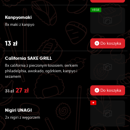
VEGE
Kanpyomaki
8x maki z kanpyo
13
zł
Do koszyka
California SAKE GRILL
8x california z pieczonym łososiem, serkiem
philadelphia, awokado, ogórkiem, kanpyo i
sezamem
Original
27
zł
Current
Do koszyka
31
zł
price
price
★
was:
is:
Nigiri UNAGI
2x nigiri z węgorzem
31 zł.
27 zł.