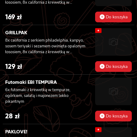
łososiem, 8x california z krewetką w
tempurze, ogórkiem i majonezem lekko
pikantnym, masago i sezamem owinięta
169
zł
Do koszyka
łososiem, 12x futomaki z łososiem
pieczonym, serkiem philadelphia, sosem
★
teriyaki, sezamem, awokado, ogórkiem i
GRILLPAK
kanpyo 8x california z łososiem i awokado,
8x california z serkiem philadelphia, kanpyo,
serkiem philadelphia, masago, sezam, 8x
sosem teriyaki i sezamem owinięta opalonym
hosomaki z łososiem
łososiem, 8x california z krewetką w
tempurze, majonezem lekko pikantnym,
ogórkiem, sezamem i masago, 6x futomaki z
129
zł
Do koszyka
pieczonym łososiem, serkiem philadelphia,
awokado, ogórkiem, kanpyo i sałatą, sosem
teriyaki i sezamem, 6x futomaki z surimi,
Futomaki EBI TEMPURA
kanpyo i ogórkiem, 6x futomaki z krewetką w
6x futomaki z krewetką w tempurze,
tempurze, ogórkiem, sałatą i majonezem
ogórkiem, sałatą i majonezem lekko
lekko pikantnym, 8x maki z ogórkiem
pikantnym
28
zł
Do koszyka
★
PAKLOVE!