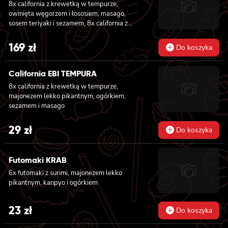
8x california z krewetką w tempurze,
owinięta węgorzem i łososiem, masago,
sosem teriyaki i sezamem, 8x california z
serkiem philadelphia i kanpyo, owinięta
opalonym łososiem, sosem teriyaki,
169
zł
Do koszyka
sezamem, 8x california z serkiem
philadelphia i awokado owinięta łososiem, 6x
futomaki z krewetką w tempurze, ogórkiem,
California EBI TEMPURA
sałatą i majonezem lekko pikantnym, 6x
8x california z krewetką w tempurze,
futomaki z łososiem, awokado, ogórkiem,
majonezem lekko pikantnym, ogórkiem,
serkiem philadelphia i sałatą, sezamem, 6x
sezamem i masago
futomaki z pieczonym łososiem, serkiem
philadelphia, awokado, ogórkiem, kanpyo,
29
zł
sałatą, sosem teriyaki i sezamem
Do koszyka
Futomaki KRAB
6x futomaki z surimi, majonezem lekko
pikantnym, kanpyo i ogórkiem
23
zł
Do koszyka