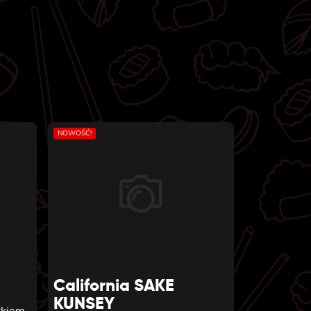
NOWOŚĆ!
California SAKE
KUNSEY
rkiem,