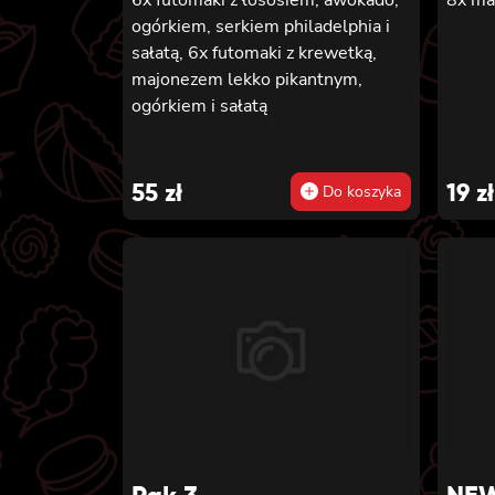
ogórkiem, serkiem philadelphia i
sałatą, 6x futomaki z krewetką,
majonezem lekko pikantnym,
ogórkiem i sałatą
55
zł
19
zł
Do koszyka