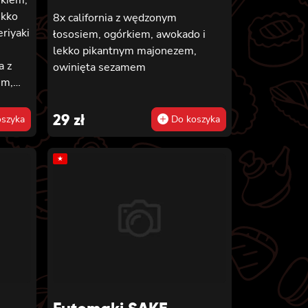
ekko
8x california z wędzonym
riyaki
łososiem, ogórkiem, awokado i
lekko pikantnym majonezem,
a z
owinięta sezamem
em,
,
29
zł
szyka
Do koszyka
nko,
★
rkiem,
nko,
do,
 i