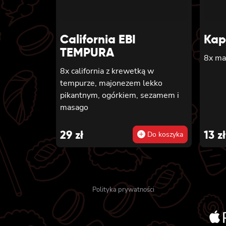
California EBI
Kap
TEMPURA
8x ma
8x california z krewetką w
tempurze, majonezem lekko
pikantnym, ogórkiem, sezamem i
masago
29
zł
13
zł
Do koszyka
Polityka prywatności