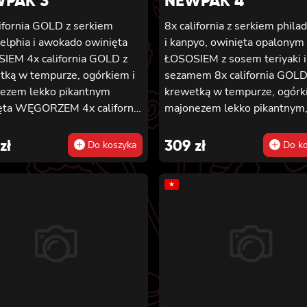
PAK 3
NEWPAK 4
lifornia GOLD z serkiem
8x california z serkiem phila
delphia i awokado owinięta
i kanpyo, owinięta opalonym
SIEM
4x california GOLD z
ŁOSOSIEM z sosem teriyaki i
tką w tempurze, ogórkiem i
sezamem 8x california GOLD
ezem lekko pikantnym
krewetką w tempurze, ogórk
 WĘGORZEM 4x california
majonezem lekko pikantnym
z krewetką w tempurze,
sosem teriyaki i sezamem ow
iem i majonezem lekko
WĘGORZEM 8x california G
zł
309
zł
Do koszyka
Do ko
tnym owinięta TUŃCZYKIEM
krewetką w tempurze, ogórk
lifornia GOLD z krewetką w
majonezem lekko pikantnym
★
rze, ogórkiem i majonezem
owinięta TUŃCZYKIEM 8x
 pikantnym owinięta
california GOLD z krewetką 
alifornia GOLD z
tempurze, ogórkiem i majon
tką w tempurze, ogórkiem i
lekko pikantnym, sezamem
ezem lekko pikantnym
owinięta KREWETKĄ 8x calif
ŁOSOSIEM 8x california
GOLD z krewetką w tempurz
z krewetką, serkiem
ogórkiem i majonezem lekko
elphia i ogórkiem owinięta
pikantnym, masago owinięta