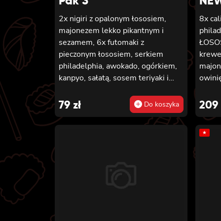
Pak 3
NEW
2x nigiri z opalonym łososiem,
8x ca
majonezem lekko pikantnym i
phila
sezamem, 6x futomaki z
ŁOSO
pieczonym łososiem, serkiem
krewe
philadelphia, awokado, ogórkiem,
majon
kanpyo, sałatą, sosem teriyaki i
owinięta
sezamem, 8x california z krewetką
GOLD 
w tempurze, majonezem lekko
ogórk
79
zł
209
Do koszyka
pikantnym, ogórkiem, sezamem i
pikan
masago, 8x hosomaki z batatem w
4x ca
★
tempurze
tempu
lekko
KREWETKĄ 4x c
krewe
majon
owinięta 
GOLD 
philad