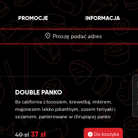
PROMOCJE
INFORMACJA
Proszę podać adres
DOUBLE PANKO
8x california z łososiem, krewetką, imbirem,
majonezem lekko pikantnym, sosem teriyaki i
sezamem, panierowane w chrupiącej panko
Original
37
zł
Current
40
zł
Do koszyka