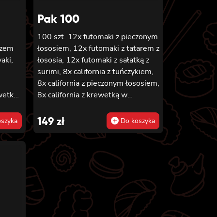
D z
Pak 100
ia i
M 6x
100 szt. 12x futomaki z pieczonym
ezem
łososiem, 12x futomaki z tatarem z
,
aki,
łososia, 12x futomaki z sałatką z
 sosem
surimi, 8x california z tuńczykiem,
ki z
8x california z pieczonym łososiem,
ko
wetką,
8x california z krewetką w
 6x
tempurze, 8x maki z ogórkiem, 8x
maki z oshinko, 8x maki z surimi,
149
zł
szyka
Do koszyka
,
em i
8x maki z łososiem, 8x maki z
6x
ykiem,
kanpyo
,
6x
 6x
m
ado,
ia i
wetką
nym
 i