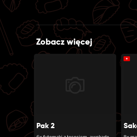
Zobacz więcej
★
Pak 2
Sak
6x futomaki z łososiem, awokado,
8x ma