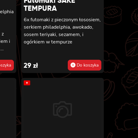
Futomaki SAKE
TEMPURA
delphia
6x futomaki z pieczonym łososiem,
serkiem philadelphia, awokado,
 z
sosem teriyaki, sezamem, i
iem i
ogórkiem w tempurze
,
inięta
OLD z
29
zł
szyka
Do koszyka
iem i
★
w
ezem
ornia
e,