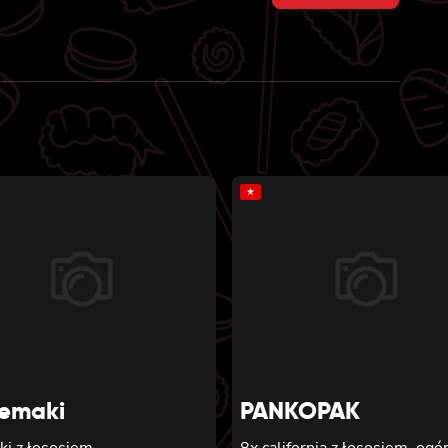
price
price
was:
is:
40 zł.
37 zł.
★
emaki
PANKOPAK
ki z łososiem
8x california z łososiem, ogó