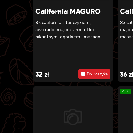
ŁOSOSIEM 6x
California MAGURO
Cal
TUŃCZ
pikan
8x california z tuńczykiem,
8x cal
sałatą 6x futomaki z KREWET
awokado, majonezem lekko
majon
w temp
pikantnym, ogórkiem i masago
masa
majon
futom
ogórki
sałatą 6x futomaki z pieczon
ŁOSOS
32
zł
36
z
Do koszyka
awoka
sałatą
VEGE