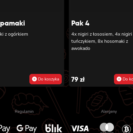
ŁOSOSIEM, serkiem philadel
majonezem lekko pikantnym,
awokado, ogórkiem, kanpyo,
maki z surimi
sałatą, sosem teriyaki i sez
pamaki
Pak 4
ki z ogórkiem
4x nigiri z łososiem, 4x nigiri
tuńczykiem, 8x hosomaki z
awokado
79
zł
Do koszyka
Do ko
Regulamin
Alergeny