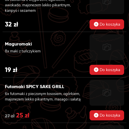
awokado, majonezem lekko pikantnym,
kanpyo i sezamem
32
zł
Do koszyka
Maguromaki
8x maki z tuńczykiem
19
zł
Do koszyka
Futomaki SPICY SAKE GRILL
6x futomaki z pieczonym łososiem, ogórkiem,
majonezem lekko pikantnym, masago i sałatą
Original
25
zł
Current
Do koszyka
27
zł
price
price