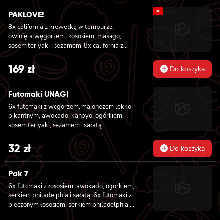
★
PAKLOVE!
8x california z krewetką w tempurze,
owinięta węgorzem i łososiem, masago,
sosem teriyaki i sezamem, 8x california z
serkiem philadelphia i kanpyo, owinięta
opalonym łososiem, sosem teriyaki,
169
zł
Do koszyka
sezamem, 8x california z serkiem
philadelphia i awokado owinięta łososiem, 6x
futomaki z krewetką w tempurze, ogórkiem,
Futomaki UNAGI
sałatą i majonezem lekko pikantnym, 6x
6x futomaki z węgorzem, majonezem lekko
futomaki z łososiem, awokado, ogórkiem,
pikantnym, awokado, kanpyo, ogórkiem,
serkiem philadelphia i sałatą, sezamem, 6x
sosem teriyaki, sezamem i sałatą
futomaki z pieczonym łososiem, serkiem
philadelphia, awokado, ogórkiem, kanpyo,
32
zł
sałatą, sosem teriyaki i sezamem
Do koszyka
Pak 7
6x futomaki z łososiem, awokado, ogórkiem,
serkiem philadelphia i sałatą, 6x futomaki z
pieczonym łososiem, serkiem philadelphia,
awokado, ogórkiem, kanpyo, sałatą, sosem