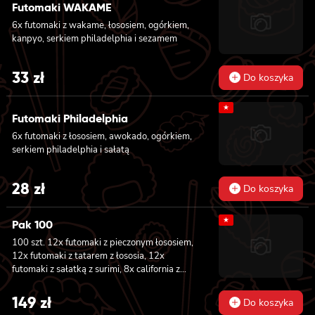
Futomaki WAKAME
was:
is:
6x futomaki z wakame, łososiem, ogórkiem,
27 zł.
25 zł.
kanpyo, serkiem philadelphia i sezamem
33
zł
Do koszyka
★
Futomaki Philadelphia
6x futomaki z łososiem, awokado, ogórkiem,
serkiem philadelphia i sałatą
28
zł
Do koszyka
★
Pak 100
100 szt. 12x futomaki z pieczonym łososiem,
12x futomaki z tatarem z łososia, 12x
futomaki z sałatką z surimi, 8x california z
tuńczykiem, 8x california z pieczonym
łososiem, 8x california z krewetką w
149
zł
Do koszyka
tempurze, 8x maki z ogórkiem, 8x maki z