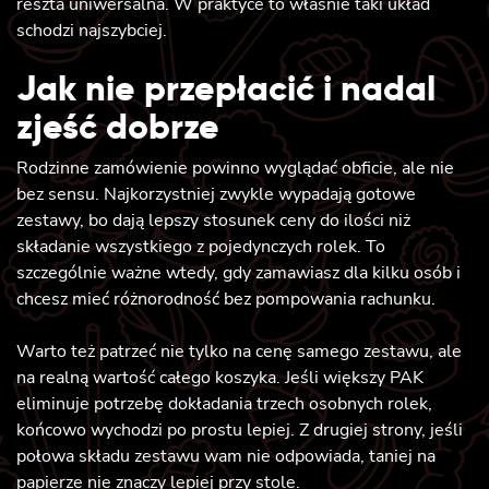
reszta uniwersalna. W praktyce to właśnie taki układ
schodzi najszybciej.
Jak nie przepłacić i nadal
zjeść dobrze
Rodzinne zamówienie powinno wyglądać obficie, ale nie
bez sensu. Najkorzystniej zwykle wypadają gotowe
zestawy, bo dają lepszy stosunek ceny do ilości niż
składanie wszystkiego z pojedynczych rolek. To
szczególnie ważne wtedy, gdy zamawiasz dla kilku osób i
chcesz mieć różnorodność bez pompowania rachunku.
Warto też patrzeć nie tylko na cenę samego zestawu, ale
na realną wartość całego koszyka. Jeśli większy PAK
eliminuje potrzebę dokładania trzech osobnych rolek,
końcowo wychodzi po prostu lepiej. Z drugiej strony, jeśli
połowa składu zestawu wam nie odpowiada, taniej na
papierze nie znaczy lepiej przy stole.