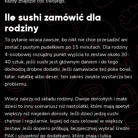
każdy znajdzie coś swojego.
Ile sushi zamówić dla
rodziny
To pytanie wraca zawsze, bo nikt nie chce przesadzić ani
zostać z pustym pudełkiem po 15 minutach. Dla rodziny
4-osobowej rozsądny punkt wyjścia to zestaw około 30-
40 sztuk, jeśli sushi jest głównym daniem i do tego
dochodzą drobne dodatki. Jeśli zamawiacie też poke bowl,
tatar, sałatkę albo deser, ten zakres zwykle wystarcza bez
problemu.
Wiele zależy od składu rodziny. Dwoje dorosłych i małe
dzieci to inny scenariusz niż nastolatki, które mają apetyt
większy niż niejeden dorosły. Jeśli dzieci jedzą sushi
chętnie i regularnie, lepiej od razu celować w większy
zestaw. Jeśli dopiero próbują, bezpieczniej wybrać średni
PAK i uzupełnić go dodatkami, które znają i lubią.