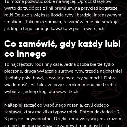
Tu można pozwolić sobie na więcej. Oprócz klasyków
warto dorzucić coś z linii premium, na przykład bogatsze
rolki Deluxe z większą ilością ryby i bardziej intensywnym
smakiem. Taki miks sprawia, że zamówienie nie smakuje
jak kopia tego samego kawałka w pięciu wersjach.
Co zamówić, gdy każdy lubi
co innego
To najczęstszy rodzinny case. Jedna osoba bierze tylko
pieczone, druga wyłącznie surowe ryby, trzecia najchętniej
zjadłaby poke bowl, a czwarta pyta, czy są mochi. Dobra
wiadomość jest taka, że przy szerokim menu nie trzeba
wybierać jednej drogi dla wszystkich.
Najlepiej zacząć od wspólnego rdzenia, czyli dużego
zestawu, który ma kilka typów rolek. Potem dokładacie 2-
3 pozycje indywidualne. Dzięki temu wszyscy jedzą razem,
ale nikt nie ma poczucia, że zamówił „pod innych”. To