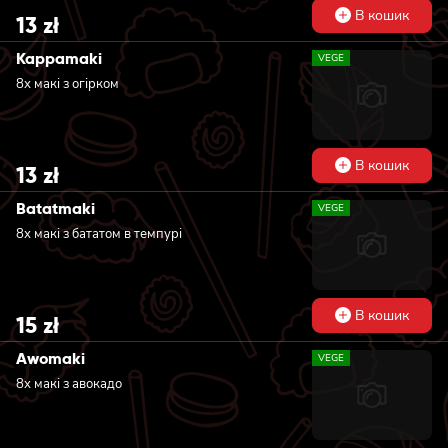
В кошик
13
zł
Kappamaki
VEGE
8х макі з огірком
В кошик
13
zł
Batatmaki
VEGE
8х макі з бататом в темпурі
В кошик
15
zł
Awomaki
VEGE
8х макі з авокадо