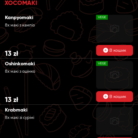
ХОСОМАКI
Kanpyomaki
VEGE
8х макі з кампіо
В кошик
13
zł
Oshinkomaki
VEGE
8х макі з ошінко
В кошик
13
zł
Krabmaki
8х макі зі сурімі