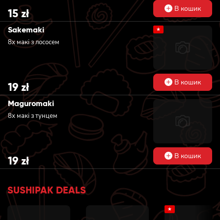
В кошик
15
zł
Sakemaki
★
8х макі з лососем
В кошик
19
zł
Maguromaki
8х макі з тунцем
В кошик
19
zł
SUSHIPAK DEALS
★