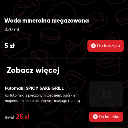
Woda mineralna niegazowana
330 ml
5
zł
Do koszyka
Zobacz więcej
Futomaki SPICY SAKE GRILL
6x futomaki z pieczonym łososiem, ogórkiem,
majonezem lekko pikantnym, masago i sałatą
Original
25
zł
Current
Do koszyka
27
zł
price
price