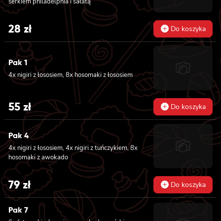
serkiem philadelphia i sałatą
lekko pikantnym, 8x maki z ogórkiem
28
zł
Do koszyka
Pak 1
4x nigiri z łososiem, 8x hosomaki z łososiem
55
zł
Do koszyka
Pak 4
4x nigiri z łososiem, 4x nigiri z tuńczykiem, 8x
hosomaki z awokado
79
zł
Do koszyka
Pak 7