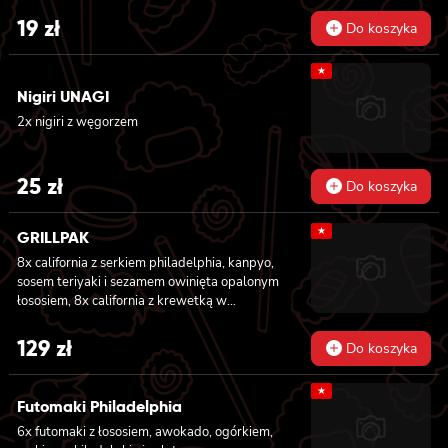
19
zł
Do koszyka
★
Nigiri UNAGI
2x nigiri z węgorzem
25
zł
Do koszyka
★
GRILLPAK
8x california z serkiem philadelphia, kanpyo,
sosem teriyaki i sezamem owinięta opalonym
łososiem, 8x california z krewetką w
tempurze, majonezem lekko pikantnym,
ogórkiem, sezamem i masago, 6x futomaki z
129
zł
Do koszyka
pieczonym łososiem, serkiem philadelphia,
awokado, ogórkiem, kanpyo i sałatą, sosem
★
teriyaki i sezamem, 6x futomaki z surimi,
Futomaki Philadelphia
kanpyo i ogórkiem, 6x futomaki z krewetką w
6x futomaki z łososiem, awokado, ogórkiem,
tempurze, ogórkiem, sałatą i majonezem