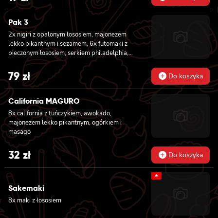
kanpyo i sałatą
Pak 3
2x nigiri z opalonym łososiem, majonezem
lekko pikantnym i sezamem, 6x futomaki z
pieczonym łososiem, serkiem philadelphia,
awokado, ogórkiem, kanpyo, sałatą, sosem
teriyaki i sezamem, 8x california z krewetką
79
zł
Do koszyka
w tempurze, majonezem lekko pikantnym,
ogórkiem, sezamem i masago, 8x hosomaki z
batatem w tempurze
California MAGURO
8x california z tuńczykiem, awokado,
majonezem lekko pikantnym, ogórkiem i
masago
32
zł
Do koszyka
★
Sakemaki
8x maki z łososiem