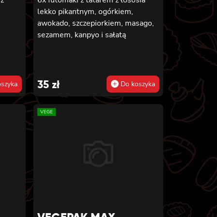
lekko pikantnym, ogórkiem,
awokado, szczepiorkiem, masago,
sezamem, kanpyo i sałatą
35
zł
szyka
Do koszyka
VEGE