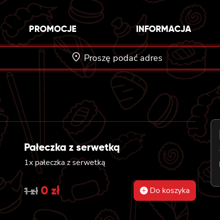
PROMOCJE
INFORMACJA
Proszę podać adres
Pałeczka z serwetką
1x pałeczka z serwetką
Original
0
zł
Current
1
zł
Do koszyka
price
price