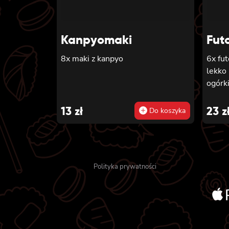
Kanpyomaki
Fut
8x maki z kanpyo
6x fu
lekko 
ogórk
13
zł
23
z
Do koszyka
Polityka prywatności