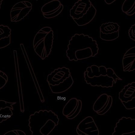
sezamem, 2x nigiri z łososiem, 2x
nigiri z tuńczykiem, 2x nigiri z
krewetką
Blog
Crypto