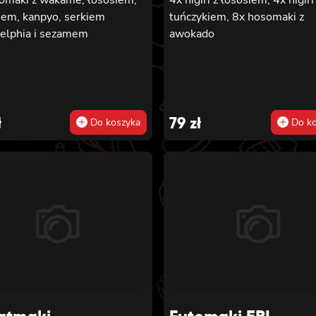
iem, kanpyo, serkiem
tuńczykiem, 8x hosomaki z
delphia i sezamem
awokado
ł
79
zł
Do koszyka
Do ko