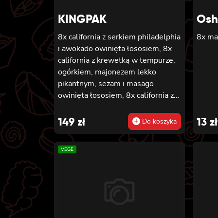
KINGPAK
Osh
8x california z serkiem philadelphia
8x ma
i awokado owinięta łososiem, 8x
california z krewetką w tempurze,
ogórkiem, majonezem lekko
pikantnym, sezam i masago
owinięta łososiem, 8x california z
łososiem, serkiem philadelphia,
ogórkiem, majonezem lekko
149
zł
13
zł
Do koszyka
pikantnym i sezamem owinięta
krewetką, 8x california z krewetką
VEGE
w tempurze, ogórkiem,
majonezem lekko pikantnym,
sosem teriyaki i sezamem owinięta
węgorzem i awokado