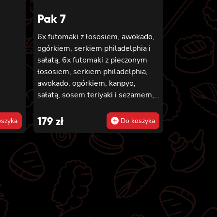
Pak 7
6x futomaki z łososiem, awokado,
ogórkiem, serkiem philadelphia i
sałatą, 6x futomaki z pieczonym
łososiem, serkiem philadelphia,
awokado, ogórkiem, kanpyo,
sałatą, sosem teriyaki i sezamem,
6x futomaki z krewetką w
tempurze, ogórkiem, sałatą i
179
zł
szyka
Do koszyka
majonezem lekko pikantnym, 8x
hosomaki z łososiem, 8x hosomaki
z ogórkiem, 8x california z
łososiem, ogórkiem, serkiem
philadelphia, awokado i masago,
8x california z krewetką,
majonezem lekko pikantnym,
awokado, ogórkiem, masago i