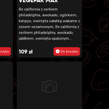
VEGEPAK MAX
8x california z serkiem
philadelphia, awokado, ogórkiem,
kanpyo, owinięta sałatką wakame z
sosem sezamowym, 8x california z
serkiem philadelphia, awokado,
jabłkiem, owinięta opalonym
cheddarem, z sosem teriyaki, 8x
california z serkiem philadelphia i
109
zł
szyka
Do koszyka
mango, owinięta awokado z sosem
teriyaki, 6x futomaki z batatem w
tempurze, serkiem philadelphia,
ogórkiem, kanpyo, sałatą, 6x
futomaki z wędzonym tofu,
ogórkiem, oshinko i sałatą, 6x
futomaki z kanpyo i porem w
tempurze, ogórkiem, sałatą