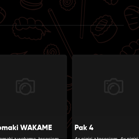
was:
is:
1 zł.
0 zł.
omaki WAKAME
Pak 4
tomaki z wakame, łososiem,
4x nigiri z łososiem, 4x nigiri