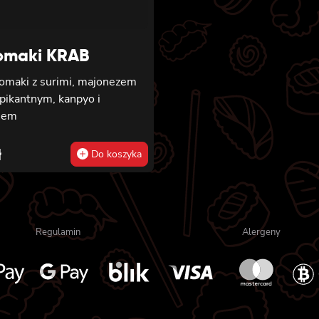
omaki KRAB
tomaki z surimi, majonezem
pikantnym, kanpyo i
iem
ł
Do koszyka
Regulamin
Alergeny