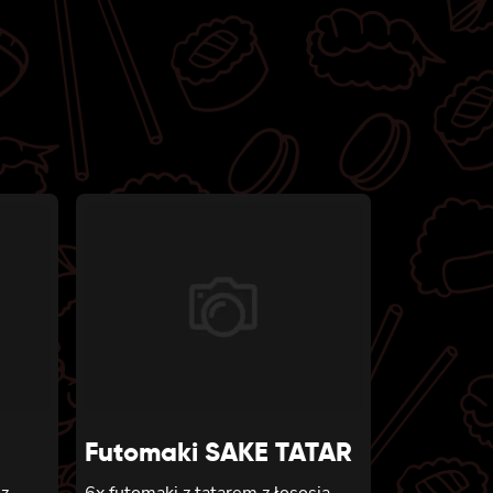
Futomaki SAKE TATAR
 z
6x futomaki z tatarem z łososia