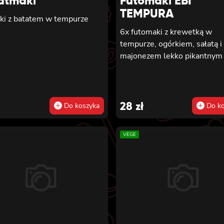
atmaki
Futomaki EBI
TEMPURA
ki z batatem w tempurze
6x futomaki z krewetką w
tempurze, ogórkiem, sałatą i
majonezem lekko pikantnym
28
zł
Do koszyka
Do ko
VEGE