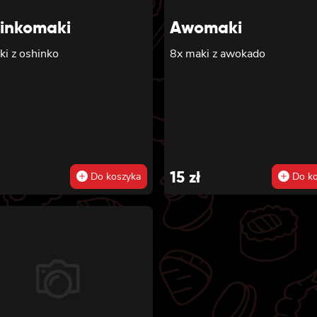
inkomaki
Awomaki
ki z oshinko
8x maki z awokado
15
zł
Do koszyka
Do ko