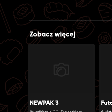
Zobacz więcej
NEWPAK 3
Fut
8x california GOLD z serkiem
6x fu