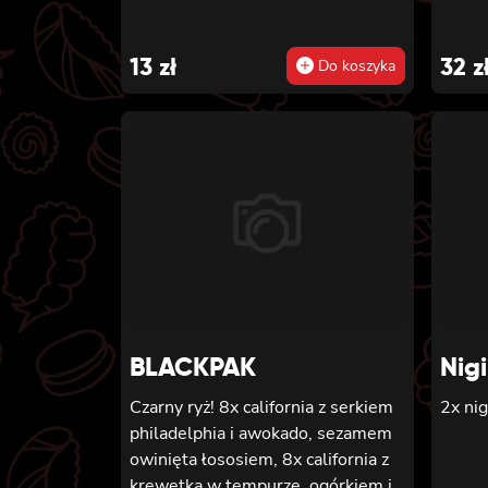
13
zł
32
z
Do koszyka
BLACKPAK
Nigi
Czarny ryż! 8x california z serkiem
2x nig
philadelphia i awokado, sezamem
owinięta łososiem, 8x california z
krewetką w tempurze, ogórkiem i