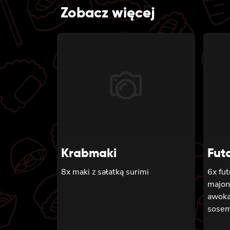
Zobacz więcej
Krabmaki
Fut
8x maki z sałatką surimi
6x fu
majon
awoka
sosem 