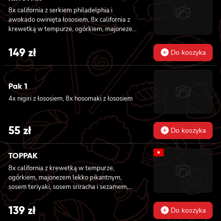
8x california z serkiem philadelphia i
awokado owinięta łososiem, 8x california z
krewetką w tempurze, ogórkiem, majonezem
lekko pikantnym, sezam i masago owinięta
łososiem, 8x california z łososiem, serkiem
149
zł
Do koszyka
philadelphia, ogórkiem, majonezem lekko
pikantnym i sezamem owinięta krewetką, 8x
california z krewetką w tempurze, ogórkiem,
Pak 1
majonezem lekko pikantnym, sosem teriyaki i
sezamem owinięta węgorzem i awokado
4x nigiri z łososiem, 8x hosomaki z łososiem
55
zł
Do koszyka
★
TOPPAK
8x california z krewetką w tempurze,
ogórkiem, majonezem lekko pikantnym,
sosem teriyaki, sosem sriracha i sezamem,
masago owinięta łososiem, tuńczykiem,
węgorzem i krewetką, 8x california z
139
zł
Do koszyka
krewetką w tempurze, majonezem lekko