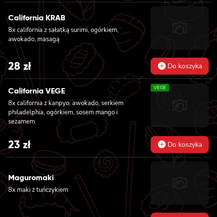
pikantnym, ogórkiem, sezamem i masago, 6x
futomaki z tuńczykiem, majonezem lekko
California KRAB
pikantnym, awokado, ogórkiem i sałatą, 6x
8x california z sałatką surimi, ogórkiem,
futomaki z surimi, majonezem lekko
awokado, masagą
pikantnym, kanpyo i ogórkiem, 6x futomaki z
krewetką w tempurze, ogórkiem, sałatą i
majonezem lekko pikantnym, 8x maki z
28
zł
Do koszyka
surimi
VEGE
California VEGE
8x california z kanpyo, awokado, serkiem
philadelphia, ogórkiem, sosem mango i
sezamem
23
zł
Do koszyka
Maguromaki
8x maki z tuńczykiem