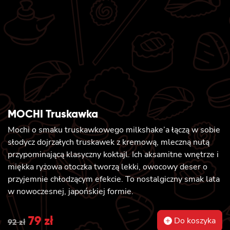
MOCHI Truskawka
M
ochi o smaku truskawkowego milkshake’a łączą w sobie
słodycz dojrzałych truskawek z kremową, mleczną nutą
przypominającą klasyczny koktajl. Ich aksamitne wnętrze i
miękka ryżowa otoczka tworzą lekki, owocowy deser o
przyjemnie chłodzącym efekcie. To nostalgiczny smak lata
w nowoczesnej, japońskiej formie
.
Original
79
zł
Current
Do koszyka
92
zł