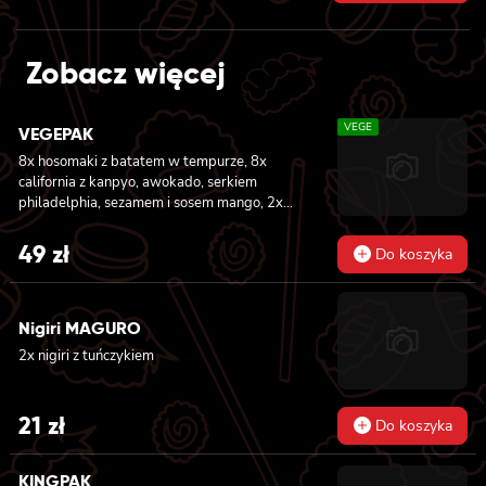
price
price
was:
is:
Zobacz więcej
92 zł.
79 zł.
VEGE
VEGEPAK
8x hosomaki z batatem w tempurze, 8x
california z kanpyo, awokado, serkiem
philadelphia, sezamem i sosem mango, 2x
nigiri z awokado i sosem mango
49
zł
Do koszyka
Nigiri MAGURO
2x nigiri z tuńczykiem
21
zł
Do koszyka
KINGPAK