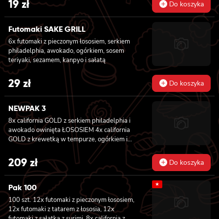
19
zł
Do koszyka
Futomaki SAKE GRILL
6x futomaki z pieczonym łososiem, serkiem
philadelphia, awokado, ogórkiem, sosem
teriyaki, sezamem, kanpyo i sałatą
29
zł
Do koszyka
NEWPAK 3
8x california GOLD z serkiem philadelphia i
awokado owinięta ŁOSOSIEM
4x california
GOLD z krewetką w tempurze, ogórkiem i
majonezem lekko pikantnym owinięta
WĘGORZEM 4x california GOLD z krewetką
209
zł
Do koszyka
w tempurze, ogórkiem i majonezem lekko
pikantnym owinięta TUŃCZYKIEM 4x
★
california GOLD z krewetką w tempurze,
Pak 100
ogórkiem i majonezem lekko pikantnym
100 szt. 12x futomaki z pieczonym łososiem,
owinięta KREWETKĄ 4x california GOLD z
12x futomaki z tatarem z łososia, 12x
krewetką w tempurze, ogórkiem i
futomaki z sałatką z surimi, 8x california z