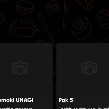
was:
is:
41 zł.
38 zł.
omaki UNAGI
Pak 5
tomaki z węgorzem,
3x nigiri z tuńczykiem, 8x cal