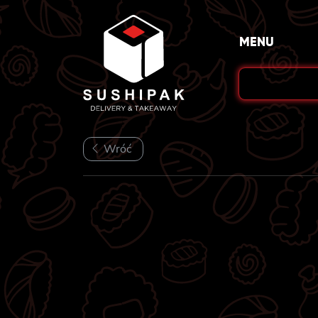
Skip
to
MENU
content
Wróć
★