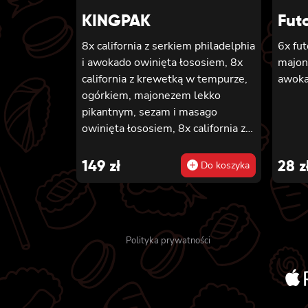
KINGPAK
Fut
8x california z serkiem philadelphia
6x fut
i awokado owinięta łososiem, 8x
majon
california z krewetką w tempurze,
awoka
ogórkiem, majonezem lekko
pikantnym, sezam i masago
owinięta łososiem, 8x california z
łososiem, serkiem philadelphia,
ogórkiem, majonezem lekko
149
zł
28
z
Do koszyka
pikantnym i sezamem owinięta
krewetką, 8x california z krewetką
w tempurze, ogórkiem,
majonezem lekko pikantnym,
Polityka prywatności
sosem teriyaki i sezamem owinięta
węgorzem i awokado