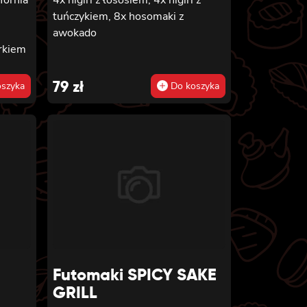
tuńczykiem, 8x hosomaki z
awokado
rkiem
79
zł
szyka
Do koszyka
Futomaki SPICY SAKE
GRILL