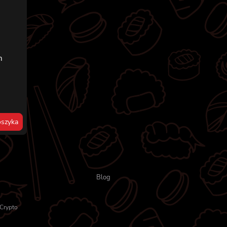
,
m
szyka
Blog
Crypto