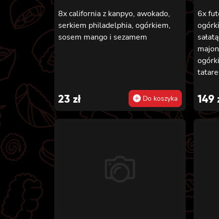
8x california z kanpyo, awokado,
6x fu
serkiem philadelphia, ogórkiem,
ogórki
sosem mango i sezamem
sałatą
majon
ogórki
tatare
ogórk
sałatą
23
zł
149
Do koszyka
sezam
califo
majon
ogórk
califo
serki
masa