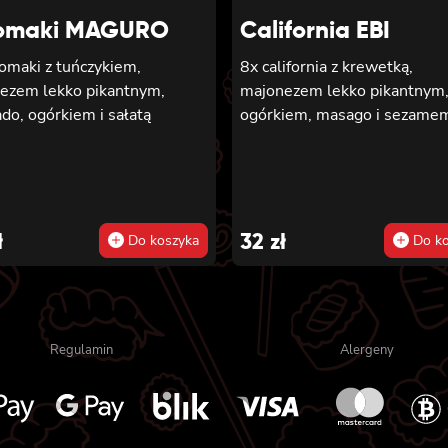
omaki MAGURO
California EBI
omaki z tuńczykiem,
8x california z krewetką,
ezem lekko pikantnym,
majonezem lekko pikantnym
do, ogórkiem i sałatą
ogórkiem, masago i sezame
ł
32
zł
Do koszyka
Do ko
Regulamin
Alergeny