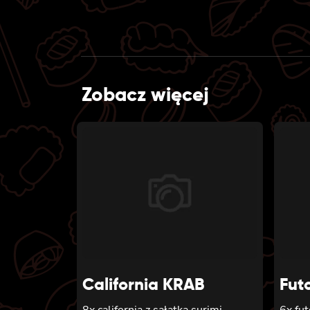
Zobacz więcej
California KRAB
Fut
8x california z sałatką surimi,
6x fu