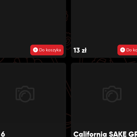
13
zł
Do koszyka
Do ko
 6
California SAKE G