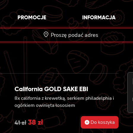
PROMOCJE
INFORMACJA
Proszę podać adres
California GOLD SAKE EBI
8x california z krewetką, serkiem philadelphia i
ogórkiem owinięta łososiem
Original
38
zł
Current
41
zł
Do koszyka
price
price