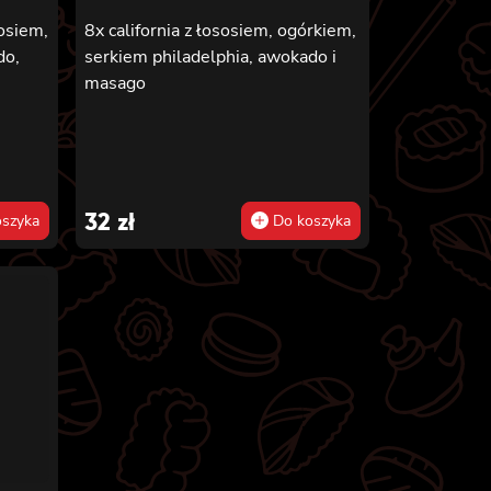
sosiem,
8x california z łososiem, ogórkiem,
do,
serkiem philadelphia, awokado i
masago
32
zł
szyka
Do koszyka