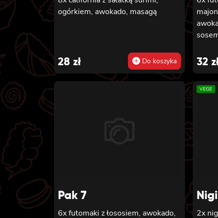
ogórkiem, awokado, masagą
majon
awoka
sosem 
28
zł
32
z
Do koszyka
VEGE
Pak 7
Nig
6x futomaki z łososiem, awokado,
2x nig