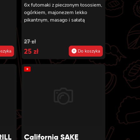
6x futomaki z pieczonym łososiem,
ogórkiem, majonezem lekko
pikantnym, masago i sałatą
Original
Current
27
zł
price
25
price
zł
szyka
Do koszyka
was:
is:
★
27 zł.
25 zł.
RILL
California SAKE