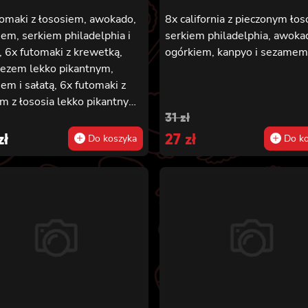
tomaki z łososiem, awokado,
8x california z pieczonym ło
em, serkiem philadelphia i
serkiem philadelphia, awoka
, 6x futomaki z krewetką,
ogórkiem, kanpyo i sezamem
ezem lekko pikantnym,
em i sałatą, 6x futomaki z
m z łososia lekko pikantnym,
Original
Current
31
zł
iem, awokado, kanpyo,
, masago, szczepiorek,
zł
price
27
price
zł
Do koszyka
Do ko
, 8x hosomaki z łososiem, 8x
was:
is:
rnia z krewetką w tempurze,
31 zł.
27 zł.
ezem lekko pikantnym,
iem, sezamem i masago, 8x
rnia z łososiem, ogórkiem,
em philadelphia, awokado i
go