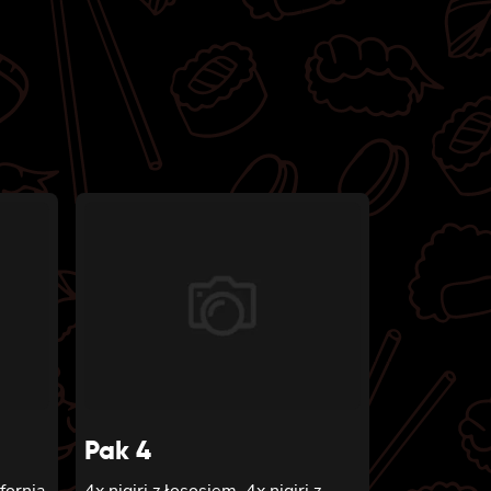
Pak 4
ifornia
4x nigiri z łososiem, 4x nigiri z