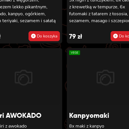
ezem lekko pikantnym,
z krewetką w tempurze, 6x
do, kanpyo, ogórkiem,
futomaki z tatarem z łososia,
teriyaki, sezamem i sałatą
sezamem, masago i szczepio
ł
79
zł
Do koszyka
Do ko
VEGE
iri AWOKADO
Kanpyomaki
iri z awokado
8x maki z kanpyo