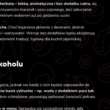
herbata – lekka, aromatyczna i bez dodatku cukru.
Jej
ensywności marynat i sosu sojowego, bez zaburzania
wietnym wyborem już po zjedzeniu sushi.
tcha.
Choć kojarzona głównie z deserami, dobrze
ki i warzywami. Wersje bez dodatków lepiej eksponują
element tradycji, typowy dla kuchni japońskiej.
koholu
oria, jednak nie każdy z nich będzie odpowiedni do
na bazie cytrusów – np. woda z dodatkiem yuzu lub
nio schłodzone, pozwalają zachować świeżość potraw.
e w menu.
Sprawdza się szczególnie wtedy, gdy