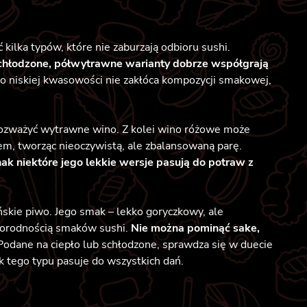
lka typów, które nie zaburzają odbioru sushi.
chłodzone, półwytrawne warianty dobrze współgrają
o niskiej kwasowości nie zakłóca kompozycji smakowej,
 rozważyć wytrawne wino. Z kolei wino różowe może
kiem, tworząc nieoczywistą, ale zbalansowaną parę.
ak niektóre jego lekkie wersje pasują do potraw z
ńskie piwo. Jego smak – lekko goryczkowy, ale
norodnością smaków sushi.
Nie można pominąć sake,
Podane na ciepło lub schłodzone, sprawdza się w duecie
k tego typu pasuje do wszystkich dań.