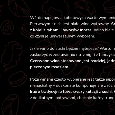
Wśród napojów alkoholowych warto wymienić ki
Pierwszym z nich jest białe wino wytrawne.
S
z kolei z rybami i owoców morza.
Wino białe 
co czyni je uniwersalnym wyborem.
Jakie wino do sushi będzie najlepsze? Warto
zaskoczyć w zestawieniu np. z nigiri z tuńczy
Czerwone wino stosowane jest rzadziej, jedn
pieczonym łososiem.
Poza winami często wybierane jest także japo
nienachalny – doskonale komponuje się z róż
które tradycyjnie towarzyszy kolacji z sushi.
z delikatnymi potrawami, choć nie każdy trune