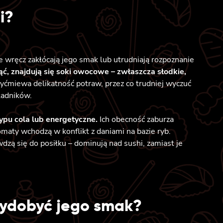
i?
e wręcz zakłócają jego smak lub utrudniają rozpoznanie
nąć, znajdują się soki owocowe – zwłaszcza słodkie,
yćmiewa delikatność potraw, przez co trudniej wyczuć
ładników.
pu cola lub energetyczne.
Ich obecność zaburza
maty wchodzą w konflikt z daniami na bazie ryb.
zą się do posiłku – dominują nad sushi, zamiast je
wydobyć jego smak?