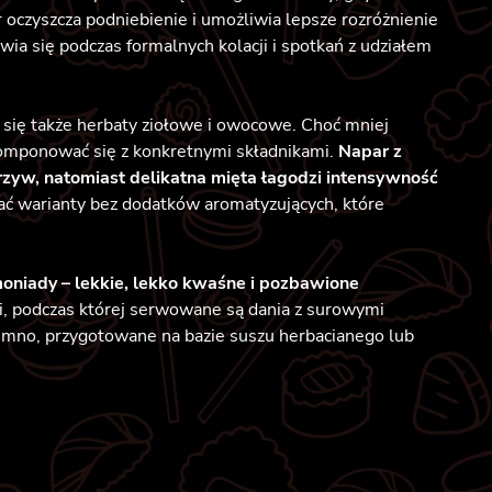
 oczyszcza podniebienie i umożliwia lepsze rozróżnienie
ia się podczas formalnych kolacji i spotkań z udziałem
ą się także herbaty ziołowe i owocowe. Choć mniej
komponować się z konkretnymi składnikami.
Napar z
rzyw, natomiast delikatna mięta łagodzi intensywność
rać warianty bez dodatków aromatyzujących, które
oniady – lekkie, lekko kwaśne i pozbawione
ji, podczas której serwowane są dania z surowymi
zimno, przygotowane na bazie suszu herbacianego lub