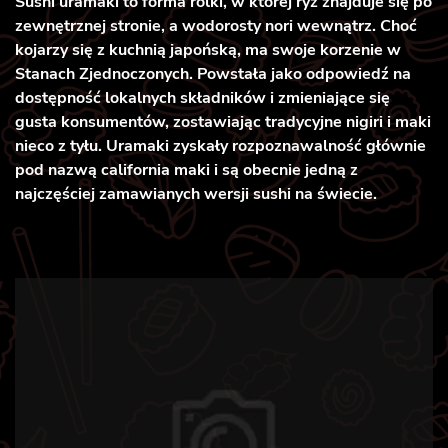
Sushi uramaki to forma rolki, w której ryż znajduje się po
zewnętrznej stronie, a wodorosty nori wewnątrz. Choć
kojarzy się z kuchnią japońską, ma swoje korzenie w
Stanach Zjednoczonych. Powstała jako odpowiedź na
dostępność lokalnych składników i zmieniające się
gusta konsumentów, zostawiając tradycyjne nigiri i maki
nieco z tyłu. Uramaki zyskały rozpoznawalność głównie
pod nazwą california maki i są obecnie jedną z
najczęściej zamawianych wersji sushi na świecie.