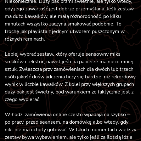
Niekoniecznie. Duży pak brzmi świetnie, ale tylko wtedy,
gdy jego zawartość jest dobrze przemyślana. Jeśli zestaw
ma dużo kawałków, ale małą różnorodność, po kilku
minutach wszystko zaczyna smakować podobnie. To
trochę jak playlista z jednym utworem puszczonym w
różnych remixach.
Lepiej wybrać zestaw, który oferuje sensowny miks
smaków i tekstur, nawet jeśli na papierze ma nieco mniej
sztuk. Zwłaszcza przy zamówieniach dla dwóch lub trzech
osób jakość doświadczenia liczy się bardziej niż rekordowy
wynik w liczbie kawałków. Z kolei przy większych grupach
duży pak jest świetny, pod warunkiem że faktycznie jest z
czego wybierać.
W Łodzi zamówienia online często wpadają na szybko –
po pracy, przed seansem, na domówkę albo wtedy, gdy
nikt nie ma ochoty gotować. W takich momentach większy
zestaw bywa wybawieniem, ale tylko jeśli za ilością idzie