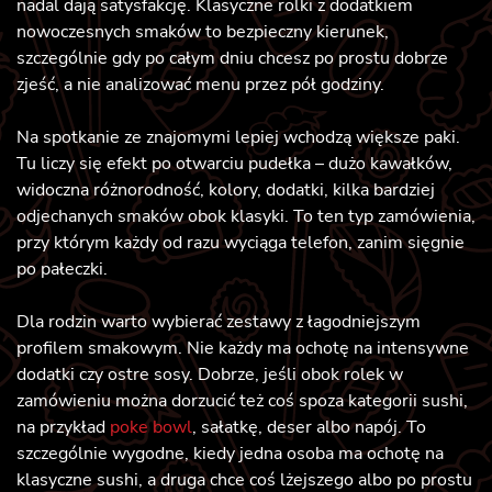
nadal dają satysfakcję. Klasyczne rolki z dodatkiem
nowoczesnych smaków to bezpieczny kierunek,
szczególnie gdy po całym dniu chcesz po prostu dobrze
zjeść, a nie analizować menu przez pół godziny.
Na spotkanie ze znajomymi lepiej wchodzą większe paki.
Tu liczy się efekt po otwarciu pudełka – dużo kawałków,
widoczna różnorodność, kolory, dodatki, kilka bardziej
odjechanych smaków obok klasyki. To ten typ zamówienia,
przy którym każdy od razu wyciąga telefon, zanim sięgnie
po pałeczki.
Dla rodzin warto wybierać zestawy z łagodniejszym
profilem smakowym. Nie każdy ma ochotę na intensywne
dodatki czy ostre sosy. Dobrze, jeśli obok rolek w
zamówieniu można dorzucić też coś spoza kategorii sushi,
na przykład
poke bowl
, sałatkę, deser albo napój. To
szczególnie wygodne, kiedy jedna osoba ma ochotę na
klasyczne sushi, a druga chce coś lżejszego albo po prostu