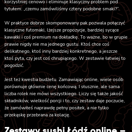
korzystniej cenowo i eliminuje klasyczny problem pod
tytułem: „czemu zamówiliśmy cztery podobne smaki?”.
W praktyce dobrze skomponowany pak pozwala połączyć
klasyczne futomaki, lżejsze propozycje, bardziej sycące
kawałki i coś premium na dokładkę. To ważne, bo w grupie
prawie nigdy nie ma jednego gustu. Ktoś chce coś
delikatnego, ktoś inny bardziej konkretnego, a jeszcze
ktoś pyta, czy jest coś chrupiącego. W zestawie łatwiej to
pogodzić.
Jest też kwestia budżetu. Zamawiając online, wiele osób
porównuje głównie cenę końcową. I słusznie, ale sama
liczba rolek nie mówi wszystkiego. Liczy się także jakość
składników, wielkość porcji i to, czy zestaw daje poczucie,
że zamówiłeś naprawdę pełny posiłek, a nie tylko
przekąskę przebrana za kolację.
Zestawy sushi Łódź online –