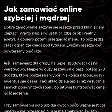
Jak zamawiać online
szybciej i mądrzej
Dobre zamówienie zaczyna się jeszcze przed kliknięciem
„zapłać”. Warto najpierw ustalić liczbę osób i realny
apetyt, a dopiero potem przeglądać menu. To oszczędza
czas i ogranicza chaos pod tytułem „weźmy jeszcze coś”
powtarzany pięć razy.
Jeśli zamawiasz dla grupy, najlepiej zbudować koszyk
warstwowo. Najpierw duży zestaw jako baza, potem 2-3
dodatki, które poszerzają wybór. Na końcu napoje, sosy i
ewentualnie deser. Taki układ działa lepiej niż wrzucanie
samych pojedynczych rolek, bo łatwiej kontrolować cenę i
ilość jedzenia.
Przy zamówieniu solo lub dla dwóch osób ważne jest coś
innego – nie przesadzić. Sushi ma smakować świeżo i