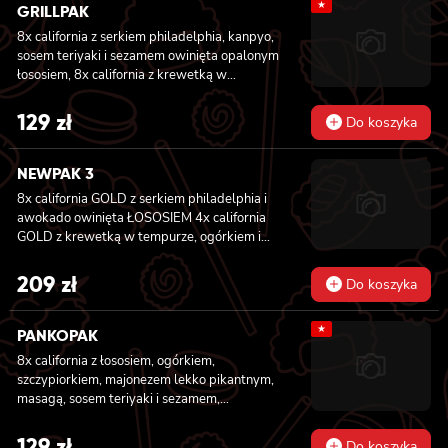
★
GRILLPAK
8x california z serkiem philadelphia, kanpyo,
sosem teriyaki i sezamem owinięta opalonym
łososiem, 8x california z krewetką w
tempurze, majonezem lekko pikantnym,
ogórkiem, sezamem i masago, 6x futomaki z
129
zł
Do koszyka
pieczonym łososiem, serkiem philadelphia,
awokado, ogórkiem, kanpyo i sałatą, sosem
teriyaki i sezamem, 6x futomaki z surimi,
NEWPAK 3
kanpyo i ogórkiem, 6x futomaki z krewetką w
8x california GOLD z serkiem philadelphia i
tempurze, ogórkiem, sałatą i majonezem
awokado owinięta ŁOSOSIEM
4x california
lekko pikantnym, 8x maki z ogórkiem
GOLD z krewetką w tempurze, ogórkiem i
majonezem lekko pikantnym owinięta
WĘGORZEM 4x california GOLD z krewetką
209
zł
Do koszyka
w tempurze, ogórkiem i majonezem lekko
pikantnym owinięta TUŃCZYKIEM 4x
★
california GOLD z krewetką w tempurze,
PANKOPAK
ogórkiem i majonezem lekko pikantnym
8x california z łososiem, ogórkiem,
owinięta KREWETKĄ 4x california GOLD z
szczypiorkiem, majonezem lekko pikantnym,
krewetką w tempurze, ogórkiem i
masagą, sosem teriyaki i sezamem,
majonezem lekko pikantnym owinięta
panierowane w chrupiącej panko, 8x
ŁOSOSIEM 8x california GOLD z krewetką,
california z węgorzem , krewetką, imbirem,
129
zł
serkiem philadelphia i ogórkiem owinięta
Do koszyka