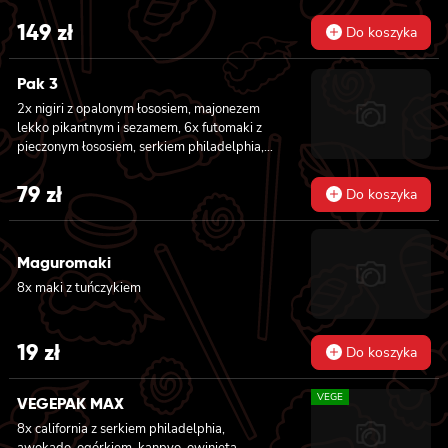
tuńczykiem, 8x california z pieczonym
łososiem, 8x california z krewetką w
149
zł
Do koszyka
tempurze, 8x maki z ogórkiem, 8x maki z
oshinko, 8x maki z surimi, 8x maki z łososiem,
8x maki z kanpyo
Pak 3
2x nigiri z opalonym łososiem, majonezem
lekko pikantnym i sezamem, 6x futomaki z
pieczonym łososiem, serkiem philadelphia,
awokado, ogórkiem, kanpyo, sałatą, sosem
teriyaki i sezamem, 8x california z krewetką
79
zł
Do koszyka
w tempurze, majonezem lekko pikantnym,
ogórkiem, sezamem i masago, 8x hosomaki z
batatem w tempurze
Maguromaki
8x maki z tuńczykiem
19
zł
Do koszyka
VEGE
VEGEPAK MAX
8x california z serkiem philadelphia,
awokado, ogórkiem, kanpyo, owinięta