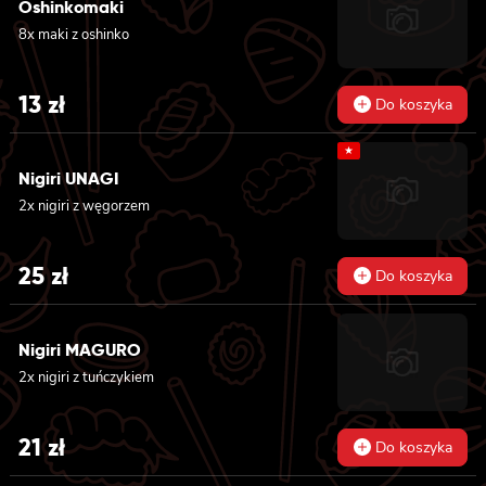
łososiem, ogórkiem, serkiem philadelphia,
Oshinkomaki
awokado i masago, 8x california z krewetką,
8x maki z oshinko
majonezem lekko pikantnym, awokado,
ogórkiem, masago i sezamem, 2x nigiri z
łososiem, 2x nigiri z tuńczykiem, 2x nigiri z
13
zł
Do koszyka
krewetką
★
Nigiri UNAGI
2x nigiri z węgorzem
25
zł
Do koszyka
Nigiri MAGURO
2x nigiri z tuńczykiem
21
zł
Do koszyka