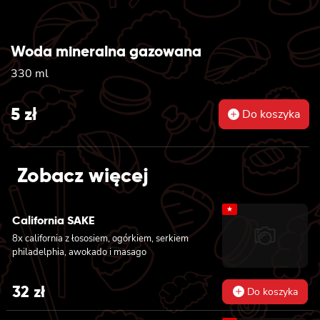
Woda mineralna gazowana
330 ml
5
zł
Do koszyka
Zobacz więcej
★
California SAKE
8x california z łososiem, ogórkiem, serkiem
philadelphia, awokado i masago
32
zł
Do koszyka