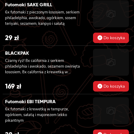
sosem teriyaki, 6x futomaki z batatem w
Futomaki SAKE GRILL
tempurze, serkiem philadelphia, ogórkiem,
6x futomaki z pieczonym łososiem, serkiem
kanpyo, sałatą, 6x futomaki z wędzonym
philadelphia, awokado, ogórkiem, sosem
tofu, ogórkiem, oshinko i sałatą, 6x futomaki z
teriyaki, sezamem, kanpyo i sałatą
kanpyo i porem w tempurze, ogórkiem,
sałatą
29
zł
Do koszyka
BLACKPAK
Czarny ryż! 8x california z serkiem
philadelphia i awokado, sezamem owinięta
łososiem, 8x california z krewetką w
tempurze, ogórkiem i majonezem lekko
pikantnym, masago i sezamem owinięta
169
zł
Do koszyka
łososiem, 12x futomaki z łososiem
pieczonym, serkiem philadelphia, sosem
teriyaki, sezamem, awokado, ogórkiem i
Futomaki EBI TEMPURA
kanpyo 8x california z łososiem i awokado,
6x futomaki z krewetką w tempurze,
serkiem philadelphia, masago, sezam, 8x
ogórkiem, sałatą i majonezem lekko
hosomaki z łososiem
pikantnym