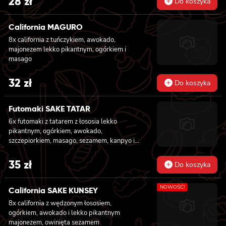
28
zł
Do koszyka
California MAGURO
8x california z tuńczykiem, awokado,
majonezem lekko pikantnym, ogórkiem i
masago
32
zł
Do koszyka
Futomaki SAKE TATAR
6x futomaki z tatarem z łososia lekko
pikantnym, ogórkiem, awokado,
szczepiorkiem, masago, sezamem, kanpyo i
sałatą
35
zł
Do koszyka
NOWOŚĆ!
California SAKE KUNSEY
8x california z wędzonym łososiem,
ogórkiem, awokado i lekko pikantnym
majonezem, owinięta sezamem