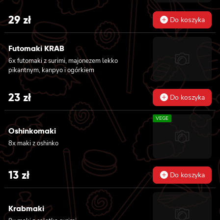
29
zł
Do koszyka
Futomaki KRAB
6x futomaki z surimi, majonezem lekko
pikantnym, kanpyo i ogórkiem
23
zł
Do koszyka
VEGE
Oshinkomaki
8x maki z oshinko
13
zł
Do koszyka
Krabmaki