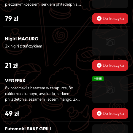
pieczonym łososiem, serkiem philadelphia,
awokado, ogórkiem, kanpyo, sałatą, sosem
teriyaki i sezamem, 8x california z krewetką
79
zł
Do koszyka
w tempurze, majonezem lekko pikantnym,
ogórkiem, sezamem i masago, 8x hosomaki z
batatem w tempurze
Nigiri MAGURO
2x nigiri z tuńczykiem
21
zł
Do koszyka
VEGE
VEGEPAK
8x hosomaki z batatem w tempurze, 8x
california z kanpyo, awokado, serkiem
philadelphia, sezamem i sosem mango, 2x
nigiri z awokado i sosem mango
49
zł
Do koszyka
Futomaki SAKE GRILL