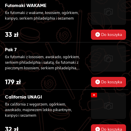
Futomaki WAKAME
6x futomaki z wakame, łososiem, ogórkiem,
kanpyo, serkiem philadelphia i sezamem
33
zł
Do koszyka
Pak 7
6x futomaki z łososiem, awokado, ogórkiem,
serkiem philadelphia i sałatą, 6x futomaki z
pieczonym łososiem, serkiem philadelphia,
awokado, ogórkiem, kanpyo, sałatą, sosem
teriyaki i sezamem, 6x futomaki z krewetką
179
zł
Do koszyka
w tempurze, ogórkiem, sałatą i majonezem
lekko pikantnym, 8x hosomaki z łososiem, 8x
★
hosomaki z ogórkiem, 8x california z
California UNAGI
łososiem, ogórkiem, serkiem philadelphia,
8x california z węgorzem, ogórkiem,
awokado i masago, 8x california z krewetką,
awokado, majonezem lekko pikantnym,
majonezem lekko pikantnym, awokado,
kanpyo i sezamem
ogórkiem, masago i sezamem, 2x nigiri z
łososiem, 2x nigiri z tuńczykiem, 2x nigiri z
32
zł
krewetką
Do koszyka