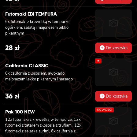
Futomaki EBI TEMPURA
6x futomaki z krewetką w tempurze,
ogórkiem, sałatą i majonezem lekko
pikantnym
28
zł
Do koszyka
★
California CLASSIC
8x california z łososiem, awokado,
majonezem lekko pikantnym i masago
36
zł
Do koszyka
NOWOŚĆ!
Pak 100 NEW
12x futomaki z krewetką w tempurze, 12x
futomaki z tatarem z łososia z truflami, 12x
futomaki z sałatką surimi, 8x california z
tuńczykiem, 8x california z pieczonym