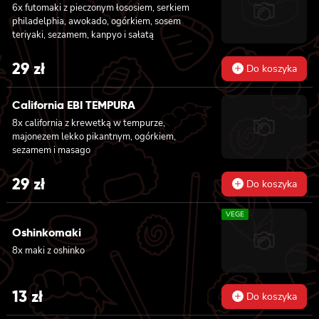
6x futomaki z pieczonym łososiem, serkiem
philadelphia, awokado, ogórkiem, sosem
teriyaki, sezamem, kanpyo i sałatą
29
zł
Do koszyka
California EBI TEMPURA
8x california z krewetką w tempurze,
majonezem lekko pikantnym, ogórkiem,
sezamem i masago
29
zł
Do koszyka
VEGE
Oshinkomaki
8x maki z oshinko
13
zł
Do koszyka