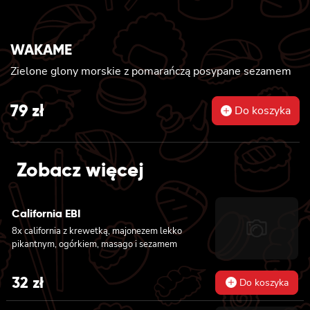
WAKAME
Zielone glony morskie z pomarańczą posypane sezamem
79
zł
Do koszyka
Zobacz więcej
California EBI
8x california z krewetką, majonezem lekko
pikantnym, ogórkiem, masago i sezamem
32
zł
Do koszyka