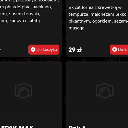
em philadelphia, awokado,
8x california z krewetką w
em, sosem teriyaki,
tempurze, majonezem lekko
em, kanpyo i sałatą
pikantnym, ogórkiem, sezam
masago
ł
29
zł
Do koszyka
Do ko