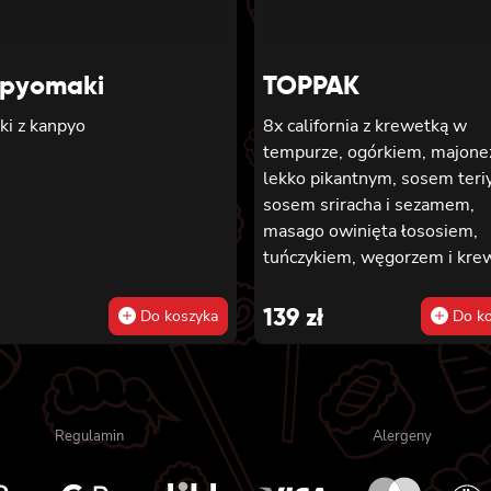
pyomaki
TOPPAK
ki z kanpyo
8x california z krewetką w
tempurze, ogórkiem, majon
lekko pikantnym, sosem teriy
sosem sriracha i sezamem,
masago owinięta łososiem,
tuńczykiem, węgorzem i kre
8x california z krewetką w
tempurze, majonezem lekko
139
zł
Do koszyka
Do ko
pikantnym, ogórkiem, sezam
masago, 6x futomaki z tuńcz
majonezem lekko pikantnym
awokado, ogórkiem i sałatą, 
Regulamin
Alergeny
futomaki z surimi, majoneze
lekko pikantnym, kanpyo i