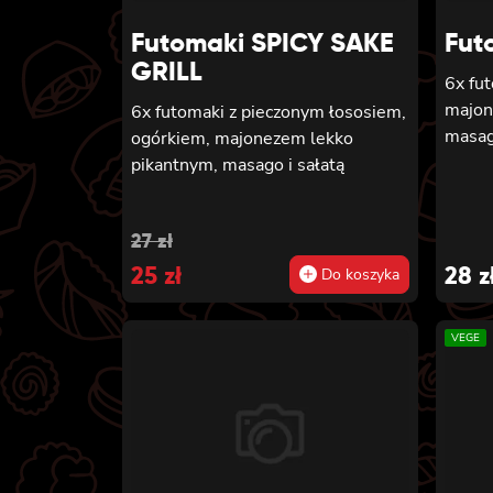
Futomaki SPICY SAKE
Fut
GRILL
6x fu
majon
6x futomaki z pieczonym łososiem,
masago
ogórkiem, majonezem lekko
pikantnym, masago i sałatą
Original
Current
27
zł
price
25
price
zł
28
z
Do koszyka
was:
is:
VEGE
27 zł.
25 zł.