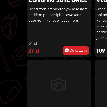
California SAKE GRILL
VEG
8x california z pieczonym łososiem,
8x cal
serkiem philadelphia, awokado,
phila
ogórkiem, kanpyo i sezamem
kanpy
sosem
serki
jabłk
Original
Current
31
zł
chedd
califo
price
27
price
zł
109
Do koszyka
mango
was:
is:
teriya
31 zł.
27 zł.
tempu
ogórki
futom
ogórki
futom
tempu