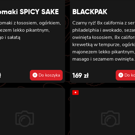
omaki SPICY SAKE
BLACKPAK
tomaki z łososiem, ogórkiem,
Czarny ryż! 8x california z se
ezem lekko pikantnym,
philadelphia i awokado, se
 i sałatą
owinięta łososiem, 8x califor
krewetką w tempurze, ogórk
majonezem lekko pikantnym
masago i sezamem owinięta
łososiem, 12x futomaki z ło
pieczonym, serkiem philadel
ł
169
zł
Do koszyka
Do ko
sosem teriyaki, sezamem,
awokado, ogórkiem i kanpyo
★
california z łososiem i awoka
serkiem philadelphia, masag
sezam, 8x hosomaki z łosos