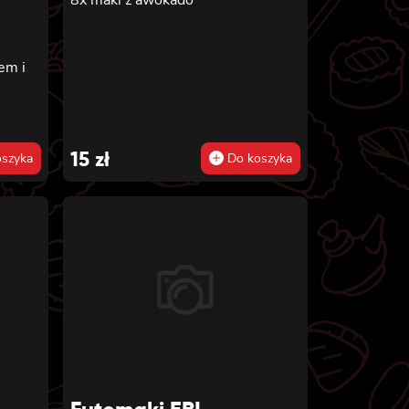
em i
15
zł
szyka
Do koszyka