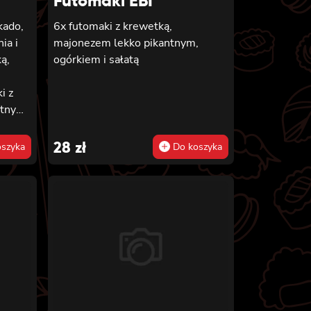
Futomaki EBI
kado,
6x futomaki z krewetką,
ia i
majonezem lekko pikantnym,
ą,
ogórkiem i sałatą
,
i z
ntnym,
28
zł
szyka
Do koszyka
em, 8x
urze,
,
, 8x
em,
o i