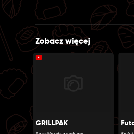
Zobacz więcej
★
GRILLPAK
Fut
8x california z serkiem
6x fu