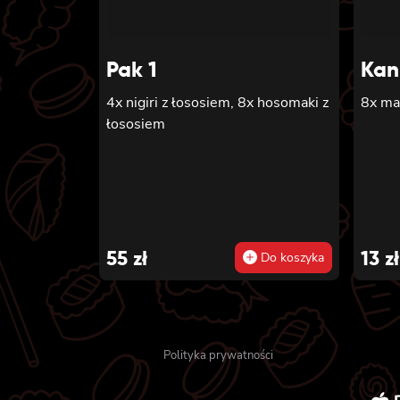
Pak 1
Kan
4x nigiri z łososiem, 8x hosomaki z
8x ma
łososiem
55
zł
13
zł
Do koszyka
Polityka prywatności