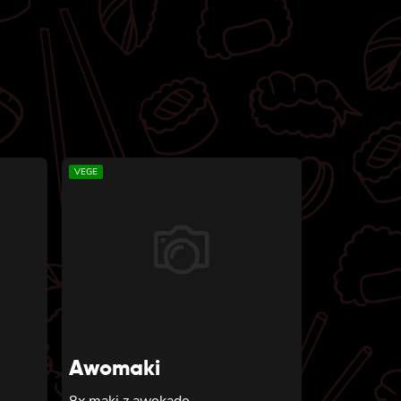
VEGE
Awomaki
8x maki z awokado