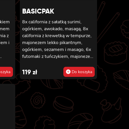
BASICPAK
rkiem
8x california z sałatką surimi,
zamem
ogórkiem, awokado, masagą, 8x
nia z
california z krewetką w tempurze,
iem i
majonezem lekko pikantnym,
,
ogórkiem, sezamem i masago, 6x
futomaki z tuńczykiem, majonezem
sosiem
lekko pikantnym, awokado,
phia,
ogórkiem i sałatą, 6x futomaki z
119
zł
szyka
Do koszyka
pieczonym łososiem, ogórkiem,
 8x
majonezem lekko pikantnym,
do,
masago i sałatą, 6x futomaki z
o,
krewetką w tempurze, ogórkiem,
iem
sałatą i majonezem lekko
pikantnym, 8x maki z kanpyo